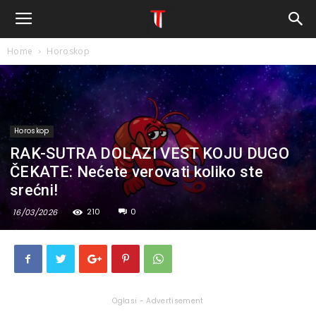
Home
Horoskop
Horoskop
RAK-SUTRA DOLAZI VEST KOJU DUGO
ČEKATE: Nećete verovati koliko ste
srećni!
210
0
16/03/2026
Oglasi - Advertisement