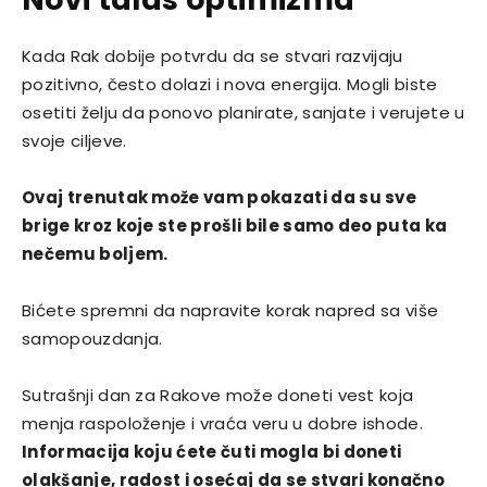
Kada Rak dobije potvrdu da se stvari razvijaju
pozitivno, često dolazi i nova energija. Mogli biste
osetiti želju da ponovo planirate, sanjate i verujete u
svoje ciljeve.
Ovaj trenutak može vam pokazati da su sve
brige kroz koje ste prošli bile samo deo puta ka
nečemu boljem.
Bićete spremni da napravite korak napred sa više
samopouzdanja.
Sutrašnji dan za Rakove može doneti vest koja
menja raspoloženje i vraća veru u dobre ishode.
Informacija koju ćete čuti mogla bi doneti
olakšanje, radost i osećaj da se stvari konačno