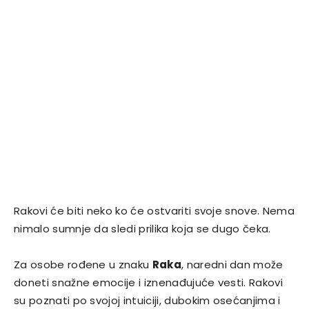
Rakovi će biti neko ko će ostvariti svoje snove. Nema
nimalo sumnje da sledi prilika koja se dugo čeka.
Za osobe rođene u znaku
Raka
, naredni dan može
doneti snažne emocije i iznenađujuće vesti. Rakovi
su poznati po svojoj intuiciji, dubokim osećanjima i