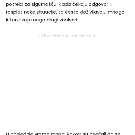
potrebi za sigurnošću. Kada čekaju odgovor ili
rasplet neke situacije, to često doživljavaju mnogo
intenzivnije nego drugi znakovi.
Sadržaj se nastavlja nakon oglasa
U poslednje vreme mnogi Rakovi su osećali da se