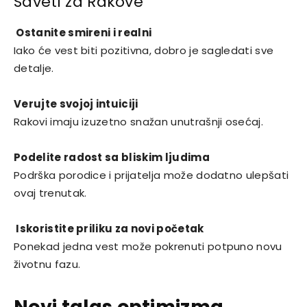
Saveti za Rakove
Ostanite smireni i realni
Iako će vest biti pozitivna, dobro je sagledati sve
detalje.
Verujte svojoj intuiciji
Rakovi imaju izuzetno snažan unutrašnji osećaj.
Podelite radost sa bliskim ljudima
Podrška porodice i prijatelja može dodatno ulepšati
ovaj trenutak.
Iskoristite priliku za novi početak
Ponekad jedna vest može pokrenuti potpuno novu
životnu fazu.
Novi talas optimizma