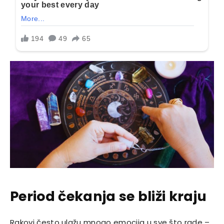
Period čekanja se bliži kraju
Rakovi često ulažu mnogo emocija u sve što rade –