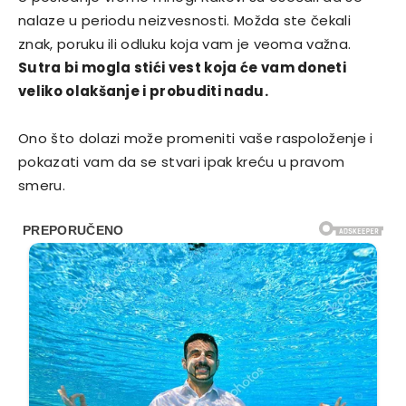
nalaze u periodu neizvesnosti. Možda ste čekali
znak, poruku ili odluku koja vam je veoma važna.
Sutra bi mogla stići vest koja će vam doneti
veliko olakšanje i probuditi nadu.
Ono što dolazi može promeniti vaše raspoloženje i
pokazati vam da se stvari ipak kreću u pravom
smeru.