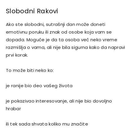
Slobodni Rakovi
Ako ste slobodni, sutrašnji dan može doneti
emotivnu poruku ili znak od osobe koja vam se
dopada. Moguće je da ta osoba već neko vreme
razmišlja o vama, ali nije bila sigurna kako da napravi
prvi korak.
To može biti neko ko:
je ranije bio deo vašeg života
je pokazivao interesovanje, ali nije bio dovoljno
hrabar
ili tek sada shvata koliko mu značite