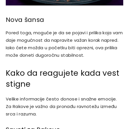
Nova šansa
Pored toga, moguće je da se pojavi i prilika koja vam
daje mogućnost da napravite važan korak napred.
Iako ćete možda u početku biti oprezni, ova prilika
može doneti dugoročnu stabilnost.
Kako da reagujete kada vest
stigne
Velike informacije često donose i snažne emocije.
Za Rakove je važno da pronađu ravnotežu između
srca i razuma.