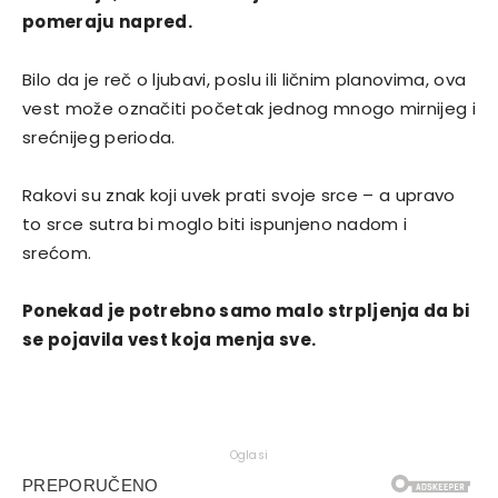
pomeraju napred.
Bilo da je reč o ljubavi, poslu ili ličnim planovima, ova
vest može označiti početak jednog mnogo mirnijeg i
srećnijeg perioda.
Rakovi su znak koji uvek prati svoje srce – a upravo
to srce sutra bi moglo biti ispunjeno nadom i
srećom.
Ponekad je potrebno samo malo strpljenja da bi
se pojavila vest koja menja sve.
Oglasi