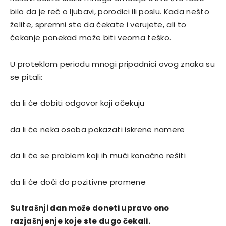
bilo da je reč o ljubavi, porodici ili poslu. Kada nešto
želite, spremni ste da čekate i verujete, ali to
čekanje ponekad može biti veoma teško.
U proteklom periodu mnogi pripadnici ovog znaka su
se pitali:
da li će dobiti odgovor koji očekuju
da li će neka osoba pokazati iskrene namere
da li će se problem koji ih muči konačno rešiti
da li će doći do pozitivne promene
Sutrašnji dan može doneti upravo ono
razjašnjenje koje ste dugo čekali.