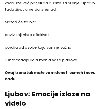
kada ste već počeli da gubite strpljenje. Upravo
tada život ume da iznenadi.
Možda će to biti:
poziv koji niste očekivali
poruka od osobe koja vam je važna
ili informacija koja menja vaše planove
Ovaj trenutak može vam doneti osmeh i novu
nadu.
Ljubav: Emocije izlaze na
videlo