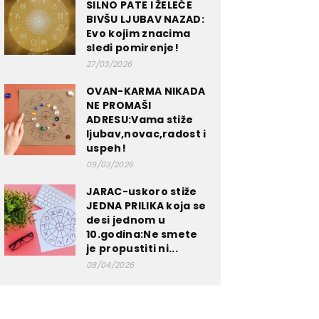
SILNO PATE I ŽELEĆE
BIVŠU LJUBAV NAZAD:
Evo kojim znacima
sledi pomirenje!
27/03/2026
OVAN-KARMA NIKADA
NE PROMAŠI
ADRESU:Vama stiže
ljubav,novac,radost i
uspeh!
09/03/2026
JARAC-uskoro stiže
JEDNA PRILIKA koja se
desi jednom u
10.godina:Ne smete
je propustiti ni...
08/04/2026