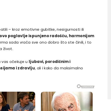
li – kroz emotivne gubitke, nesigurnosti ili
ovo poglavlje ispunjeno radošću, harmonijom
arma sada vraća sve ono dobro što ste činili, i to
 život.
a vas očekuje u
ljubavi, porodičnim i
nsijama i zdravlju
, ali i kako da maksimalno