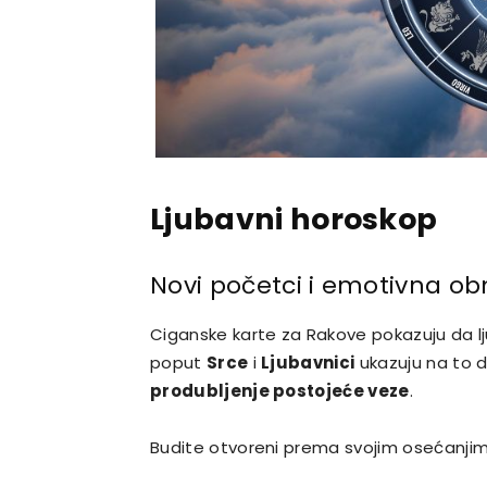
Ljubavni horoskop
Novi početci i emotivna o
Ciganske karte za Rakove pokazuju da lju
poput
Srce
i
Ljubavnici
ukazuju na to 
produbljenje postojeće veze
.
Budite otvoreni prema svojim osećanjima 