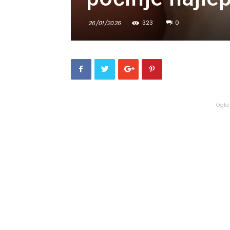
323
0
26/01/2026
Ogla