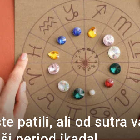
Portal
e patili, ali od sutra 
ši period ikada!