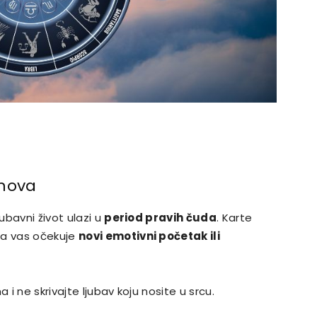
bnova
bavni život ulazi u
period pravih čuda
. Karte
da vas očekuje
novi emotivni početak ili
i ne skrivajte ljubav koju nosite u srcu.