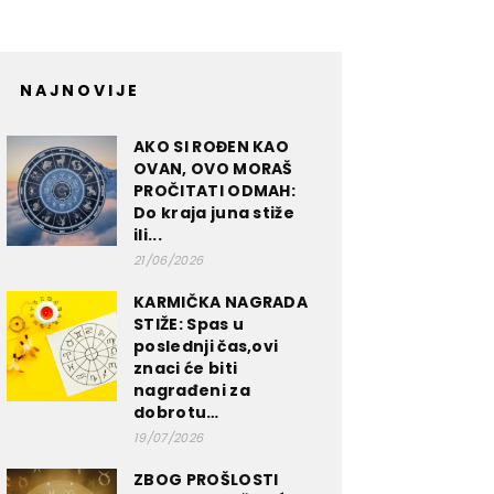
NAJNOVIJE
AKO SI ROĐEN KAO
OVAN, OVO MORAŠ
PROČITATI ODMAH:
Do kraja juna stiže
ili...
21/06/2026
KARMIČKA NAGRADA
STIŽE: Spas u
poslednji čas,ovi
znaci će biti
nagrađeni za
dobrotu…
19/07/2026
ZBOG PROŠLOSTI