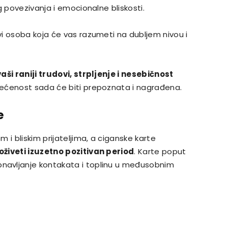
g povezivanja i emocionalne bliskosti.
i osoba koja će vas razumeti na dubljem nivou i
vaši raniji trudovi, strpljenje i nesebičnost
ećenost sada će biti prepoznata i nagrađena.
e
 i bliskim prijateljima, a ciganske karte
oživeti izuzetno pozitivan period
. Karte poput
bnavljanje kontakata i toplinu u međusobnim