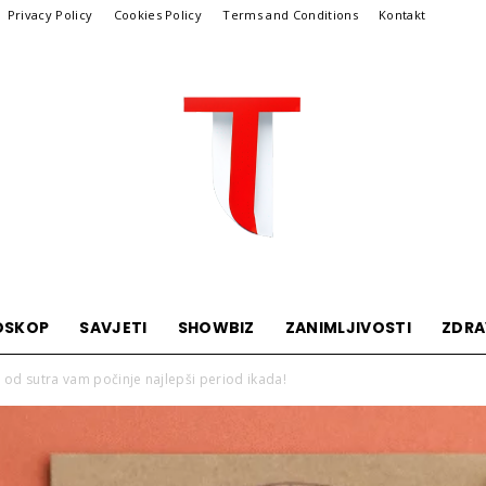
Privacy Policy
Cookies Policy
Terms and Conditions
Kontakt
OSKOP
SAVJETI
SHOWBIZ
ZANIMLJIVOSTI
ZDRA
Telegraf
li od sutra vam počinje najlepši period ikada!