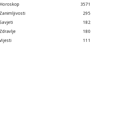
Horoskop
3571
Zanimljivosti
295
Savjeti
182
Zdravlje
180
Vijesti
111