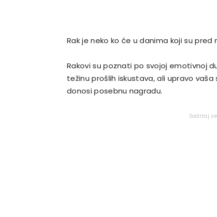
Rak je neko ko će u danima koji su pred 
Rakovi su poznati po svojoj emotivnoj dubin
težinu prošlih iskustava, ali upravo va
donosi posebnu nagradu.
Sadržaj s