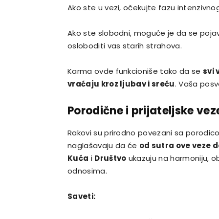
Ako ste u vezi, očekujte fazu intenzivno
Ako ste slobodni, moguće je da se pojav
osloboditi vas starih strahova.
Karma ovde funkcioniše tako da se
svi 
vraćaju kroz ljubav i sreću
. Vaša posv
Porodične i prijateljske vez
Rakovi su prirodno povezani sa porodicom
naglašavaju da će
od sutra ove veze d
Kuća
i
Društvo
ukazuju na harmoniju, o
odnosima.
Saveti: