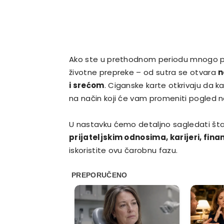
Ako ste u prethodnom periodu mnogo pati
životne prepreke – od sutra se otvara
n
i srećom
. Ciganske karte otkrivaju da k
na način koji će vam promeniti pogled na
U nastavku ćemo detaljno sagledati št
prijateljskim odnosima, karijeri, fina
iskoristite ovu čarobnu fazu.