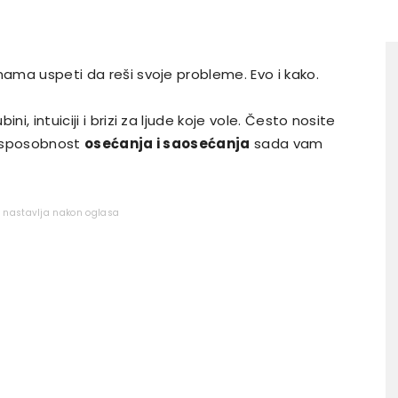
nama uspeti da reši svoje probleme. Evo i kako.
i, intuiciji i brizi za ljude koje vole. Često nosite
ša sposobnost
osećanja i saosećanja
sada vam
e nastavlja nakon oglasa