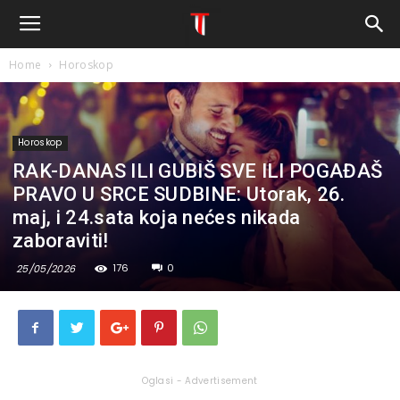
Home
Horoskop
Horoskop
RAK-DANAS ILI GUBIŠ SVE ILI POGAĐAŠ
PRAVO U SRCE SUDBINE: Utorak, 26.
maj, i 24.sata koja nećes nikada
zaboraviti!
176
0
25/05/2026
Oglasi - Advertisement