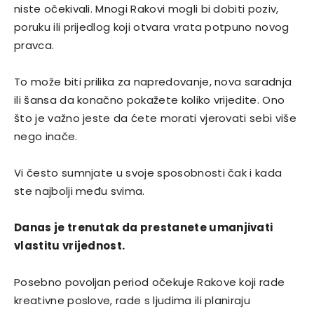
niste očekivali. Mnogi Rakovi mogli bi dobiti poziv,
poruku ili prijedlog koji otvara vrata potpuno novog
pravca.
To može biti prilika za napredovanje, nova saradnja
ili šansa da konačno pokažete koliko vrijedite. Ono
što je važno jeste da ćete morati vjerovati sebi više
nego inače.
Vi često sumnjate u svoje sposobnosti čak i kada
ste najbolji među svima.
Danas je trenutak da prestanete umanjivati
vlastitu vrijednost.
Posebno povoljan period očekuje Rakove koji rade
kreativne poslove, rade s ljudima ili planiraju