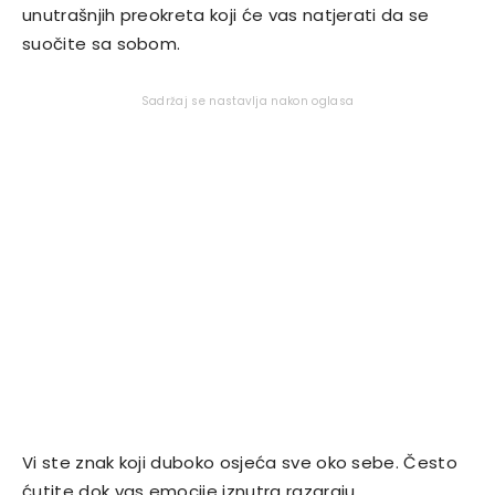
unutrašnjih preokreta koji će vas natjerati da se
suočite sa sobom.
Sadržaj se nastavlja nakon oglasa
Vi ste znak koji duboko osjeća sve oko sebe. Često
ćutite dok vas emocije iznutra razaraju,