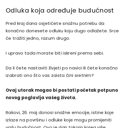
Odluka koja određuje budućnost
Pred kraj dana osjetićete snažnu potrebu da
konačno donesete odluku koju dugo odlažete. Srce
će tražiti jedno, razum drugo.
I upravo tada morate biti iskreni prema sebi.
Da li ćete nastaviti živjeti po navici ili ćete konačno
izabrati ono što vas zaista čini sretnim?
Ovaj utorak mogao bi postati početak potpuno
novog poglavlja vašeg života.
Rakovi, 26. maj donosi snažne emocije, istine koje
izlaze na površinu i odluke koje mogu promijeniti
vašu budućnost. Ovo je dan tokom kojeg više