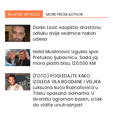
RELATED ARTICLES
MORE FROM AUTHOR
Darko Lazić saopštio drastičnu
odluku dvije sedmice nakon
udesa
Halid Muslimović izgubio spor:
Pretukao ljubavnicu. Sada joj
mora platiti blizu 120.000 KM
(FOTO) POGLEDAJTE KAKO
IZGLEDA VILA BOGDANE I VELJKA
Luksuzna kuća Ražnatovića u
Titelu opasana zidinama: U
dvorištu ogroman bazen, a tek
da vidite unutrašnjost