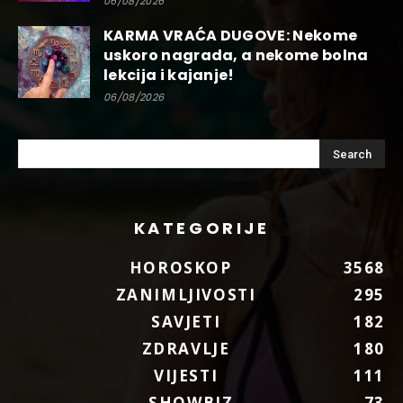
06/08/2026
KARMA VRAĆA DUGOVE: Nekome
uskoro nagrada, a nekome bolna
lekcija i kajanje!
06/08/2026
KATEGORIJE
HOROSKOP
3568
ZANIMLJIVOSTI
295
SAVJETI
182
ZDRAVLJE
180
VIJESTI
111
SHOWBIZ
73