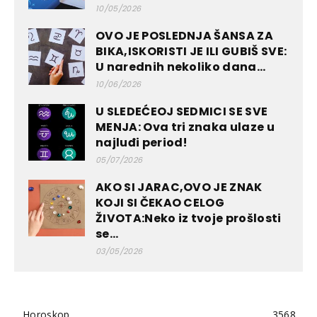
10/05/2026
OVO JE POSLEDNJA ŠANSA ZA
BIKA,ISKORISTI JE ILI GUBIŠ SVE:
U narednih nekoliko dana...
10/06/2026
U SLEDEĆEOJ SEDMICI SE SVE
MENJA: Ova tri znaka ulaze u
najluđi period!
05/07/2026
AKO SI JARAC,OVO JE ZNAK
KOJI SI ČEKAO CELOG
ŽIVOTA:Neko iz tvoje prošlosti
se...
03/05/2026
Horoskop
3568