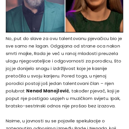
No, put do slave za ovu talentovanu pjevačicu bio je
sve samo ne lagan. Odgajana od strane oca nakon
smrti majke, Rada je već u ranoj mladosti preuzela
ulogu njegovateljice i odgovornosti za porodicu, što
joj je donijelo snagu i izdržljivost koje je kasnije
pretočila u svoju karijeru. Pored toga, u njenoj
porodici postoji još jedan talentovani član – njen
polubrat
Nenad Manojlović
, također pjevač, koji je
poput nje postigao uspjeh u muzičkom svijetu. Ipak,
bratsko-sestrinski odnos nije prošao bez izazova.
Naime, u javnosti su se pojavile spekulacije o
zategnutim odnosima između Rade i Nenada, koji