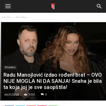
Home
Showbiz
Showbiz
Radu Manojlović izdao rođeni brat – OVO
NIJE MOGLA NI DA SANJA! Snaha je bila
ta koja joj je sve saopštila!
2120
0
06/11/2024