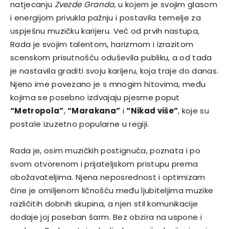
natjecanju
Zvezde Granda
, u kojem je svojim glasom
i energijom privukla pažnju i postavila temelje za
uspješnu muzičku karijeru. Već od prvih nastupa,
Rada je svojim talentom, harizmom i izrazitom
scenskom prisutnošću oduševila publiku, a od tada
je nastavila graditi svoju karijeru, koja traje do danas.
Njeno ime povezano je s mnogim hitovima, među
kojima se posebno izdvajaju pjesme poput
“Metropola”
,
“Marakana”
i
“Nikad više”
, koje su
postale izuzetno popularne u regiji.
Rada je, osim muzičkih postignuća, poznata i po
svom otvorenom i prijateljskom pristupu prema
obožavateljima. Njena neposrednost i optimizam
čine je omiljenom ličnošću među ljubiteljima muzike
različitih dobnih skupina, a njen stil komunikacije
dodaje joj poseban šarm. Bez obzira na uspone i