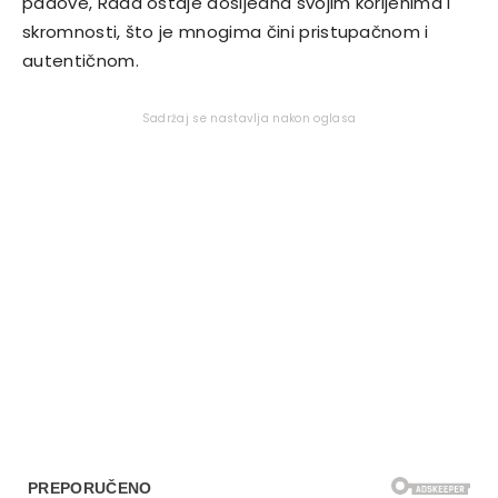
padove, Rada ostaje dosljedna svojim korijenima i
skromnosti, što je mnogima čini pristupačnom i
autentičnom.
Sadržaj se nastavlja nakon oglasa