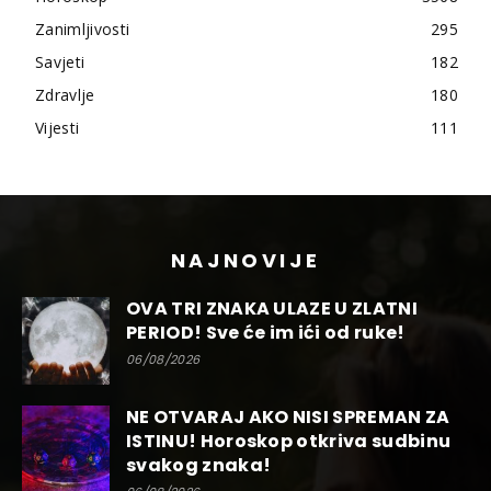
Zanimljivosti
295
Savjeti
182
Zdravlje
180
Vijesti
111
NAJNOVIJE
OVA TRI ZNAKA ULAZE U ZLATNI
PERIOD! Sve će im ići od ruke!
06/08/2026
NE OTVARAJ AKO NISI SPREMAN ZA
ISTINU! Horoskop otkriva sudbinu
svakog znaka!