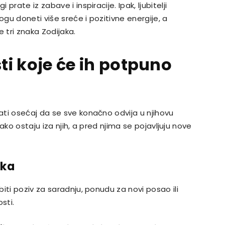
rate iz zabave i inspiracije. Ipak, ljubitelji
gu doneti više sreće i pozitivne energije, a
tri znaka Zodijaka.
sti koje će ih potpuno
ti osećaj da se sve konačno odvija u njihovu
lako ostaju iza njih, a pred njima se pojavljuju nove
ika
iti poziv za saradnju, ponudu za novi posao ili
sti.