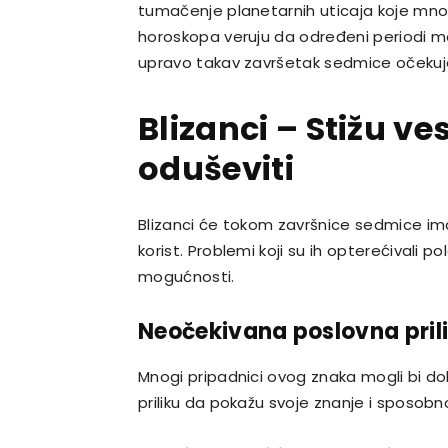
tumačenje planetarnih uticaja koje mnogi p
horoskopa veruju da određeni periodi mo
upravo takav završetak sedmice očekuje 
Blizanci – Stižu ve
oduševiti
Blizanci će tokom završnice sedmice ima
korist. Problemi koji su ih opterećivali po
mogućnosti.
Neočekivana poslovna pril
Mnogi pripadnici ovog znaka mogli bi dob
priliku da pokažu svoje znanje i sposobno