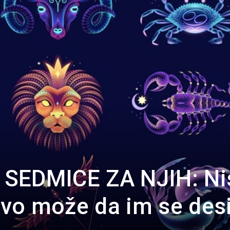
Portal
SEDMICE ZA NJIH: Ni
 ovo može da im se desi