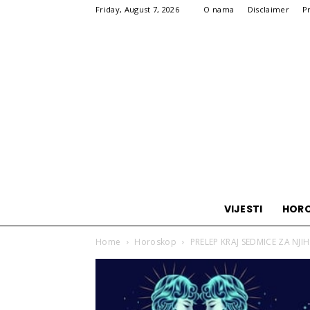
Friday, August 7, 2026
O nama
Disclaimer
P
VIJESTI
HOR
Home
Horoskop
PRELEP KRAJ SEDMICE ZA NJIH: