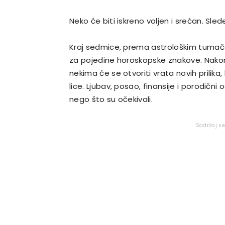
Neko će biti iskreno voljen i srećan. Sle
Kraj sedmice, prema astrološkim tumače
za pojedine horoskopske znakove. Nakon 
nekima će se otvoriti vrata novih prilika,
lice. Ljubav, posao, finansije i porodičn
nego što su očekivali.
Sadržaj s