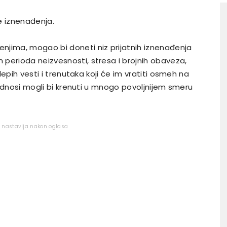
de iznenađenja.
njima, mogao bi doneti niz prijatnih iznenađenja
perioda neizvesnosti, stresa i brojnih obaveza,
 lepih vesti i trenutaka koji će im vratiti osmeh na
i odnosi mogli bi krenuti u mnogo povoljnijem smeru
e nastavlja nakon oglasa