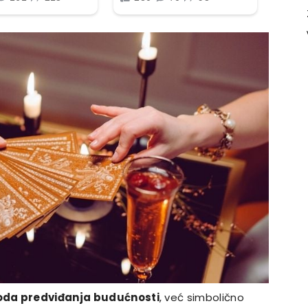
toda predviđanja budućnosti
, već simbolično