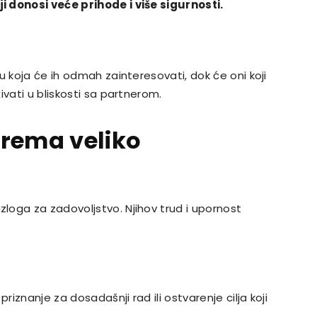
 donosi veće prihode i više sigurnosti.
u koja će ih odmah zainteresovati, dok će oni koji
ivati u bliskosti sa partnerom.
prema veliko
oga za zadovoljstvo. Njihov trud i upornost
iznanje za dosadašnji rad ili ostvarenje cilja koji