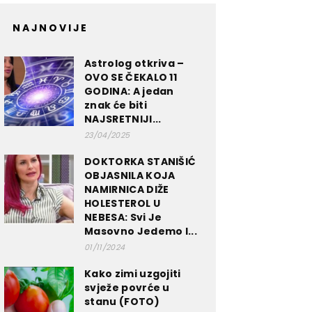
NAJNOVIJE
Astrolog otkriva –
OVO SE ČEKALO 11
GODINA: A jedan
znak će biti
NAJSRETNIJI...
23/04/2025
DOKTORKA STANIŠIĆ
OBJASNILA KOJA
NAMIRNICA DIŽE
HOLESTEROL U
NEBESA: Svi Je
Masovno Jedemo I...
01/11/2024
Kako zimi uzgojiti
svježe povrće u
stanu (FOTO)