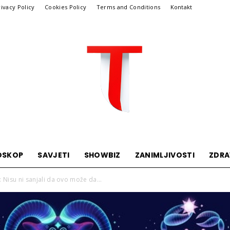
rivacy Policy
Cookies Policy
Terms and Conditions
Kontakt
OSKOP
SAVJETI
SHOWBIZ
ZANIMLJIVOSTI
ZDRA
Telegraf
 Nisu ni sanjali da ovo može da...