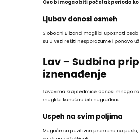
Ovo bi mogao biti početak perioda koji
Ljubav donosi osmeh
Slobodni Blizanci mogli bi upoznati osob
su u vezi rešiti nesporazume i ponovo už
Lav – Sudbina pri
iznenađenje
Lavovima kraj sedmice donosi mnogo razl
mogli bi konačno biti nagrađeni.
Uspeh na svim poljima
Moguće su pozitivne promene na poslu, pr
su dugo priželjkivali.