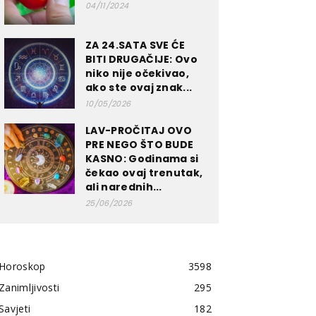
04/11/2024
ZA 24.SATA SVE ĆE
BITI DRUGAČIJE: Ovo
niko nije očekivao,
ako ste ovaj znak...
10/05/2026
LAV-PROČITAJ OVO
PRE NEGO ŠTO BUDE
KASNO: Godinama si
čekao ovaj trenutak,
ali narednih...
25/06/2026
Horoskop
3598
Zanimljivosti
295
Savjeti
182