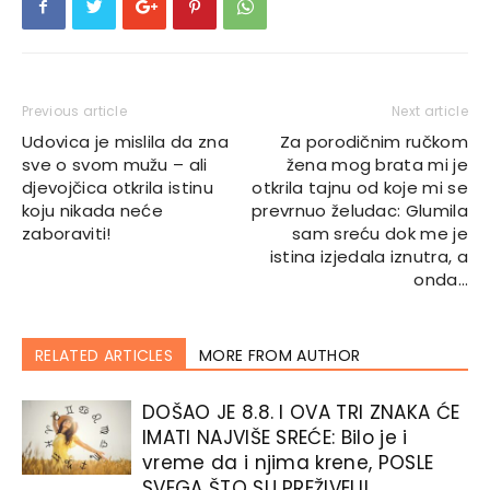
Previous article
Next article
Udovica je mislila da zna
Za porodičnim ručkom
sve o svom mužu – ali
žena mog brata mi je
djevojčica otkrila istinu
otkrila tajnu od koje mi se
koju nikada neće
prevrnuo želudac: Glumila
zaboraviti!
sam sreću dok me je
istina izjedala iznutra, a
onda…
RELATED ARTICLES
MORE FROM AUTHOR
DOŠAO JE 8.8. I OVA TRI ZNAKA ĆE
IMATI NAJVIŠE SREĆE: Bilo je i
vreme da i njima krene, POSLE
SVEGA ŠTO SU PREŽIVELI!...