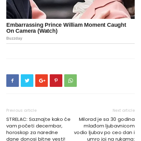
Previous article
Next article
STRELAC: Saznajte kako će
Milorad je sa 30 godina
vam početi decembar,
mlađom ljubavnicom
horoskop za naredne
vodio ljubav po ceo dan i
dane donosi bitne vesti!
umro joj na rukama: