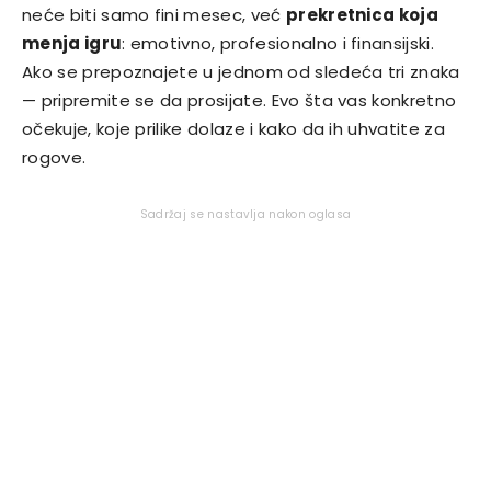
neće biti samo fini mesec, već
prekretnica koja
menja igru
: emotivno, profesionalno i finansijski.
Ako se prepoznajete u jednom od sledeća tri znaka
— pripremite se da prosijate. Evo šta vas konkretno
očekuje, koje prilike dolaze i kako da ih uhvatite za
rogove.
Sadržaj se nastavlja nakon oglasa