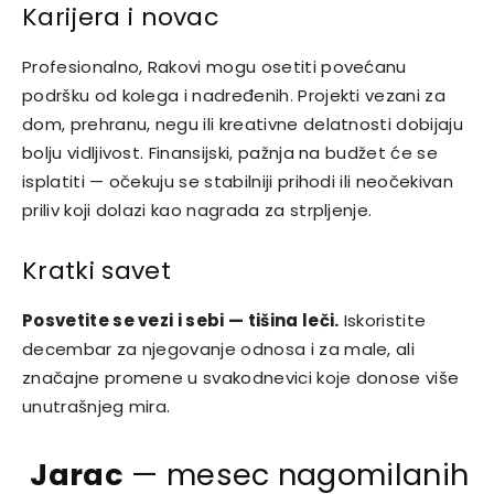
Karijera i novac
Profesionalno, Rakovi mogu osetiti povećanu
podršku od kolega i nadređenih. Projekti vezani za
dom, prehranu, negu ili kreativne delatnosti dobijaju
bolju vidljivost. Finansijski, pažnja na budžet će se
isplatiti — očekuju se stabilniji prihodi ili neočekivan
priliv koji dolazi kao nagrada za strpljenje.
Kratki savet
Posvetite se vezi i sebi — tišina leči.
Iskoristite
decembar za njegovanje odnosa i za male, ali
značajne promene u svakodnevici koje donose više
unutrašnjeg mira.
Jarac
— mesec nagomilanih