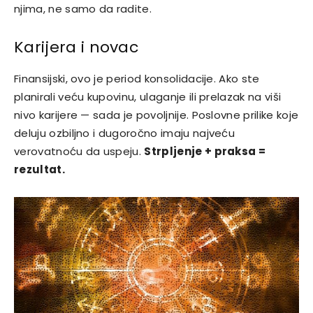
njima, ne samo da radite.
Karijera i novac
Finansijski, ovo je period konsolidacije. Ako ste
planirali veću kupovinu, ulaganje ili prelazak na viši
nivo karijere — sada je povoljnije. Poslovne prilike koje
deluju ozbiljno i dugoročno imaju najveću
verovatnoću da uspeju.
Strpljenje + praksa =
rezultat.