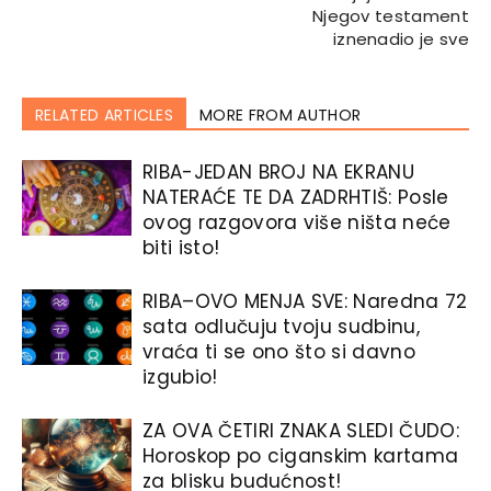
Njegov testament
iznenadio je sve
RELATED ARTICLES
MORE FROM AUTHOR
RIBA-JEDAN BROJ NA EKRANU
NATERAĆE TE DA ZADRHTIŠ: Posle
ovog razgovora više ništa neće
biti isto!
RIBA–OVO MENJA SVE: Naredna 72
sata odlučuju tvoju sudbinu,
vraća ti se ono što si davno
izgubio!
ZA OVA ČETIRI ZNAKA SLEDI ČUDO:
Horoskop po ciganskim kartama
za blisku budućnost!