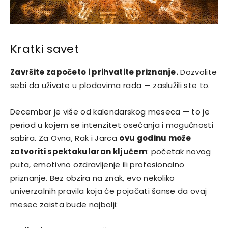
Kratki savet
Završite započeto i prihvatite priznanje.
Dozvolite
sebi da uživate u plodovima rada — zaslužili ste to.
Decembar je više od kalendarskog meseca — to je
period u kojem se intenzitet osećanja i mogućnosti
sabira. Za Ovna, Rak i Jarca
ovu godinu može
zatvoriti spektakularan ključem
: početak novog
puta, emotivno ozdravljenje ili profesionalno
priznanje. Bez obzira na znak, evo nekoliko
univerzalnih pravila koja će pojačati šanse da ovaj
mesec zaista bude najbolji: