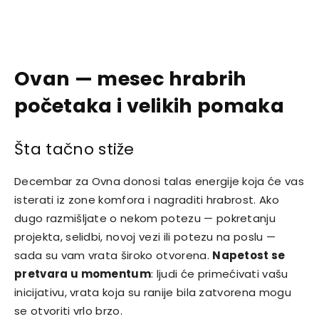
Ovan — mesec hrabrih
početaka i velikih pomaka
Šta tačno stiže
Decembar za Ovna donosi talas energije koja će vas
isterati iz zone komfora i nagraditi hrabrost. Ako
dugo razmišljate o nekom potezu — pokretanju
projekta, selidbi, novoj vezi ili potezu na poslu —
sada su vam vrata široko otvorena.
Napetost se
pretvara u momentum
: ljudi će primećivati vašu
inicijativu, vrata koja su ranije bila zatvorena mogu
se otvoriti vrlo brzo.