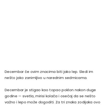
Decembar će ovim znacima biti jako lep. Sledi im
nešto jako zanimljivo u narednim sedmicama.
Decembar je stigao kao topao poklon nakon duge
godine — svetla, mirisi kolača i osećaj da se nešto
važno i lepo može dogoditi. Za tri znaka zodijaka ovo