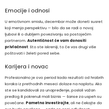
Emocije i odnosi
U emotivnom smislu, decembar može doneti susret
koji menja perspektivu — bilo da se radi o novoj
ljubavi ili o dubljem povezivanju sa postojećim
partnerom.
Autentičnost će vam donositi
privlačnost
: što ste iskreniji, to će vas drugi više
poštovati i želeti pored sebe.
Karijera i novac
Profesionalno je ovo period kada rezultati od hrabrih
koraka iz prethodnih meseci dolaze na naplatu. Ako
ste se kandidovali za unapređenje, poslali važan
predlog ili pokrenuli mali biznis — šanse za uspeh su
povećane.
Pametno investirajte
, ali ne čekajte da