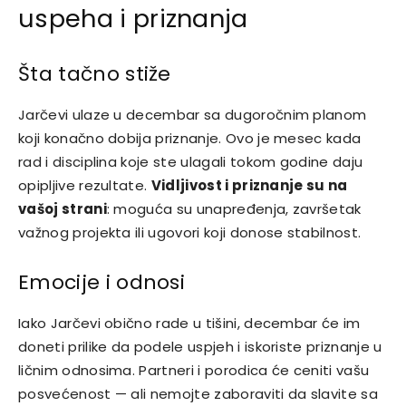
uspeha i priznanja
Šta tačno stiže
Jarčevi ulaze u decembar sa dugoročnim planom
koji konačno dobija priznanje. Ovo je mesec kada
rad i disciplina koje ste ulagali tokom godine daju
opipljive rezultate.
Vidljivost i priznanje su na
vašoj strani
: moguća su unapređenja, završetak
važnog projekta ili ugovori koji donose stabilnost.
Emocije i odnosi
Iako Jarčevi obično rade u tišini, decembar će im
doneti prilike da podele uspjeh i iskoriste priznanje u
ličnim odnosima. Partneri i porodica će ceniti vašu
posvećenost — ali nemojte zaboraviti da slavite sa