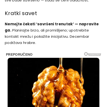
sve bude savršeno — sada se ceni odlučnost.
Kratki savet
Nemojte čekati ‘savršeni trenutak’ — napravite
ga.
Planirajte brzo, ali promišljeno; upotrebite
kontakt mrežu i pokažite inicijativu. Decembar
podržava hrabre.