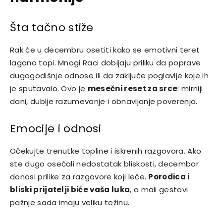
Šta tačno stiže
Rak će u decembru osetiti kako se emotivni teret
lagano topi. Mnogi Raci dobijaju priliku da poprave
dugogodišnje odnose ili da zaključe poglavlje koje ih
je sputavalo. Ovo je
mesečni reset za srce
: mirniji
dani, dublje razumevanje i obnavljanje poverenja.
Emocije i odnosi
Očekujte trenutke topline i iskrenih razgovora. Ako
ste dugo osećali nedostatak bliskosti, decembar
donosi prilike za razgovore koji leče.
Porodica i
bliski prijatelji biće vaša luka
, a mali gestovi
pažnje sada imaju veliku težinu.