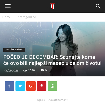
Home
Uncategorized
Uncategorized
POČEO JE DECEMBAR: Saznajte kome
će ovo biti najlepši mesec u celom životu!
2536
0
01/12/2025
Oglasi - Advertisement