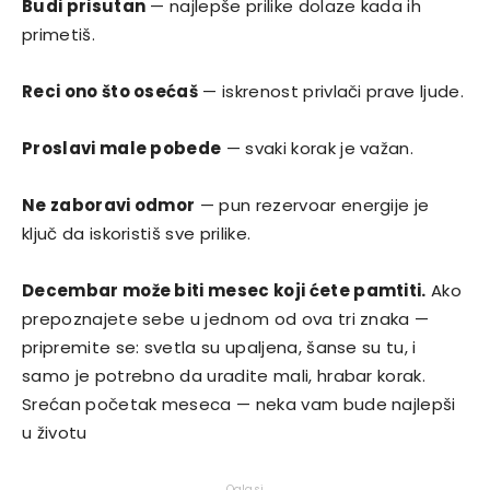
Budi prisutan
— najlepše prilike dolaze kada ih
primetiš.
Reci ono što osećaš
— iskrenost privlači prave ljude.
Proslavi male pobede
— svaki korak je važan.
Ne zaboravi odmor
— pun rezervoar energije je
ključ da iskoristiš sve prilike.
Decembar može biti mesec koji ćete pamtiti.
Ako
prepoznajete sebe u jednom od ova tri znaka —
pripremite se: svetla su upaljena, šanse su tu, i
samo je potrebno da uradite mali, hrabar korak.
Srećan početak meseca — neka vam bude najlepši
u životu
Oglasi