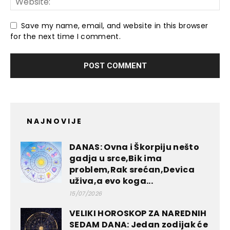
Save my name, email, and website in this browser
for the next time I comment.
NAJNOVIJE
DANAS: Ovna i Škorpiju nešto
gadja u srce,Bik ima
problem,Rak srećan,Devica
uživa,a evo koga...
15/07/2026
VELIKI HOROSKOP ZA NAREDNIH
SEDAM DANA: Jedan zodijak će