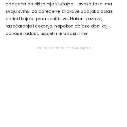
podsjeća da ništa nije slučajno – svaka faza ima
svoju svrhu. Za određene znakove Zodijaka dolazi
period koji će promijeniti sve. Nakon izazova,
razočaranja i čekanja, napokon dolaze dani koji
donose radost, uspjeh i unutrašnji mir.
Sadržaj se nastavlja nakon oglasa