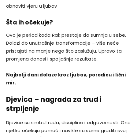
obnoviti vjeru u ljubav
Šta ih očekuje?
Ovo je period kada Rak prestaje da sumnja u sebe.
Dolazi do unutrašnje transformacije – više neće
pristajati na manje nego što zaslužuju. Upravo ta
promjena donosi i spoljašnje rezultate.
Najbolji dani dolaze kroz ljubav, porodicu i lični
mir.
Djevica – nagrada za trud i
strpljenje
Djevice su simbol rada, discipline i odgovornosti. One
rijetko očekuju pomoć i navikle su same graditi svoj