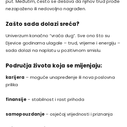
put. Međutim, često se dešava da njihov trud prođe
nezapaženo ili nedovoljno nagrađen.
Zašto sada dolazi sreća?
Univerzum konačno “vraća dug”. Sve ono što su
Djevice godinama ulagale – trud, vrijeme i energiju –
sada dolazi na naplatu u pozitivnom smislu.
Područja života koja se mijenjaju:
karijera
– moguće unapređenje ili nova poslovna
prilika
finansije
– stabilnost i rast prihoda
samopouzdanje
– osjećaj vrijednosti i priznanja