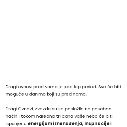
Dragi ovnovi pred vama je jako lep period. Sve će biti
moguće u danima koji su pred nama.
Dragi Ovnovi, zvezde su se posložile na poseban
način i tokom naredna tri dana vaše nebo će biti
ispunjeno
energijom iznenađenja, inspiracije i