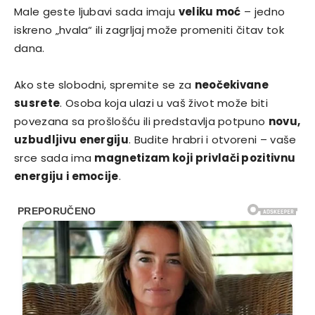
Male geste ljubavi sada imaju
veliku moć
– jedno
iskreno „hvala“ ili zagrljaj može promeniti čitav tok
dana.
Ako ste slobodni, spremite se za
neočekivane
susrete
. Osoba koja ulazi u vaš život može biti
povezana sa prošlošću ili predstavlja potpuno
novu,
uzbudljivu energiju
. Budite hrabri i otvoreni – vaše
srce sada ima
magnetizam koji privlači pozitivnu
energiju i emocije
.