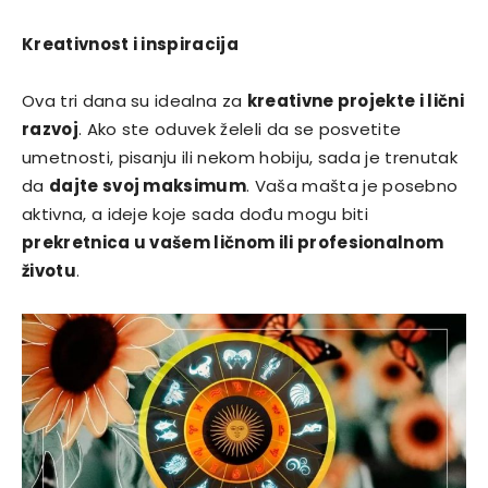
Kreativnost i inspiracija
Ova tri dana su idealna za
kreativne projekte i lični
razvoj
. Ako ste oduvek želeli da se posvetite
umetnosti, pisanju ili nekom hobiju, sada je trenutak
da
dajte svoj maksimum
. Vaša mašta je posebno
aktivna, a ideje koje sada dođu mogu biti
prekretnica u vašem ličnom ili profesionalnom
životu
.