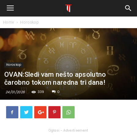
Home
Horoskop
Horoskop
OVAN:Sledi vam nešto apsolutno
čarobno tokom naredna tri dana!
339
0
24/01/2026
Oglasi - Advertisement