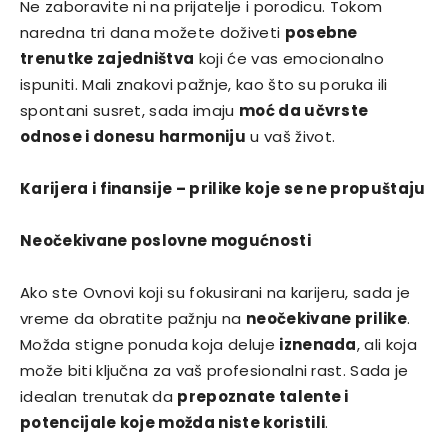
Ne zaboravite ni na prijatelje i porodicu. Tokom
naredna tri dana možete doživeti
posebne
trenutke zajedništva
koji će vas emocionalno
ispuniti. Mali znakovi pažnje, kao što su poruka ili
spontani susret, sada imaju
moć da učvrste
odnose i donesu harmoniju
u vaš život.
Karijera i finansije – prilike koje se ne propuštaju
Neočekivane poslovne mogućnosti
Ako ste Ovnovi koji su fokusirani na karijeru, sada je
vreme da obratite pažnju na
neočekivane prilike
.
Možda stigne ponuda koja deluje
iznenada
, ali koja
može biti ključna za vaš profesionalni rast. Sada je
idealan trenutak da
prepoznate talente i
potencijale koje možda niste koristili
.