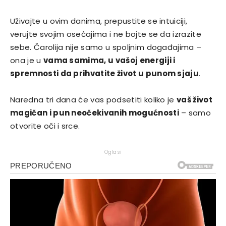
Uživajte u ovim danima, prepustite se intuiciji,
verujte svojim osećajima i ne bojte se da izrazite
sebe. Čarolija nije samo u spoljnim događajima –
ona je u
vama samima, u vašoj energiji i
spremnosti da prihvatite život u punom sjaju
.
Naredna tri dana će vas podsetiti koliko je
vaš život
magičan i pun neočekivanih mogućnosti
– samo
otvorite oči i srce.
Oglasi