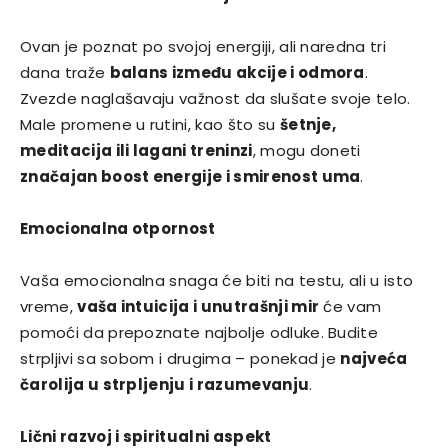
Ovan je poznat po svojoj energiji, ali naredna tri
dana traže
balans između akcije i odmora
.
Zvezde naglašavaju važnost da slušate svoje telo.
Male promene u rutini, kao što su
šetnje,
meditacija ili lagani treninzi
, mogu doneti
značajan boost energije i smirenost uma
.
Emocionalna otpornost
Vaša emocionalna snaga će biti na testu, ali u isto
vreme,
vaša intuicija i unutrašnji mir
će vam
pomoći da prepoznate najbolje odluke. Budite
strpljivi sa sobom i drugima – ponekad je
najveća
čarolija u strpljenju i razumevanju
.
Lični razvoj i spiritualni aspekt