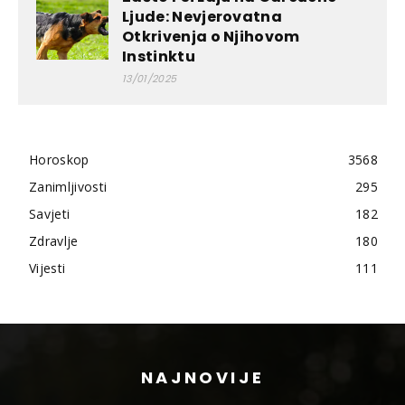
Ljude: Nevjerovatna
Otkrivenja o Njihovom
Instinktu
13/01/2025
Horoskop
3568
Zanimljivosti
295
Savjeti
182
Zdravlje
180
Vijesti
111
NAJNOVIJE