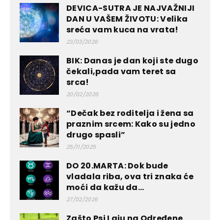
DEVICA-SUTRA JE NAJVAŽNIJI
DAN U VAŠEM ŽIVOTU: Velika
sreća vam kuca na vrata!
23/03/2026
BIK: Danas je dan koji ste dugo
čekali,pada vam teret sa
srca!
20/02/2026
“Dečak bez roditelja i žena sa
praznim srcem: Kako su jedno
drugo spasli”
25/11/2025
DO 20.MARTA: Dok bude
vladala riba, ova tri znaka će
moći da kažu da...
27/02/2026
Zašto Psi Laju na Određene