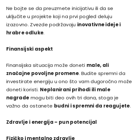
Ne bojte se da preuzmete inicijativu ili da se
uključite u projekte koji na prvi pogled deluju
izazovno. Zvezde podržavaju
inovativne ideje i
hrabre odluke
.
Finansijski aspekt
Finansijska situacija može doneti
male, ali
značajne povoljne promene
. Budite spremni da
investirate energiju u ono što vam dugoročno može
doneti koristi.
Neplanirani prihodi ili male
nagrade
mogu biti deo ovih tri dana, stoga je
važno da ostanete
budni i spremni da reagujete
.
Zdravlje i energija – pun potencijal
Fizičko i mentalno zdravlje