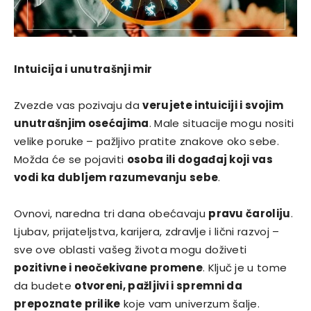
Intuicija i unutrašnji mir
Zvezde vas pozivaju da
verujete intuiciji i svojim
unutrašnjim osećajima
. Male situacije mogu nositi
velike poruke – pažljivo pratite znakove oko sebe.
Možda će se pojaviti
osoba ili događaj koji vas
vodi ka dubljem razumevanju sebe
.
Ovnovi, naredna tri dana obećavaju
pravu čaroliju
.
Ljubav, prijateljstva, karijera, zdravlje i lični razvoj –
sve ove oblasti vašeg života mogu doživeti
pozitivne i neočekivane promene
. Ključ je u tome
da budete
otvoreni, pažljivi i spremni da
prepoznate prilike
koje vam univerzum šalje.