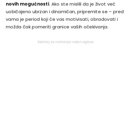
novih mogućnosti
. Ako ste mislili da je život već
uobičajeno ubrzan i dinamičan, pripremite se – pred
vama je period koji će vas motivisati, obradovati i
možda čak pomeriti granice vaših očekivanja.
Sadržaj se nastavlja nakon oglasa