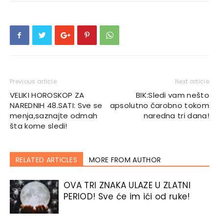
Previous article
Next article
VELIKI HOROSKOP ZA
BIK:Sledi vam nešto
NAREDNIH 48.SATI: Sve se
apsolutno čarobno tokom
menja,saznajte odmah
naredna tri dana!
šta kome sledi!
RELATED ARTICLES
MORE FROM AUTHOR
OVA TRI ZNAKA ULAZE U ZLATNI
PERIOD! Sve će im ići od ruke!