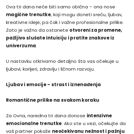
Ova tri dana neće biti samo obična – ona nose
magične trenutke
, koji mogu doneti sreću, ljubav,
kreativne ideje, pa čak i važne profesionalne prilike.
Zato je važno da ostanete
otvoreni za promene,
pažljivo slušate intuiciju i pratite znakove iz
univerzuma
.
U nastavku otkrivamo detaljno šta vas očekuje u
ljubavi, karijeri, zdravlju i ličnom razvoju.
Ljubav i emocije – strast i iznenađenja
Romantične prilike na svakom koraku
Za Ovna, naredna tri dana donose
intenzivne
emocionalne trenutke
. Ako ste u vezi, očekujte da
vaš partner pokaže
neočekivanu nežnost i pažnju
.