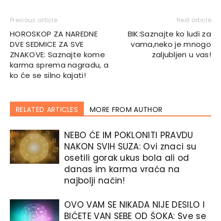
Previous article
Next article
HOROSKOP ZA NAREDNE
BIK:Saznajte ko ludi za
DVE SEDMICE ZA SVE
vama,neko je mnogo
ZNAKOVE: Saznajte kome
zaljubljen u vas!
karma sprema nagradu, a
ko će se silno kajati!
RELATED ARTICLES
MORE FROM AUTHOR
NEBO ĆE IM POKLONITI PRAVDU
NAKON SVIH SUZA: Ovi znaci su
osetili gorak ukus bola ali od
danas im karma vraća na
najbolji način!
OVO VAM SE NIKADA NIJE DESILO I
BIĆETE VAN SEBE OD ŠOKA: Sve se