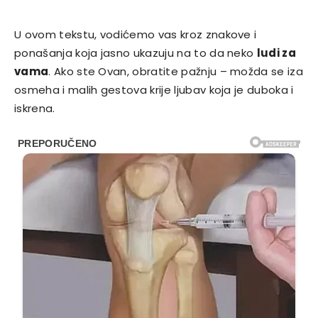
U ovom tekstu, vodićemo vas kroz znakove i
ponašanja koja jasno ukazuju na to da neko
ludi za
vama
. Ako ste Ovan, obratite pažnju – možda se iza
osmeha i malih gestova krije ljubav koja je duboka i
iskrena.