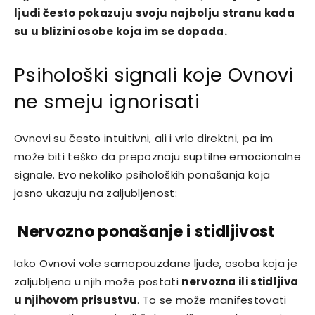
ljudi često pokazuju svoju najbolju stranu kada
su u blizini osobe koja im se dopada.
Psihološki signali koje Ovnovi
ne smeju ignorisati
Ovnovi su često intuitivni, ali i vrlo direktni, pa im
može biti teško da prepoznaju suptilne emocionalne
signale. Evo nekoliko psiholoških ponašanja koja
jasno ukazuju na zaljubljenost:
Nervozno ponašanje i stidljivost
Iako Ovnovi vole samopouzdane ljude, osoba koja je
zaljubljena u njih može postati
nervozna ili stidljiva
u njihovom prisustvu
. To se može manifestovati