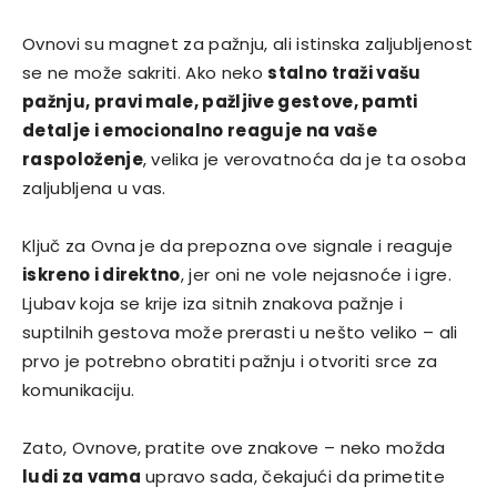
Ovnovi su magnet za pažnju, ali istinska zaljubljenost
se ne može sakriti. Ako neko
stalno traži vašu
pažnju, pravi male, pažljive gestove, pamti
detalje i emocionalno reaguje na vaše
raspoloženje
, velika je verovatnoća da je ta osoba
zaljubljena u vas.
Ključ za Ovna je da prepozna ove signale i reaguje
iskreno i direktno
, jer oni ne vole nejasnoće i igre.
Ljubav koja se krije iza sitnih znakova pažnje i
suptilnih gestova može prerasti u nešto veliko – ali
prvo je potrebno obratiti pažnju i otvoriti srce za
komunikaciju.
Zato, Ovnove, pratite ove znakove – neko možda
ludi za vama
upravo sada, čekajući da primetite