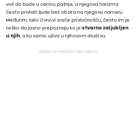
voli da bude u centru pažnje, a njegova harizma
često privlači ljude bez obzira na njegovu nameru.
Međutim, iako Ovnovi zrače privlačnošću, često im je
teško da jasno prepoznaju ko je
stvarno zaljubljen
u njih
, a ko samo uživa u njihovom društvu.
Sadržaj se nastavlja nakon oglasa