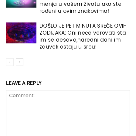
menja u vašem životu ako ste
rođeni u ovim znakovima!
DOŠLO JE PET MINUTA SREĆE OVIH
ZODIJAKA: Oni neće verovati šta
im se dešava,naredni dani im
zauvek ostaju u srcu!
LEAVE A REPLY