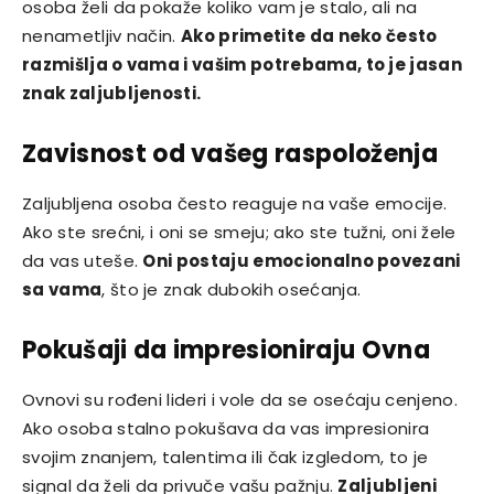
osoba želi da pokaže koliko vam je stalo, ali na
nenametljiv način.
Ako primetite da neko često
razmišlja o vama i vašim potrebama, to je jasan
znak zaljubljenosti.
Zavisnost od vašeg raspoloženja
Zaljubljena osoba često reaguje na vaše emocije.
Ako ste srećni, i oni se smeju; ako ste tužni, oni žele
da vas uteše.
Oni postaju emocionalno povezani
sa vama
, što je znak dubokih osećanja.
Pokušaji da impresioniraju Ovna
Ovnovi su rođeni lideri i vole da se osećaju cenjeno.
Ako osoba stalno pokušava da vas impresionira
svojim znanjem, talentima ili čak izgledom, to je
signal da želi da privuče vašu pažnju.
Zaljubljeni