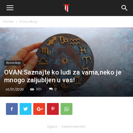
Home
Horoskop
Horoskop
OVAN:Saznajte ko ludi za vama,neko je
mnogo zaljubljen u vas!
301
0
14/01/2026
Oglasi - Advertisement