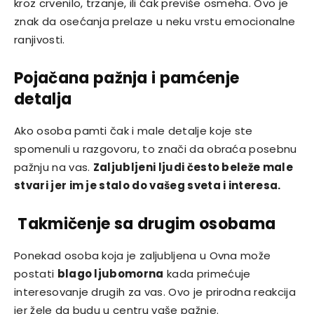
kroz crvenilo, trzanje, ili čak previše osmeha. Ovo je
znak da osećanja prelaze u neku vrstu emocionalne
ranjivosti.
Pojačana pažnja i pamćenje
detalja
Ako osoba pamti čak i male detalje koje ste
spomenuli u razgovoru, to znači da obraća posebnu
pažnju na vas.
Zaljubljeni ljudi često beleže male
stvari jer im je stalo do vašeg sveta i interesa.
Takmičenje sa drugim osobama
Ponekad osoba koja je zaljubljena u Ovna može
postati
blago ljubomorna
kada primećuje
interesovanje drugih za vas. Ovo je prirodna reakcija
jer žele da budu u centru vaše pažnje.