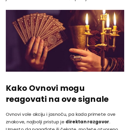
Kako Ovnovi mogu
reagovati na ove signale
Ovnovi vole akciju i jasnoću, pa kada primete ove
znakove, najbolji pristup je
direktan razgovor
.
Umesto da nagađate ili čekate, možete otvoreno