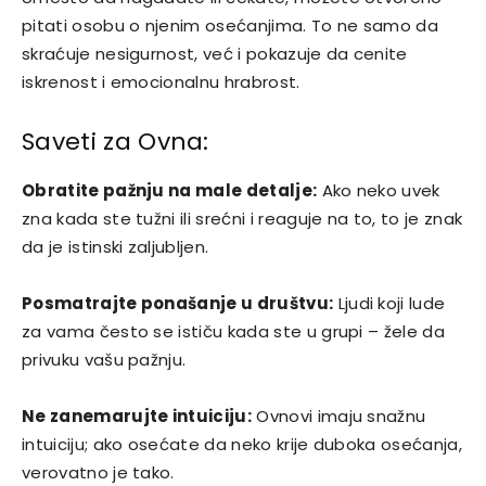
pitati osobu o njenim osećanjima. To ne samo da
skraćuje nesigurnost, već i pokazuje da cenite
iskrenost i emocionalnu hrabrost.
Saveti za Ovna:
Obratite pažnju na male detalje:
Ako neko uvek
zna kada ste tužni ili srećni i reaguje na to, to je znak
da je istinski zaljubljen.
Posmatrajte ponašanje u društvu:
Ljudi koji lude
za vama često se ističu kada ste u grupi – žele da
privuku vašu pažnju.
Ne zanemarujte intuiciju:
Ovnovi imaju snažnu
intuiciju; ako osećate da neko krije duboka osećanja,
verovatno je tako.