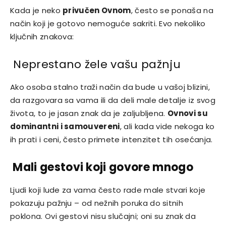
Kada je neko
privučen Ovnom
, često se ponaša na
način koji je gotovo nemoguće sakriti. Evo nekoliko
ključnih znakova:
Neprestano žele vašu pažnju
Ako osoba stalno traži način da bude u vašoj blizini,
da razgovara sa vama ili da deli male detalje iz svog
života, to je jasan znak da je zaljubljena.
Ovnovi su
dominantni i samouvereni
, ali kada vide nekoga ko
ih prati i ceni, često primete intenzitet tih osećanja.
Mali gestovi koji govore mnogo
Ljudi koji lude za vama često rade male stvari koje
pokazuju pažnju – od nežnih poruka do sitnih
poklona. Ovi gestovi nisu slučajni; oni su znak da