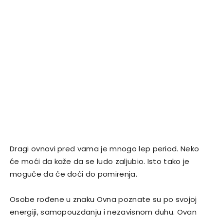
Dragi ovnovi pred vama je mnogo lep period. Neko
će moći da kaže da se ludo zaljubio. Isto tako je
moguće da će doći do pomirenja.
Osobe rođene u znaku Ovna poznate su po svojoj
energiji, samopouzdanju i nezavisnom duhu. Ovan