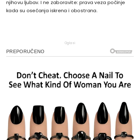
njihovu ljubav. I ne zaboravite: prava veza počinje
kada su osećanja iskrena i obostrana.
Oglasi