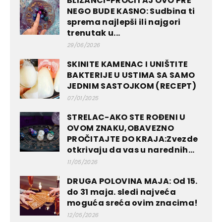
BLIZANCI-PROČITAJ OVO PRE
NEGO BUDE KASNO: Sudbina ti
sprema najlepši ili najgori
trenutak u...
29/06/2026
SKINITE KAMENAC I UNIŠTITE
BAKTERIJE U USTIMA SA SAMO
JEDNIM SASTOJKOM (RECEPT)
07/01/2025
STRELAC-AKO STE ROĐENI U
OVOM ZNAKU,OBAVEZNO
PROČITAJTE DO KRAJA:Zvezde
otkrivaju da vas u narednih...
11/05/2026
DRUGA POLOVINA MAJA: Od 15.
do 31 maja. sledi najveća
moguća sreća ovim znacima!
12/05/2026