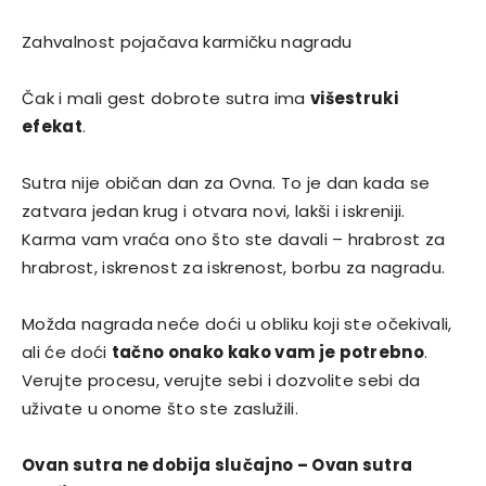
Zahvalnost pojačava karmičku nagradu
Čak i mali gest dobrote sutra ima
višestruki
efekat
.
Sutra nije običan dan za Ovna. To je dan kada se
zatvara jedan krug i otvara novi, lakši i iskreniji.
Karma vam vraća ono što ste davali – hrabrost za
hrabrost, iskrenost za iskrenost, borbu za nagradu.
Možda nagrada neće doći u obliku koji ste očekivali,
ali će doći
tačno onako kako vam je potrebno
.
Verujte procesu, verujte sebi i dozvolite sebi da
uživate u onome što ste zaslužili.
Ovan sutra ne dobija slučajno – Ovan sutra