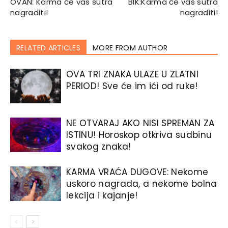
OVAN: Karma će vas sutra
BIK:Karma će vas sutra
nagraditi!
nagraditi!
RELATED ARTICLES
MORE FROM AUTHOR
OVA TRI ZNAKA ULAZE U ZLATNI
PERIOD! Sve će im ići od ruke!
NE OTVARAJ AKO NISI SPREMAN ZA
ISTINU! Horoskop otkriva sudbinu
svakog znaka!
KARMA VRAĆA DUGOVE: Nekome
uskoro nagrada, a nekome bolna
lekcija i kajanje!