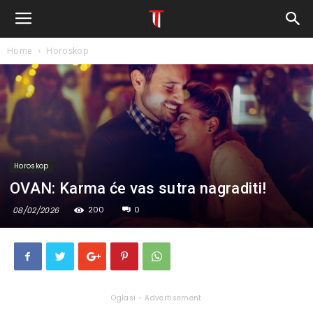
Home
Horoskop
Horoskop
OVAN: Karma će vas sutra nagraditi!
200
0
08/02/2026
Oglasi - Advertisement