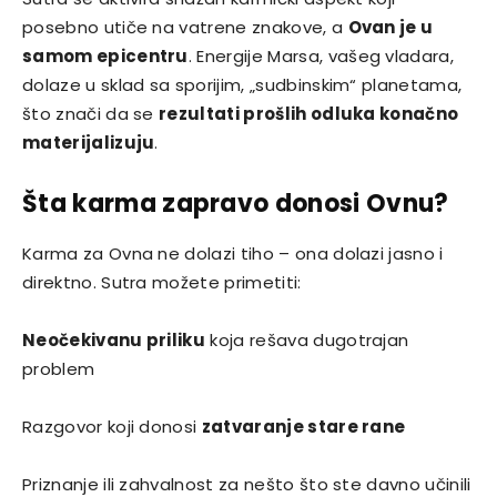
posebno utiče na vatrene znakove, a
Ovan je u
samom epicentru
. Energije Marsa, vašeg vladara,
dolaze u sklad sa sporijim, „sudbinskim“ planetama,
što znači da se
rezultati prošlih odluka konačno
materijalizuju
.
Šta karma zapravo donosi Ovnu?
Karma za Ovna ne dolazi tiho – ona dolazi jasno i
direktno. Sutra možete primetiti:
Neočekivanu priliku
koja rešava dugotrajan
problem
Razgovor koji donosi
zatvaranje stare rane
Priznanje ili zahvalnost za nešto što ste davno učinili