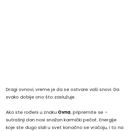
Dragi ovnovi, vreme je da se ostvare vaši snovi. Da
svako dobije ono što zaslužuje.
Ako ste rođeni u znaku
Ovna
, pripremite se –
sutrašnji dan nosi snažan karmički pečat. Energije
koje ste dugo slali u svet konačno se vraćaju, i to na