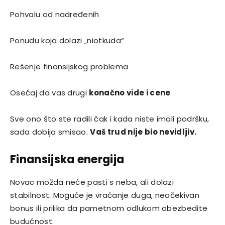
Pohvalu od nadređenih
Ponudu koja dolazi „niotkuda“
Rešenje finansijskog problema
Osećaj da vas drugi
konačno vide i cene
Sve ono što ste radili čak i kada niste imali podršku,
sada dobija smisao.
Vaš trud nije bio nevidljiv.
Finansijska energija
Novac možda neće pasti s neba, ali dolazi
stabilnost. Moguće je vraćanje duga, neočekivan
bonus ili prilika da pametnom odlukom obezbedite
budućnost.