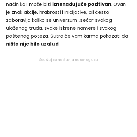
način koji može biti
iznenađujuće pozitivan
. Ovan
je znak akcije, hrabrosti i inicijative, ali često
zaboravlja koliko se univerzum „seća“ svakog
uloženog truda, svake iskrene namere i svakog
poštenog poteza. Sutra će vam karma pokazati da
ništa nije bilo uzalud
.
Sadržaj se nastavlja nakon oglasa