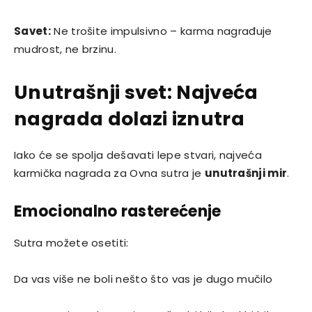
Savet:
Ne trošite impulsivno – karma nagrađuje
mudrost, ne brzinu.
Unutrašnji svet: Najveća
nagrada dolazi iznutra
Iako će se spolja dešavati lepe stvari, najveća
karmička nagrada za Ovna sutra je
unutrašnji mir
.
Emocionalno rasterećenje
Sutra možete osetiti:
Da vas više ne boli nešto što vas je dugo mučilo