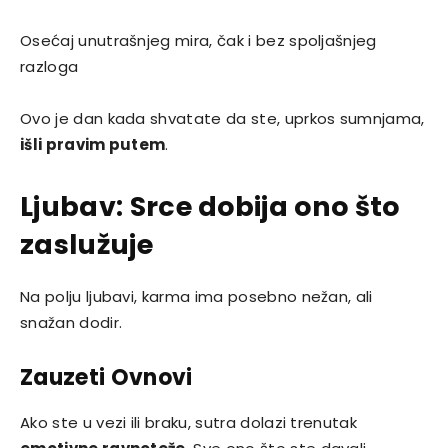
Osećaj unutrašnjeg mira, čak i bez spoljašnjeg
razloga
Ovo je dan kada shvatate da ste, uprkos sumnjama,
išli pravim putem
.
Ljubav: Srce dobija ono što
zaslužuje
Na polju ljubavi, karma ima posebno nežan, ali
snažan dodir.
Zauzeti Ovnovi
Ako ste u vezi ili braku, sutra dolazi trenutak