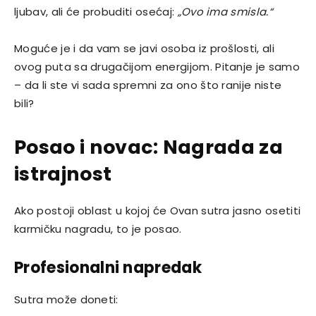
ljubav, ali će probuditi osećaj:
„Ovo ima smisla.“
Moguće je i da vam se javi osoba iz prošlosti, ali
ovog puta sa drugačijom energijom. Pitanje je samo
– da li ste vi sada spremni za ono što ranije niste
bili?
Posao i novac: Nagrada za
istrajnost
Ako postoji oblast u kojoj će Ovan sutra jasno osetiti
karmičku nagradu, to je posao.
Profesionalni napredak
Sutra može doneti: