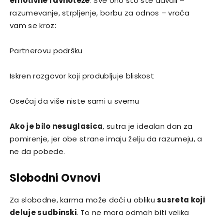
emotivne ravnoteže
. Sve ono što ste davali –
razumevanje, strpljenje, borbu za odnos – vraća
vam se kroz:
Partnerovu podršku
Iskren razgovor koji produbljuje bliskost
Osećaj da više niste sami u svemu
Ako je bilo nesuglasica
, sutra je idealan dan za
pomirenje, jer obe strane imaju želju da razumeju, a
ne da pobede.
Slobodni Ovnovi
Za slobodne, karma može doći u obliku
susreta koji
deluje sudbinski
. To ne mora odmah biti velika