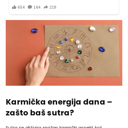
Karmička energija dana –
zašto baš sutra?
Sutra se aktivira snažan karmički aspekt koji