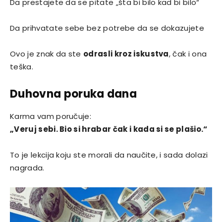
Da prestajete da se pitate „šta bi bilo kad bi bilo“
Da prihvatate sebe bez potrebe da se dokazujete
Ovo je znak da ste
odrasli kroz iskustva
, čak i ona
teška.
Duhovna poruka dana
Karma vam poručuje:
„Veruj sebi. Bio si hrabar čak i kada si se plašio.“
To je lekcija koju ste morali da naučite, i sada dolazi
nagrada.