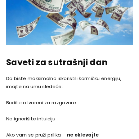
Saveti za sutrašnji dan
Da biste maksimalno iskoristili karmičku energiju,
imajte na umu sledeće:
Budite otvoreni za razgovore
Ne ignorišite intuiciju
Ako vam se pruži prilika –
ne oklevajte