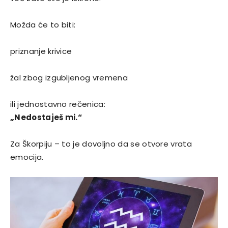
Možda će to biti:
priznanje krivice
žal zbog izgubljenog vremena
ili jednostavno rečenica:
„Nedostaješ mi.“
Za Škorpiju – to je dovoljno da se otvore vrata
emocija.