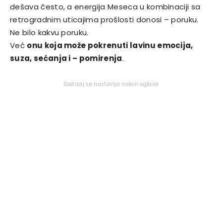
dešava često, a energija Meseca u kombinaciji sa
retrogradnim uticajima prošlosti donosi – poruku.
Ne bilo kakvu poruku.
Već
onu koja može pokrenuti lavinu emocija,
suza, sećanja i – pomirenja
.
Sadržaj se nastavlja nakon oglasa