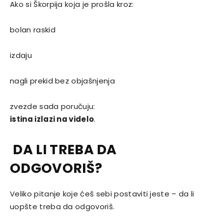
Ako si Škorpija koja je prošla kroz:
bolan raskid
izdaju
nagli prekid bez objašnjenja
zvezde sada poručuju:
istina izlazi na videlo
.
DA LI TREBA DA
ODGOVORIŠ?
Veliko pitanje koje ćeš sebi postaviti jeste – da li
uopšte treba da odgovoriš.