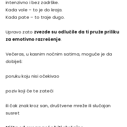
intenzivno i bez zadrške.
Kada vole – to je do kraja.
Kada pate – to traje dugo.
Upravo zato
zvezde su odlučile da ti pruže priliku
za emotivno razrešenje
.
Večeras, u kasnim noćnim satima, moguće je da
dobiješ:
poruku koju nisi očekivao
poziv koji će te zateći
ili čak znak kroz san, društvene mreže ili slučajan
susret