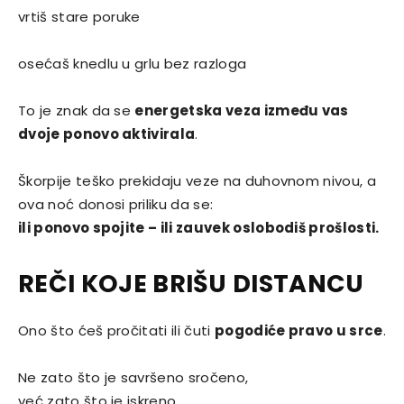
vrtiš stare poruke
osećaš knedlu u grlu bez razloga
To je znak da se
energetska veza između vas
dvoje ponovo aktivirala
.
Škorpije teško prekidaju veze na duhovnom nivou, a
ova noć donosi priliku da se:
ili ponovo spojite – ili zauvek oslobodiš prošlosti.
REČI KOJE BRIŠU DISTANCU
Ono što ćeš pročitati ili čuti
pogodiće pravo u srce
.
Ne zato što je savršeno sročeno,
već zato što je iskreno.