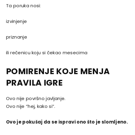
Ta poruka nosi:
izvinjenje
priznanje
ili rečenicu koju si čekao mesecima
POMIRENJE KOJE MENJA
PRAVILA IGRE
Ovo nije površno javljanje.
Ovo nije “hej, kako si”.
Ovo je pokušaj da se ispravi ono što je slomljeno.