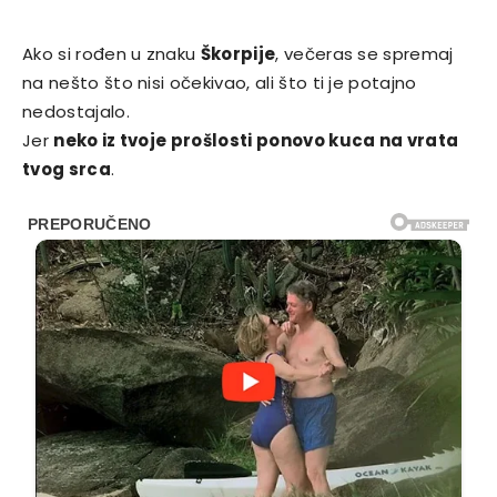
Ako si rođen u znaku
Škorpije
, večeras se spremaj
na nešto što nisi očekivao, ali što ti je potajno
nedostajalo.
Jer
neko iz tvoje prošlosti ponovo kuca na vrata
tvog srca
.