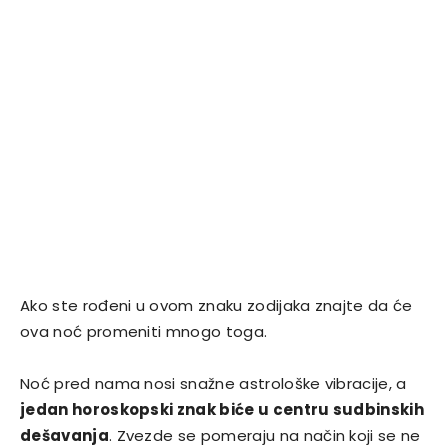
Ako ste rođeni u ovom znaku zodijaka znajte da će
ova noć promeniti mnogo toga.
Noć pred nama nosi snažne astrološke vibracije, a
jedan horoskopski znak biće u centru sudbinskih
dešavanja
. Zvezde se pomeraju na način koji se ne