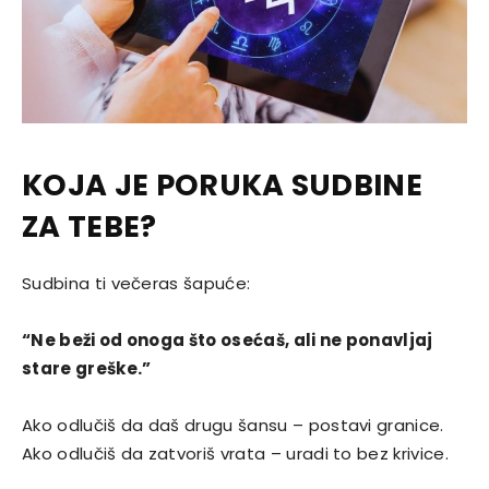
KOJA JE PORUKA SUDBINE
ZA TEBE?
Sudbina ti večeras šapuće:
“Ne beži od onoga što osećaš, ali ne ponavljaj
stare greške.”
Ako odlučiš da daš drugu šansu – postavi granice.
Ako odlučiš da zatvoriš vrata – uradi to bez krivice.