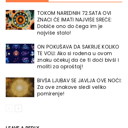
TOKOM NAREDNIH 72.SATA OVI
ZNACI ĆE IMATI NAJVIŠE SREĆE:
Dobiće ono do čega im je
najviše stalo!
ON POKUŠAVA DA SAKRIJE KOLIKO
TE VOLI: Ako si rođena u ovom
znaku očekuj da će ti doći bivši i
moliti za oproštaj!
BIVŠA LJUBAV SE JAVLJA OVE NOĆI:
Za ove znakove sledi veliko
pomirenje!