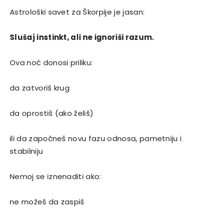
Astrološki savet za Škorpije je jasan:
Slušaj instinkt, ali ne ignoriši razum.
Ova noć donosi priliku:
da zatvoriš krug
da oprostiš (ako želiš)
ili da započneš novu fazu odnosa, pametniju i
stabilniju
Nemoj se iznenaditi ako:
ne možeš da zaspiš