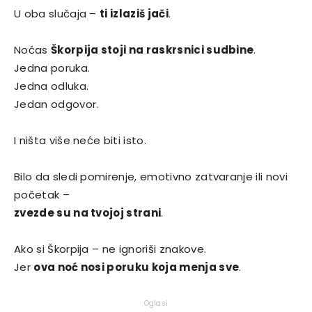
U oba slučaja –
ti izlaziš jači
.
Noćas
Škorpija stoji na raskrsnici sudbine
.
Jedna poruka.
Jedna odluka.
Jedan odgovor.
I ništa više neće biti isto.
Bilo da sledi pomirenje, emotivno zatvaranje ili novi
početak –
zvezde su na tvojoj strani
.
Ako si Škorpija – ne ignoriši znakove.
Jer
ova noć nosi poruku koja menja sve
.
Oglasi