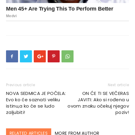
Previous article
Next article
NOVA SEDMICA JE POČELA:
ON ĆE TI SE VEČERAS
Evo ko će saznati veliku
JAVITI: Ako si rođena u
istinu,a ko će se ludo
ovom znaku očekuj njegov
zaljubiti!
poziv!
RELATED ARTICLES
MORE FROM AUTHOR