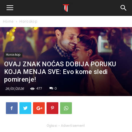
Home
Horoskop
Horoskop
OVAJ ZNAK NOĆAS DOBIJA PORUKU
KOJA MENJA SVE: Evo kome sledi
pomirenje!
477
0
26/01/2026
Oglasi - Advertisement