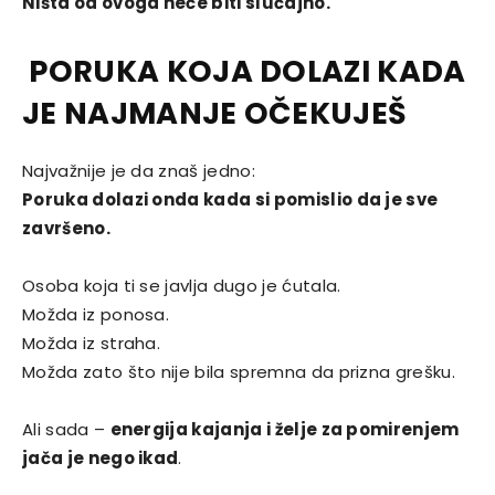
Ništa od ovoga neće biti slučajno.
PORUKA KOJA DOLAZI KADA
JE NAJMANJE OČEKUJEŠ
Najvažnije je da znaš jedno:
Poruka dolazi onda kada si pomislio da je sve
završeno.
Osoba koja ti se javlja dugo je ćutala.
Možda iz ponosa.
Možda iz straha.
Možda zato što nije bila spremna da prizna grešku.
Ali sada –
energija kajanja i želje za pomirenjem
jača je nego ikad
.