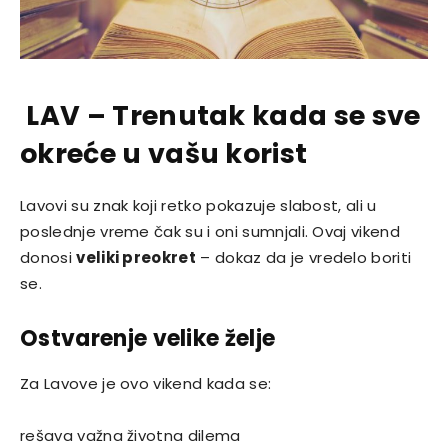
LAV – Trenutak kada se sve
okreće u vašu korist
Lavovi su znak koji retko pokazuje slabost, ali u
poslednje vreme čak su i oni sumnjali. Ovaj vikend
donosi
veliki preokret
– dokaz da je vredelo boriti
se.
Ostvarenje velike želje
Za Lavove je ovo vikend kada se:
rešava važna životna dilema