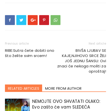
Previous article
Next article
RIBE:Sutra ćete dobiti ono
BIVŠA LJUBAV SE
što želite svim srcem!
KAJE,NJIHOVO SRCE ŽELI
JOŠ JEDNU ŠANSU: Ovi
znaci će nekoga moliti za
oproštaj!
RELATED ARTICLES
MORE FROM AUTHOR
NEMOJTE OVO SHVATATI OLAKO:
Evo zašto će vam SLEDEĆA