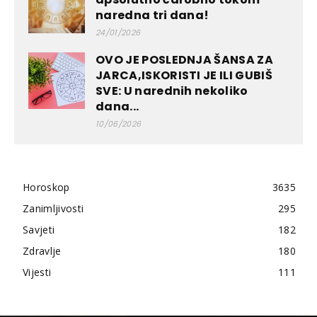
naredna tri dana!
24/01/2026
OVO JE POSLEDNJA ŠANSA ZA
JARCA,ISKORISTI JE ILI GUBIŠ
SVE: U narednih nekoliko
dana...
10/06/2026
Horoskop
3635
Zanimljivosti
295
Savjeti
182
Zdravlje
180
Vijesti
111