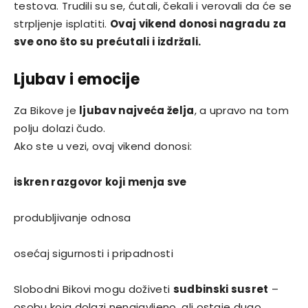
testova. Trudili su se, ćutali, čekali i verovali da će se
strpljenje isplatiti.
Ovaj vikend donosi nagradu za
sve ono što su prećutali i izdržali.
Ljubav i emocije
Za Bikove je
ljubav najveća želja
, a upravo na tom
polju dolazi čudo.
Ako ste u vezi, ovaj vikend donosi:
iskren razgovor koji menja sve
produbljivanje odnosa
osećaj sigurnosti i pripadnosti
Slobodni Bikovi mogu doživeti
sudbinski susret
–
osobu koja dolazi nenajavljeno, ali ostaje dugo.