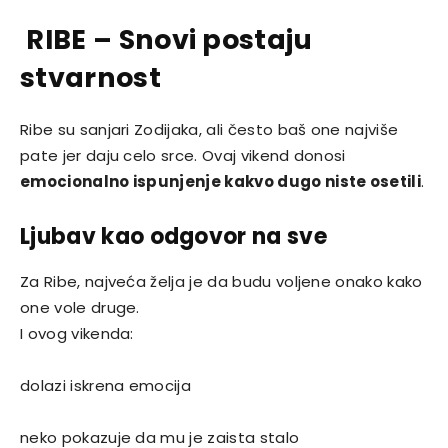
RIBE – Snovi postaju
stvarnost
Ribe su sanjari Zodijaka, ali često baš one najviše
pate jer daju celo srce. Ovaj vikend donosi
emocionalno ispunjenje kakvo dugo niste osetili
.
Ljubav kao odgovor na sve
Za Ribe, najveća želja je da budu voljene onako kako
one vole druge.
I ovog vikenda:
dolazi iskrena emocija
neko pokazuje da mu je zaista stalo