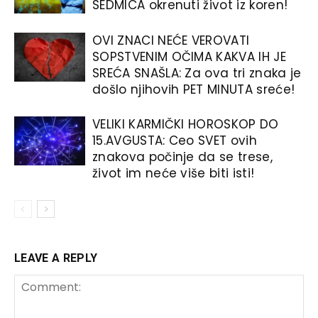
SEDMICA okrenuti život iz koren!
OVI ZNACI NEĆE VEROVATI
SOPSTVENIM OČIMA KAKVA IH JE
SREĆA SNAŠLA: Za ova tri znaka je
došlo njihovih PET MINUTA sreće!
VELIKI KARMIČKI HOROSKOP DO
15.AVGUSTA: Ceo SVET ovih
znakova počinje da se trese,
život im neće više biti isti!
LEAVE A REPLY