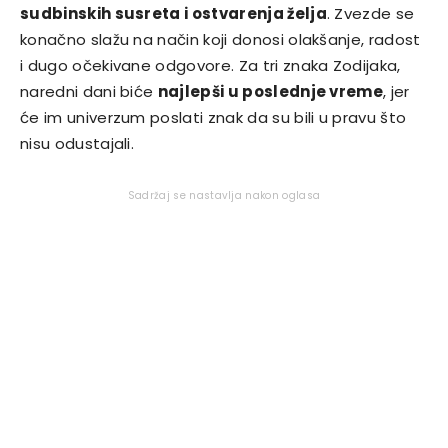
sudbinskih susreta i ostvarenja želja
. Zvezde se
konačno slažu na način koji donosi olakšanje, radost
i dugo očekivane odgovore. Za tri znaka Zodijaka,
naredni dani biće
najlepši u poslednje vreme
, jer
će im univerzum poslati znak da su bili u pravu što
nisu odustajali.
Sadržaj se nastavlja nakon oglasa