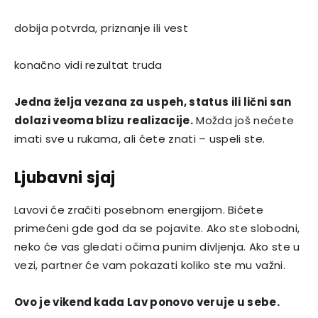
dobija potvrda, priznanje ili vest
konačno vidi rezultat truda
Jedna želja vezana za uspeh, status ili lični san
dolazi veoma blizu realizacije.
Možda još nećete
imati sve u rukama, ali ćete znati – uspeli ste.
Ljubavni sjaj
Lavovi će zračiti posebnom energijom. Bićete
primećeni gde god da se pojavite. Ako ste slobodni,
neko će vas gledati očima punim divljenja. Ako ste u
vezi, partner će vam pokazati koliko ste mu važni.
Ovo je vikend kada Lav ponovo veruje u sebe.