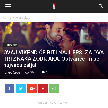
Home
Horoskop
Horoskop
OVAJ VIKEND ĆE BITI NAJLEPŠI ZA OVA
TRI ZNAKA ZODIJAKA: Ostvariće im se
najveća želja!
364
0
07/02/2026
Oglasi - Advertisement