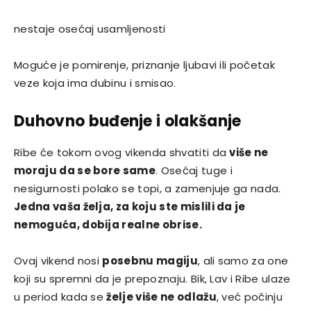
nestaje osećaj usamljenosti
Moguće je pomirenje, priznanje ljubavi ili početak
veze koja ima dubinu i smisao.
Duhovno buđenje i olakšanje
Ribe će tokom ovog vikenda shvatiti da
više ne
moraju da se bore same
. Osećaj tuge i
nesigurnosti polako se topi, a zamenjuje ga nada.
Jedna vaša želja, za koju ste mislili da je
nemoguća, dobija realne obrise.
Ovaj vikend nosi
posebnu magiju
, ali samo za one
koji su spremni da je prepoznaju. Bik, Lav i Ribe ulaze
u period kada se
želje više ne odlažu
, već počinju