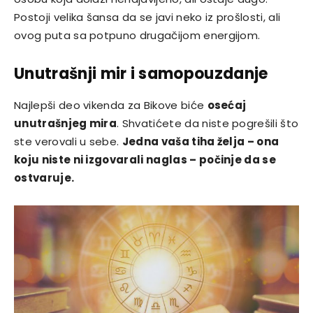
Postoji velika šansa da se javi neko iz prošlosti, ali
ovog puta sa potpuno drugačijom energijom.
Unutrašnji mir i samopouzdanje
Najlepši deo vikenda za Bikove biće
osećaj
unutrašnjeg mira
. Shvatićete da niste pogrešili što
ste verovali u sebe.
Jedna vaša tiha želja – ona
koju niste ni izgovarali naglas – počinje da se
ostvaruje.