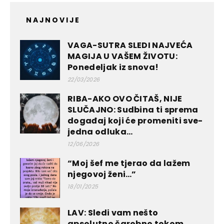
NAJNOVIJE
VAGA-SUTRA SLEDI NAJVEĆA
MAGIJA U VAŠEM ŽIVOTU:
Ponedeljak iz snova!
22/03/2026
RIBA-AKO OVO ČITAŠ, NIJE
SLUČAJNO: Sudbina ti sprema
događaj koji će promeniti sve-
jedna odluka...
12/06/2026
“Moj šef me tjerao da lažem
njegovoj ženi…”
18/01/2025
LAV: Sledi vam nešto
apsolutno čarobno tokom