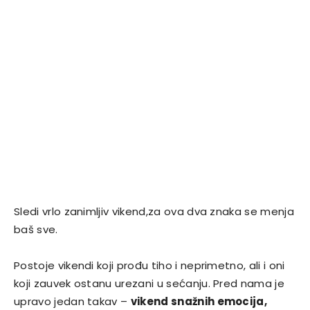
Sledi vrlo zanimljiv vikend,za ova dva znaka se menja
baš sve.
Postoje vikendi koji prođu tiho i neprimetno, ali i oni
koji zauvek ostanu urezani u sećanju. Pred nama je
upravo jedan takav –
vikend snažnih emocija,