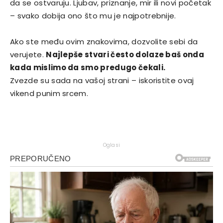
da se ostvaruju. Ljubav, priznanje, mir ili novi početak
– svako dobija ono što mu je najpotrebnije.
Ako ste među ovim znakovima, dozvolite sebi da
verujete.
Najlepše stvari često dolaze baš onda
kada mislimo da smo predugo čekali.
Zvezde su sada na vašoj strani – iskoristite ovaj
vikend punim srcem.
Oglasi