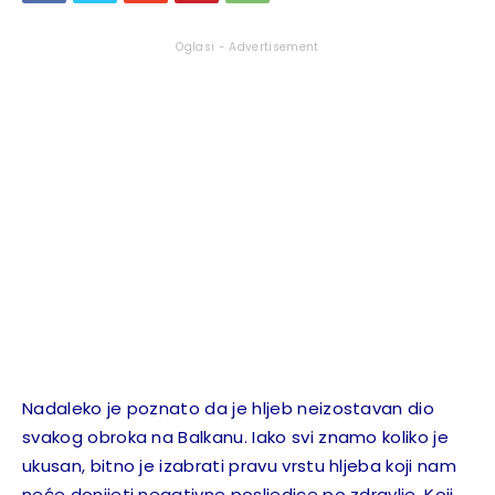
Oglasi - Advertisement
Nadaleko je poznato da je hljeb neizostavan dio
svakog obroka na Balkanu. Iako svi znamo koliko je
ukusan, bitno je izabrati pravu vrstu hljeba koji nam
neće donijeti negativne posljedice po zdravlje. Koji