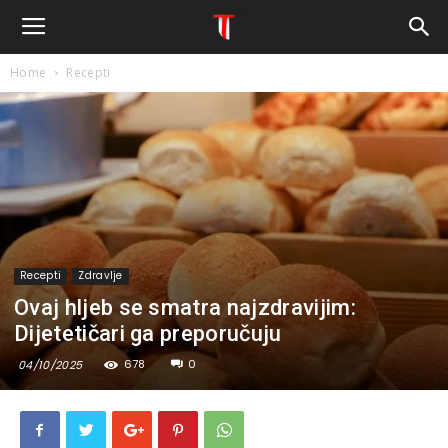
Home
Recepti
Recepti
Zdravlje
Ovaj hljeb se smatra najzdravijim:
Dijetetičari ga preporučuju
678
0
04/10/2025