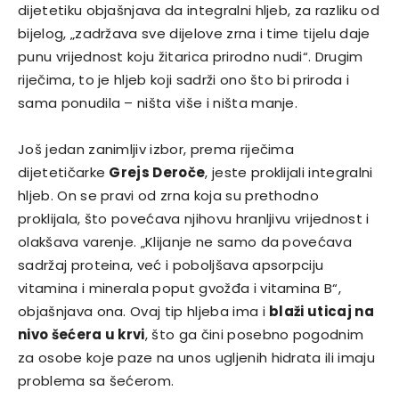
dijetetiku objašnjava da integralni hljeb, za razliku od
bijelog, „zadržava sve dijelove zrna i time tijelu daje
punu vrijednost koju žitarica prirodno nudi“. Drugim
riječima, to je hljeb koji sadrži ono što bi priroda i
sama ponudila – ništa više i ništa manje.
Još jedan zanimljiv izbor, prema riječima
dijetetičarke
Grejs Deroče
, jeste proklijali integralni
hljeb. On se pravi od zrna koja su prethodno
proklijala, što povećava njihovu hranljivu vrijednost i
olakšava varenje. „Klijanje ne samo da povećava
sadržaj proteina, već i poboljšava apsorpciju
vitamina i minerala poput gvožđa i vitamina B“,
objašnjava ona. Ovaj tip hljeba ima i
blaži uticaj na
nivo šećera u krvi
, što ga čini posebno pogodnim
za osobe koje paze na unos ugljenih hidrata ili imaju
problema sa šećerom.