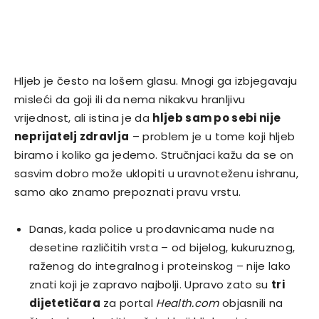
Hljeb je često na lošem glasu. Mnogi ga izbjegavaju
misleći da goji ili da nema nikakvu hranljivu
vrijednost, ali istina je da
hljeb sam po sebi nije
neprijatelj zdravlja
– problem je u tome koji hljeb
biramo i koliko ga jedemo. Stručnjaci kažu da se on
sasvim dobro može uklopiti u uravnoteženu ishranu,
samo ako znamo prepoznati pravu vrstu.
Danas, kada police u prodavnicama nude na
desetine različitih vrsta – od bijelog, kukuruznog,
raženog do integralnog i proteinskog – nije lako
znati koji je zapravo najbolji. Upravo zato su
tri
dijetetičara
za portal
Health.com
objasnili na