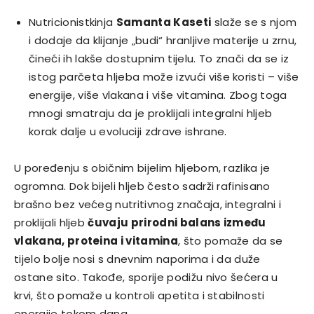
Nutricionistkinja
Samanta Kaseti
slaže se s njom
i dodaje da klijanje „budi“ hranljive materije u zrnu,
čineći ih lakše dostupnim tijelu. To znači da se iz
istog parčeta hljeba može izvući više koristi – više
energije, više vlakana i više vitamina. Zbog toga
mnogi smatraju da je proklijali integralni hljeb
korak dalje u evoluciji zdrave ishrane.
U poređenju s običnim bijelim hljebom, razlika je
ogromna. Dok bijeli hljeb često sadrži rafinisano
brašno bez većeg nutritivnog značaja, integralni i
proklijali hljeb
čuvaju prirodni balans između
vlakana, proteina i vitamina
, što pomaže da se
tijelo bolje nosi s dnevnim naporima i da duže
ostane sito. Takođe, sporije podižu nivo šećera u
krvi, što pomaže u kontroli apetita i stabilnosti
energije tokom dana.