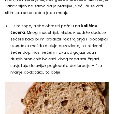
Takav hljeb ne samo da je hranljiviji, već i duže drži
sitim, pa se prirodno jede manje.
Osim toga, treba obratiti pažnju na
količinu
šećera
. Mnogi industrijski hljebovi sadrže dodate
šećere kako bi im produžili rok trajanja ili poboljšali
ukus. Iako možda djeluje bezazleno, taj skriveni
šećer doprinosi većem riziku od gojaznosti i
drugih hroničnih bolesti. Zbog toga stručnjaci
savjetuju da uvijek pogledate deklaraciju – što
manje dodataka, to bolje.