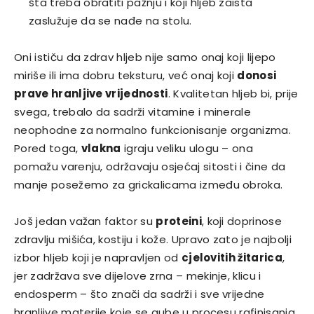
šta treba obratiti pažnju i koji hljeb zaista
zaslužuje da se nađe na stolu.
Oni ističu da zdrav hljeb nije samo onaj koji lijepo
miriše ili ima dobru teksturu, već onaj koji
donosi
prave hranljive vrijednosti
. Kvalitetan hljeb bi, prije
svega, trebalo da sadrži vitamine i minerale
neophodne za normalno funkcionisanje organizma.
Pored toga,
vlakna
igraju veliku ulogu – ona
pomažu varenju, održavaju osjećaj sitosti i čine da
manje posežemo za grickalicama između obroka.
Još jedan važan faktor su
proteini
, koji doprinose
zdravlju mišića, kostiju i kože. Upravo zato je najbolji
izbor hljeb koji je napravljen od
cjelovitih žitarica
,
jer zadržava sve dijelove zrna – mekinje, klicu i
endosperm – što znači da sadrži i sve vrijedne
hranljive materije koje se gube u procesu rafinisanja.