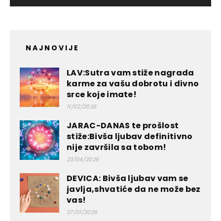
NAJNOVIJE
LAV:Sutra vam stiže nagrada
karme za vašu dobrotu i divno
srce koje imate!
11/02/2026
JARAC-DANAS te prošlost
stiže:Bivša ljubav definitivno
nije završila sa tobom!
23/04/2026
DEVICA: Bivša ljubav vam se
javlja,shvatiće da ne može bez
vas!
27/01/2026