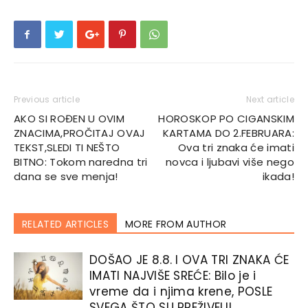
Previous article
Next article
AKO SI ROĐEN U OVIM
HOROSKOP PO CIGANSKIM
ZNACIMA,PROČITAJ OVAJ
KARTAMA DO 2.FEBRUARA:
TEKST,SLEDI TI NEŠTO
Ova tri znaka će imati
BITNO: Tokom naredna tri
novca i ljubavi više nego
dana se sve menja!
ikada!
RELATED ARTICLES
MORE FROM AUTHOR
DOŠAO JE 8.8. I OVA TRI ZNAKA ĆE
IMATI NAJVIŠE SREĆE: Bilo je i
vreme da i njima krene, POSLE
SVEGA ŠTO SU PREŽIVELI!...