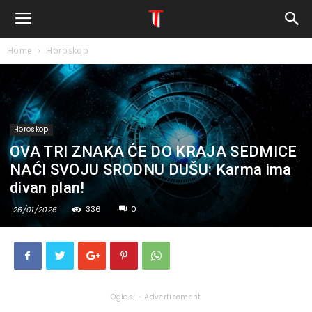
Home
Horoskop
Horoskop
OVA TRI ZNAKA ĆE DO KRAJA SEDMICE
NAĆI SVOJU SRODNU DUŠU: Karma ima
divan plan!
336
0
26/01/2026
Oglasi - Advertisement