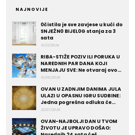
NAJNOVIJE
0čistila je sve zavjese u kući do
SNJEŽN0 BIJEL0G stanja za 3
sata
16/12/2024
RIBA-STIŽE POZIV ILI PORUKA U
NAREDNIH PAR DANA KOJI
MENJAJU SVE: Ne otvaraj ovo...
15/06/2026
OVAN U ZADNJIM DANIMA JULA
ULAZI U OPASNU IGRU SUDBINE:
Jedna pogrešna odluka će...
22/07/2026
OVAN-NAJBOLJI DAN U TVOM
ŽIVOTU JE UPRAVO DOŠAO:
Narednih 24.sata ćeš