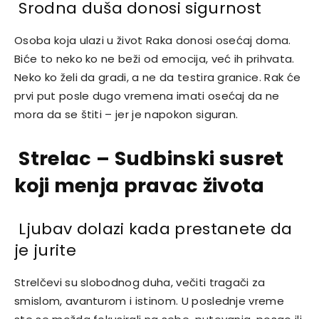
Srodna duša donosi sigurnost
Osoba koja ulazi u život Raka donosi osećaj doma.
Biće to neko ko ne beži od emocija, već ih prihvata.
Neko ko želi da gradi, a ne da testira granice. Rak će
prvi put posle dugo vremena imati osećaj da ne
mora da se štiti – jer je napokon siguran.
Strelac – Sudbinski susret
koji menja pravac života
Ljubav dolazi kada prestanete da
je jurite
Strelčevi su slobodnog duha, večiti tragači za
smislom, avanturom i istinom. U poslednje vreme