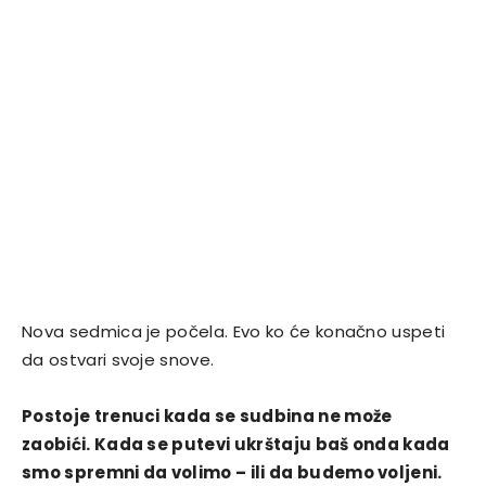
Nova sedmica je počela. Evo ko će konačno uspeti
da ostvari svoje snove.
Postoje trenuci kada se sudbina ne može
zaobići. Kada se putevi ukrštaju baš onda kada
smo spremni da volimo – ili da budemo voljeni.