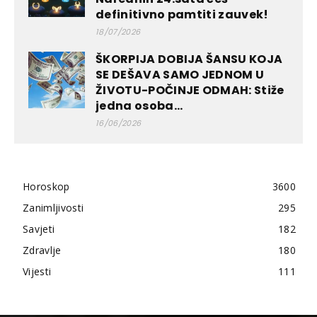
definitivno pamtiti zauvek!
18/07/2026
ŠKORPIJA DOBIJA ŠANSU KOJA
SE DEŠAVA SAMO JEDNOM U
ŽIVOTU-POČINJE ODMAH: Stiže
jedna osoba...
16/06/2026
Horoskop
3600
Zanimljivosti
295
Savjeti
182
Zdravlje
180
Vijesti
111