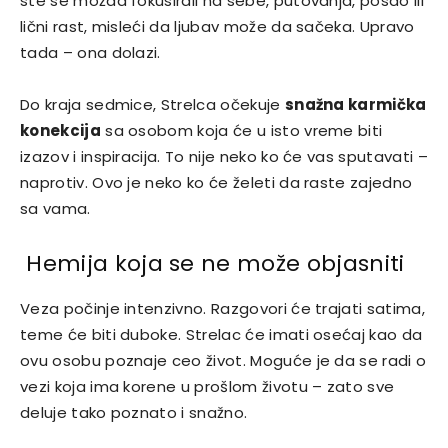
ste se možda fokusirali na sebe, putovanja, posao ili
lični rast, misleći da ljubav može da sačeka. Upravo
tada – ona dolazi.
Do kraja sedmice, Strelca očekuje
snažna karmička
konekcija
sa osobom koja će u isto vreme biti
izazov i inspiracija. To nije neko ko će vas sputavati –
naprotiv. Ovo je neko ko će želeti da raste zajedno
sa vama.
Hemija koja se ne može objasniti
Veza počinje intenzivno. Razgovori će trajati satima,
teme će biti duboke. Strelac će imati osećaj kao da
ovu osobu poznaje ceo život. Moguće je da se radi o
vezi koja ima korene u prošlom životu – zato sve
deluje tako poznato i snažno.