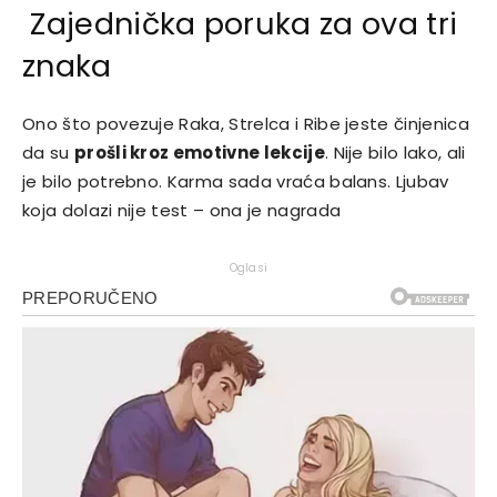
Zajednička poruka za ova tri
znaka
Ono što povezuje Raka, Strelca i Ribe jeste činjenica
da su
prošli kroz emotivne lekcije
. Nije bilo lako, ali
je bilo potrebno. Karma sada vraća balans. Ljubav
koja dolazi nije test – ona je nagrada
Oglasi