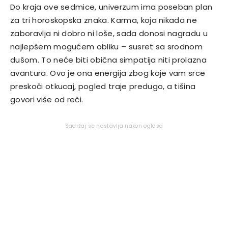
Do kraja ove sedmice, univerzum ima poseban plan
za tri horoskopska znaka. Karma, koja nikada ne
zaboravlja ni dobro ni loše, sada donosi nagradu u
najlepšem mogućem obliku – susret sa srodnom
dušom. To neće biti obična simpatija niti prolazna
avantura. Ovo je ona energija zbog koje vam srce
preskoči otkucaj, pogled traje predugo, a tišina
govori više od reči.
Sadržaj se nastavlja nakon oglasa