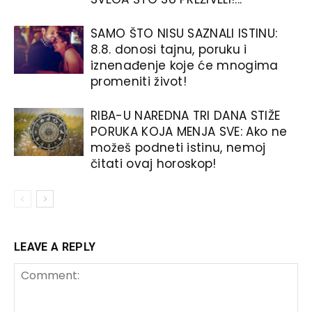
SAMO ŠTO NISU SAZNALI ISTINU:
8.8. donosi tajnu, poruku i
iznenađenje koje će mnogima
promeniti život!
RIBA-U NAREDNA TRI DANA STIŽE
PORUKA KOJA MENJA SVE: Ako ne
možeš podneti istinu, nemoj
čitati ovaj horoskop!
LEAVE A REPLY