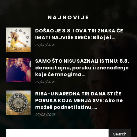
NAJNOVIJE
DOŠAO JE 8.8. I OVA TRI ZNAKA ĆE
IMATI NAJVIŠE SREĆE: Bilo je i...
07/08/2026
SAMO ŠTO NISU SAZNALI ISTINU: 8.8.
donosi tajnu, poruku i iznenađenje
koje će mnogima...
07/08/2026
RIBA-U NAREDNA TRI DANA STIŽE
PORUKA KOJA MENJA SVE: Ako ne
možeš podneti istinu,...
07/08/2026