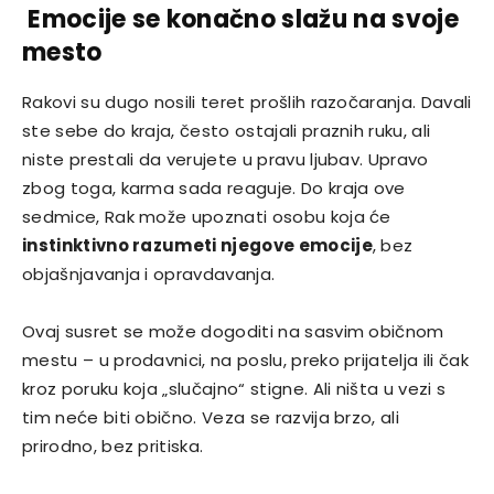
Emocije se konačno slažu na svoje
mesto
Rakovi su dugo nosili teret prošlih razočaranja. Davali
ste sebe do kraja, često ostajali praznih ruku, ali
niste prestali da verujete u pravu ljubav. Upravo
zbog toga, karma sada reaguje. Do kraja ove
sedmice, Rak može upoznati osobu koja će
instinktivno razumeti njegove emocije
, bez
objašnjavanja i opravdavanja.
Ovaj susret se može dogoditi na sasvim običnom
mestu – u prodavnici, na poslu, preko prijatelja ili čak
kroz poruku koja „slučajno“ stigne. Ali ništa u vezi s
tim neće biti obično. Veza se razvija brzo, ali
prirodno, bez pritiska.