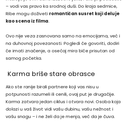
– vodi vas pravo ka srodnoj duši. Do kraja sedmice,
Ribe mogu doživeti
romantičan susret koji deluje
kao scena iz filma
.
Ovo nije veza zasnovana samo na emocijama, već i
na duhovnoj povezanosti. Pogledi će govoriti, dodiri
će imati značenje, a osećaj mira biće prisutan od
samog početka.
Karma briše stare obrasce
Ako ste ranije birali partnere koji vas nisu u
potpunosti razumeli ili cenili, ovaj put je drugačije.
Karma zatvara jedan ciklus i otvara novi. Osoba koja
dolazi u vaš život vidi vašu dubinu, vašu nežnost i
vašu snagu – i ne želi da je menja, već da je čuva.