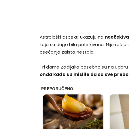
Astrološki aspekti ukazuju na
neočekiva
koja su dugo bila potiskivana. Nije reč o 
osećanja zaista nestala.
Tri dame Zodijaka posebno su na udaru 
onda kada su mislile da su sve prebo