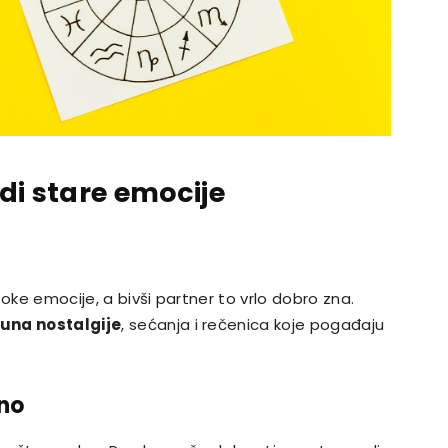
di stare emocije
oke emocije, a bivši partner to vrlo dobro zna.
puna nostalgije
, sećanja i rečenica koje pogađaju
jno