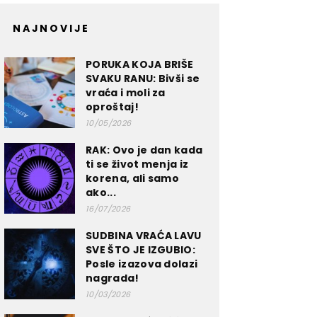
NAJNOVIJE
PORUKA KOJA BRIŠE
SVAKU RANU: Bivši se
vraća i moli za
oproštaj!
10/05/2026
RAK: Ovo je dan kada
ti se život menja iz
korena, ali samo
ako...
16/07/2026
SUDBINA VRAĆA LAVU
SVE ŠTO JE IZGUBIO:
Posle izazova dolazi
nagrada!
10/03/2026