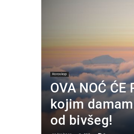
Horoskop
OVA NOĆ ĆE 
kojim damama
od bivšeg!