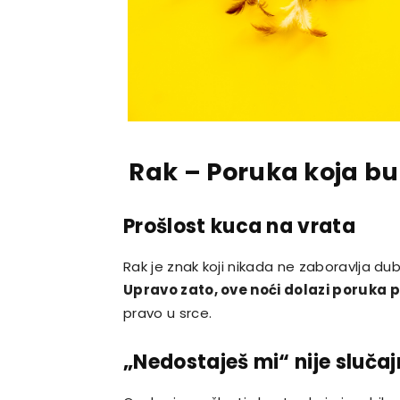
Rak – Poruka koja bu
Prošlost kuca na vrata
Rak je znak koji nikada ne zaboravlja dub
Upravo zato, ove noći dolazi poruka 
pravo u srce.
„Nedostaješ mi“ nije sluča