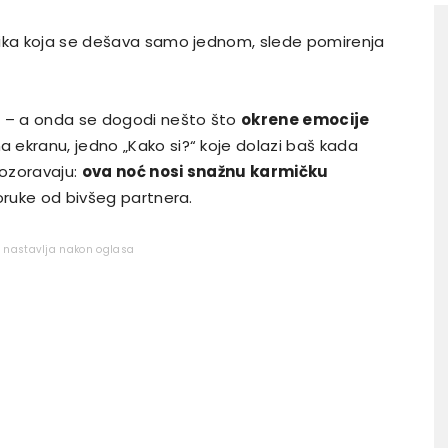
lika koja se dešava samo jednom, slede pomirenja
o – a onda se dogodi nešto što
okrene emocije
a ekranu, jedno „Kako si?“ koje dolazi baš kada
pozoravaju:
ova noć nosi snažnu karmičku
poruke od bivšeg partnera.
e nastavlja nakon oglasa