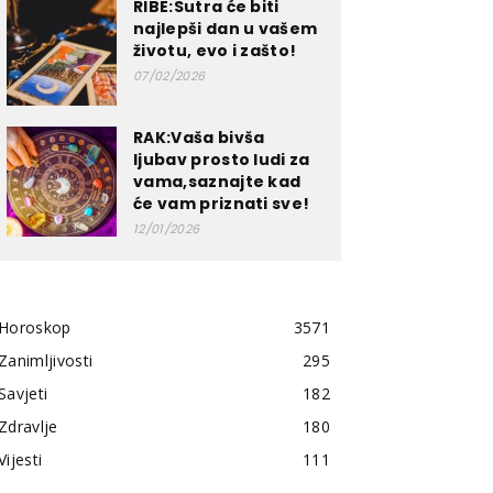
RIBE:Sutra će biti
najlepši dan u vašem
životu, evo i zašto!
07/02/2026
RAK:Vaša bivša
ljubav prosto ludi za
vama,saznajte kad
će vam priznati sve!
12/01/2026
Horoskop
3571
Zanimljivosti
295
Savjeti
182
Zdravlje
180
Vijesti
111