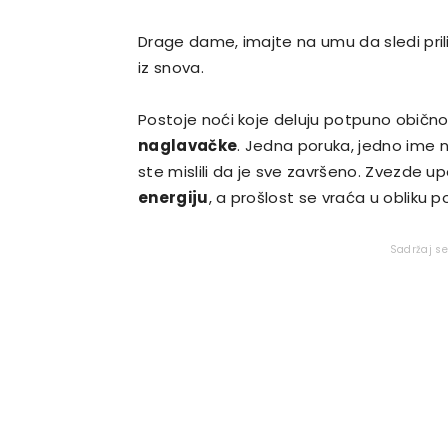
Drage dame, imajte na umu da sledi pri
iz snova.
Postoje noći koje deluju potpuno običn
naglavačke
. Jedna poruka, jedno ime n
ste mislili da je sve završeno. Zvezde u
energiju
, a prošlost se vraća u obliku 
Sadržaj s