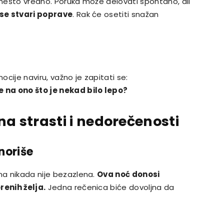
a nešto vredno. Poruka može delovati spontano, ali
 se stvari poprave
. Rak će osetiti snažan
cije naviru, važno je zapitati se:
e na ono što je nekad bilo lepo?
a strasti i nedorečenosti
noriše
ona nikada nije bezazlena.
Ova noć donosi
renih želja.
Jedna rečenica biće dovoljna da