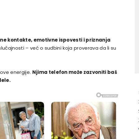
ne kontakte, emotivne ispovesti i priznanja
slučajnosti – već o sudbini koja proverava da li su
ove energije.
Njima telefon može zazvoniti baš
lele.