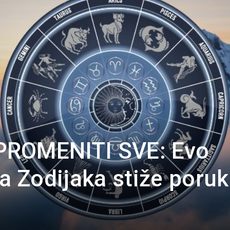
Portal
PROMENITI SVE: Evo
 Zodijaka stiže poruk