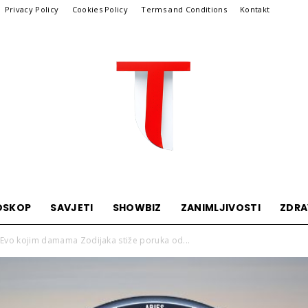
Privacy Policy
Cookies Policy
Terms and Conditions
Kontakt
OSKOP
SAVJETI
SHOWBIZ
ZANIMLJIVOSTI
ZDRA
Telegraf
Evo kojim damama Zodijaka stiže poruka od...