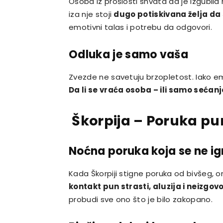
Osoba iz prošlosti shvata da je izgubil
iza nje stoji
dugo potiskivana želja da
emotivni talas i potrebu da odgovori.
Odluka je samo vaša
Zvezde ne savetuju brzopletost. Iako emo
Da li se vraća osoba – ili samo sećanj
Škorpija – Poruka pun
Noćna poruka koja se ne ig
Kada Škorpiji stigne poruka od bivšeg, 
kontakt pun strasti, aluzija i neizgovo
probudi sve ono što je bilo zakopano.