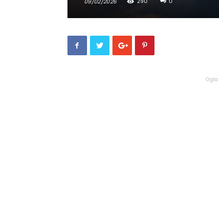
290
0
09/02/2026
Ogla