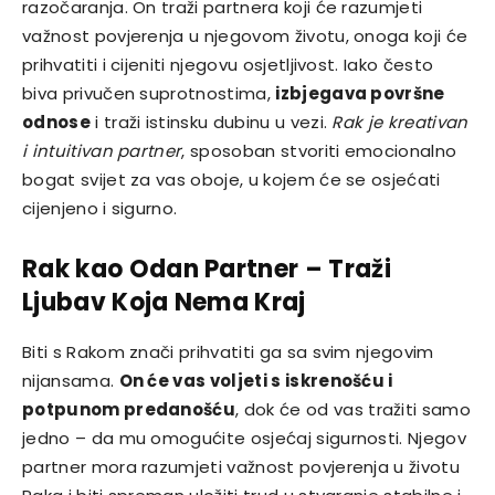
razočaranja. On traži partnera koji će razumjeti
važnost povjerenja u njegovom životu, onoga koji će
prihvatiti i cijeniti njegovu osjetljivost. Iako često
biva privučen suprotnostima,
izbjegava površne
odnose
i traži istinsku dubinu u vezi.
Rak je kreativan
i intuitivan partner
, sposoban stvoriti emocionalno
bogat svijet za vas oboje, u kojem će se osjećati
cijenjeno i sigurno.
Rak kao Odan Partner – Traži
Ljubav Koja Nema Kraj
Biti s Rakom znači prihvatiti ga sa svim njegovim
nijansama.
On će vas voljeti s iskrenošću i
potpunom predanošću
, dok će od vas tražiti samo
jedno – da mu omogućite osjećaj sigurnosti. Njegov
partner mora razumjeti važnost povjerenja u životu