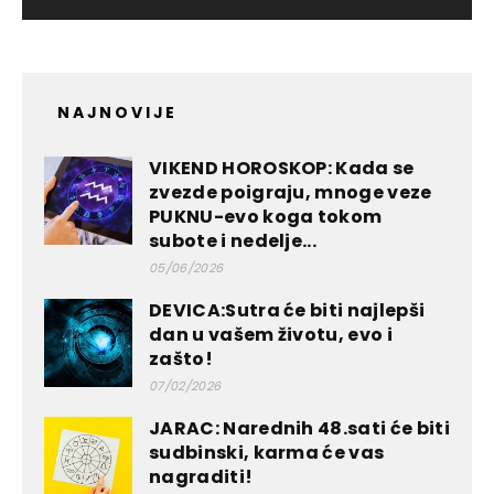
NAJNOVIJE
VIKEND HOROSKOP: Kada se
zvezde poigraju, mnoge veze
PUKNU-evo koga tokom
subote i nedelje...
05/06/2026
DEVICA:Sutra će biti najlepši
dan u vašem životu, evo i
zašto!
07/02/2026
JARAC: Narednih 48.sati će biti
sudbinski, karma će vas
nagraditi!