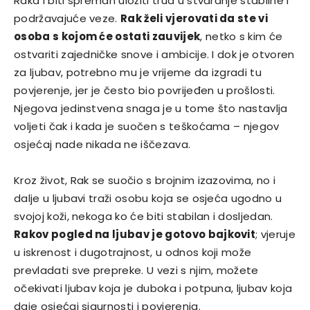
Raka i biti spreman uložiti trud u stvaranje stabilne i
podržavajuće veze.
Rak želi vjerovati da ste vi
osoba s kojom će ostati zauvijek
, netko s kim će
ostvariti zajedničke snove i ambicije. I dok je otvoren
za ljubav, potrebno mu je vrijeme da izgradi tu
povjerenje, jer je često bio povrijeđen u prošlosti.
Njegova jedinstvena snaga je u tome što nastavlja
voljeti čak i kada je suočen s teškoćama – njegov
osjećaj nade nikada ne iščezava.
Kroz život, Rak se suočio s brojnim izazovima, no i
dalje u ljubavi traži osobu koja se osjeća ugodno u
svojoj koži, nekoga ko će biti stabilan i dosljedan.
Rakov pogled na ljubav je gotovo bajkovit
; vjeruje
u iskrenost i dugotrajnost, u odnos koji može
prevladati sve prepreke. U vezi s njim, možete
očekivati ljubav koja je duboka i potpuna, ljubav koja
daje osjećaj sigurnosti i povjerenja.