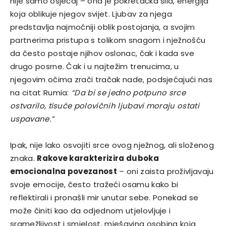
nije samo osjećaj – ona je pokretačka sila, energija
koja oblikuje njegov svijet. Ljubav za njega
predstavlja najmoćniji oblik postojanja, a svojim
partnerima pristupa s tolikom snagom i nježnošću
da često postaje njihov oslonac, čak i kada sve
drugo posrne. Čak i u najtežim trenucima, u
njegovim očima zrači tračak nade, podsjećajući nas
na citat Rumia:
“Da bi se jedno potpuno srce
ostvarilo, tisuće polovičnih ljubavi moraju ostati
uspavane.”
Ipak, nije lako osvojiti srce ovog nježnog, ali složenog
znaka.
Rakove karakterizira duboka
emocionalna povezanost
– oni zaista proživljavaju
svoje emocije, često tražeći osamu kako bi
reflektirali i pronašli mir unutar sebe. Ponekad se
može činiti kao da odjednom utjelovljuje i
sramežljivost i smjelost, mješavina osobina koja