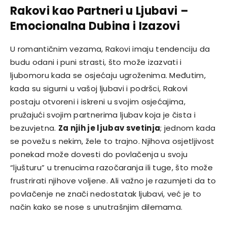
Rakovi kao Partneri u Ljubavi –
Emocionalna Dubina i Izazovi
U romantičnim vezama, Rakovi imaju tendenciju da
budu odani i puni strasti, što može izazvati i
ljubomoru kada se osjećaju ugroženima. Međutim,
kada su sigurni u vašoj ljubavi i podršci, Rakovi
postaju otvoreni i iskreni u svojim osjećajima,
pružajući svojim partnerima ljubav koja je čista i
bezuvjetna.
Za njih je ljubav svetinja
; jednom kada
se povežu s nekim, žele to trajno. Njihova osjetljivost
ponekad može dovesti do povlačenja u svoju
“ljušturu” u trenucima razočaranja ili tuge, što može
frustrirati njihove voljene. Ali važno je razumjeti da to
povlačenje ne znači nedostatak ljubavi, već je to
način kako se nose s unutrašnjim dilemama.