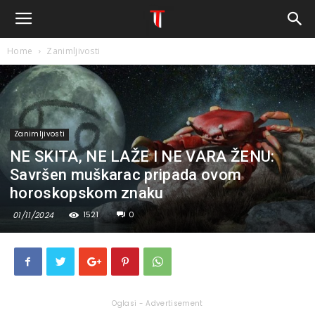
Home
Zanimljivosti
Zanimljivosti
NE SKITA, NE LAŽE I NE VARA ŽENU:
Savršen muškarac pripada ovom
horoskopskom znaku
1521
0
01/11/2024
Oglasi - Advertisement