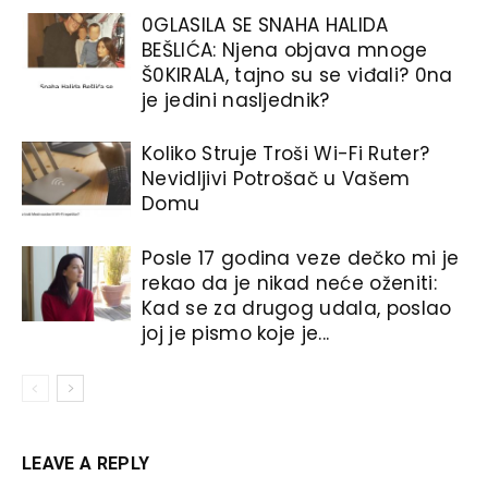
0GLASlLA SE SNAHA HALlDA
BEŠLlĆA: Njena objava mnoge
Š0KIRALA, tajno su se viđali? 0na
je jedini nasljednik?
Koliko Struje Troši Wi-Fi Ruter?
Nevidljivi Potrošač u Vašem
Domu
Posle 17 godina veze dečko mi je
rekao da je nikad neće oženiti:
Kad se za drugog udala, poslao
joj je pismo koje je...
LEAVE A REPLY