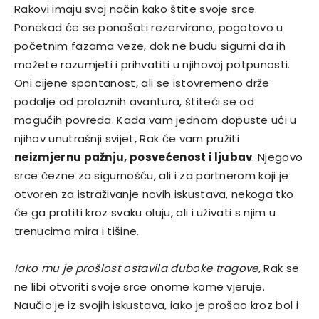
Rakovi imaju svoj način kako štite svoje srce.
Ponekad će se ponašati rezervirano, pogotovo u
početnim fazama veze, dok ne budu sigurni da ih
možete razumjeti i prihvatiti u njihovoj potpunosti.
Oni cijene spontanost, ali se istovremeno drže
podalje od prolaznih avantura, štiteći se od
mogućih povreda. Kada vam jednom dopuste ući u
njihov unutrašnji svijet, Rak će vam pružiti
neizmjernu pažnju, posvećenost i ljubav
. Njegovo
srce čezne za sigurnošću, ali i za partnerom koji je
otvoren za istraživanje novih iskustava, nekoga tko
će ga pratiti kroz svaku oluju, ali i uživati s njim u
trenucima mira i tišine.
Iako mu je prošlost ostavila duboke tragove
, Rak se
ne libi otvoriti svoje srce onome kome vjeruje.
Naučio je iz svojih iskustava, iako je prošao kroz bol i