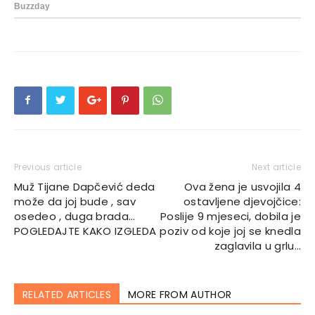
Previous article
Next article
Muž Tijane Dapčević deda
Ova žena je usvojila 4
može da joj bude , sav
ostavljene djevojčice:
osedeo , duga brada…
Poslije 9 mjeseci, dobila je
POGLEDAJTE KAKO IZGLEDA
poziv od koje joj se knedla
zaglavila u grlu…
RELATED ARTICLES
MORE FROM AUTHOR