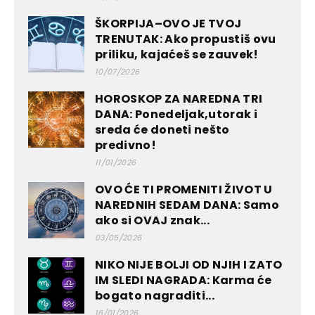
ŠKORPIJA–OVO JE TVOJ
TRENUTAK: Ako propustiš ovu
priliku, kajaćeš se zauvek!
10/07/2026
HOROSKOP ZA NAREDNA TRI
DANA: Ponedeljak,utorak i
sreda će doneti nešto
predivno!
11/01/2026
OVO ĆE TI PROMENITI ŽIVOT U
NAREDNIH SEDAM DANA: Samo
ako si OVAJ znak...
03/05/2026
NIKO NIJE BOLJI OD NJIH I ZATO
IM SLEDI NAGRADA: Karma će
bogato nagraditi...
16/01/2026