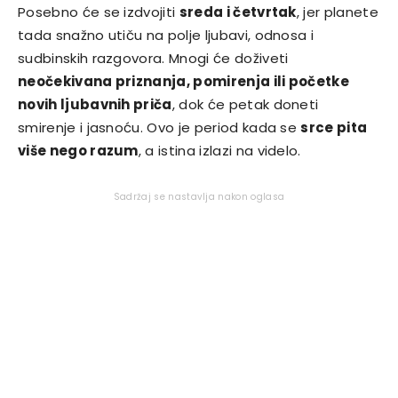
Posebno će se izdvojiti
sreda i četvrtak
, jer planete
tada snažno utiču na polje ljubavi, odnosa i
sudbinskih razgovora. Mnogi će doživeti
neočekivana priznanja, pomirenja ili početke
novih ljubavnih priča
, dok će petak doneti
smirenje i jasnoću. Ovo je period kada se
srce pita
više nego razum
, a istina izlazi na videlo.
Sadržaj se nastavlja nakon oglasa