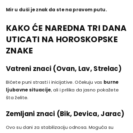
Mir u duši je znak da ste na pravom putu.
KAKO ĆE NAREDNA TRI DANA
UTICATI NA HOROSKOPSKE
ZNAKE
Vatreni znaci (Ovan, Lav, Strelac)
Bićete puni strasti i inicijative. Očekuju vas
burne
ljubavne situacije
, ali i prilika da jasno pokažete
šta želite.
Zemljani znaci (Bik, Devica, Jarac)
Ovo su dani za stabilizaciju odnosa. Moguća su