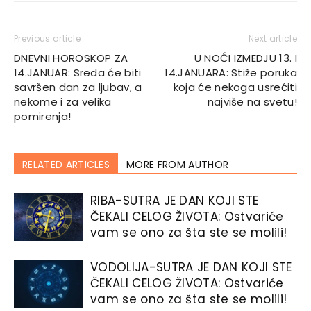
Previous article
Next article
DNEVNI HOROSKOP ZA
U NOĆI IZMEDJU 13. I
14.JANUAR: Sreda će biti
14.JANUARA: Stiže poruka
savršen dan za ljubav, a
koja će nekoga usrećiti
nekome i za velika
najviše na svetu!
pomirenja!
RELATED ARTICLES
MORE FROM AUTHOR
RIBA-SUTRA JE DAN KOJI STE
ČEKALI CELOG ŽIVOTA: Ostvariće
vam se ono za šta ste se molili!
VODOLIJA-SUTRA JE DAN KOJI STE
ČEKALI CELOG ŽIVOTA: Ostvariće
vam se ono za šta ste se molili!