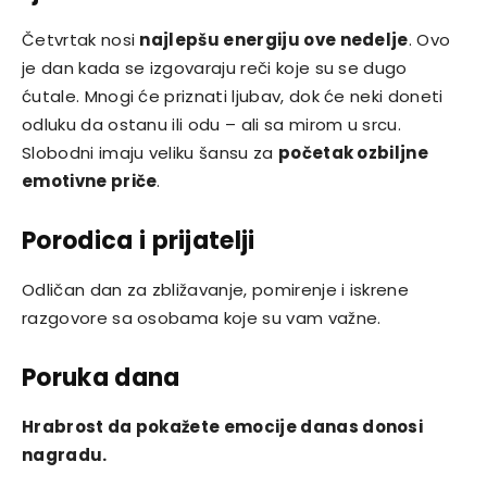
Četvrtak nosi
najlepšu energiju ove nedelje
. Ovo
je dan kada se izgovaraju reči koje su se dugo
ćutale. Mnogi će priznati ljubav, dok će neki doneti
odluku da ostanu ili odu – ali sa mirom u srcu.
Slobodni imaju veliku šansu za
početak ozbiljne
emotivne priče
.
Porodica i prijatelji
Odličan dan za zbližavanje, pomirenje i iskrene
razgovore sa osobama koje su vam važne.
Poruka dana
Hrabrost da pokažete emocije danas donosi
nagradu.