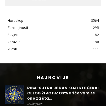
Horoskop
3564
Zanimljivosti
295
Savjeti
182
Zdravlje
180
Vijesti
111
NAJNOVIJE
RIBA-SUTRA JE DAN KOJI STE ČEKALI
CELOG ŽIVOTA: Ostvariće vam se
ono za šta...
05/08/2026