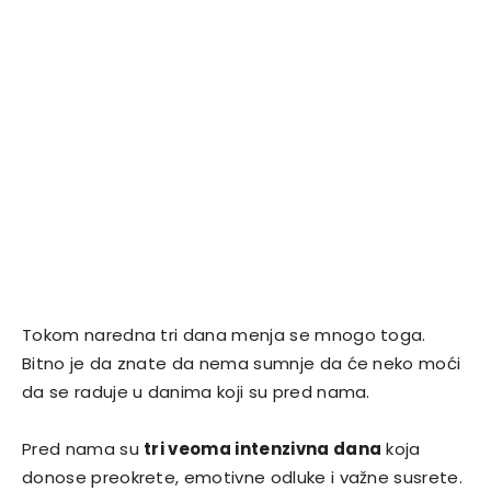
Tokom naredna tri dana menja se mnogo toga.
Bitno je da znate da nema sumnje da će neko moći
da se raduje u danima koji su pred nama.
Pred nama su
tri veoma intenzivna dana
koja
donose preokrete, emotivne odluke i važne susrete.