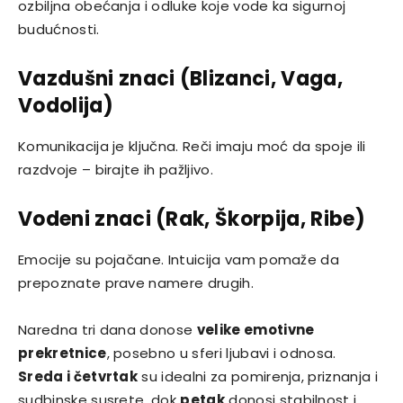
ozbiljna obećanja i odluke koje vode ka sigurnoj
budućnosti.
Vazdušni znaci (Blizanci, Vaga,
Vodolija)
Komunikacija je ključna. Reči imaju moć da spoje ili
razdvoje – birajte ih pažljivo.
Vodeni znaci (Rak, Škorpija, Ribe)
Emocije su pojačane. Intuicija vam pomaže da
prepoznate prave namere drugih.
Naredna tri dana donose
velike emotivne
prekretnice
, posebno u sferi ljubavi i odnosa.
Sreda i četvrtak
su idealni za pomirenja, priznanja i
sudbinske susrete, dok
petak
donosi stabilnost i