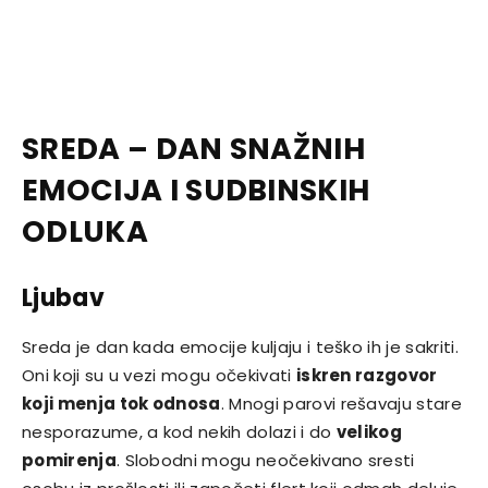
SREDA – DAN SNAŽNIH
EMOCIJA I SUDBINSKIH
ODLUKA
Ljubav
Sreda je dan kada emocije kuljaju i teško ih je sakriti.
Oni koji su u vezi mogu očekivati
iskren razgovor
koji menja tok odnosa
. Mnogi parovi rešavaju stare
nesporazume, a kod nekih dolazi i do
velikog
pomirenja
. Slobodni mogu neočekivano sresti