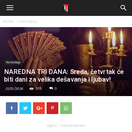
Home
Horoskop
Horoskop
NAREDNA TRI DANA: Sreda, četvrtak će
biti dani za velika dešavanja i ljubav!
305
0
13/01/2026
Oglasi - Advertisement