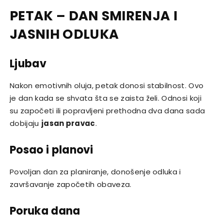
PETAK – DAN SMIRENJA I
JASNIH ODLUKA
Ljubav
Nakon emotivnih oluja, petak donosi stabilnost. Ovo
je dan kada se shvata šta se zaista želi. Odnosi koji
su započeti ili popravljeni prethodna dva dana sada
dobijaju
jasan pravac
.
Posao i planovi
Povoljan dan za planiranje, donošenje odluka i
završavanje započetih obaveza.
Poruka dana