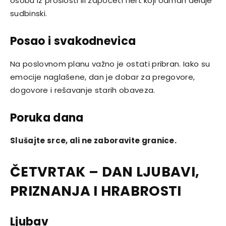
osobu iz prošlosti ili započeti flert koji odmah deluje
sudbinski.
Posao i svakodnevica
Na poslovnom planu važno je ostati pribran. Iako su
emocije naglašene, dan je dobar za pregovore,
dogovore i rešavanje starih obaveza.
Poruka dana
Slušajte srce, ali ne zaboravite granice.
ČETVRTAK – DAN LJUBAVI,
PRIZNANJA I HRABROSTI
Ljubav