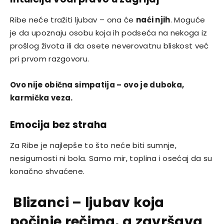
Ribe neće tražiti ljubav – ona će
naći njih
. Moguće
je da upoznaju osobu koja ih podseća na nekoga iz
prošlog života ili da osete neverovatnu bliskost već
pri prvom razgovoru.
Ovo nije obična simpatija – ovo je duboka,
karmička veza.
Emocija bez straha
Za Ribe je najlepše to što neće biti sumnje,
nesigurnosti ni bola. Samo mir, toplina i osećaj da su
konačno shvaćene.
Blizanci – ljubav koja
počinje rečima, a završava