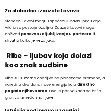
Za slobodne i zauzete Lavove
Slobodni Lavovi mogu započeti ljubavnu priču koja
vrlo brzo postaje ozbiljna. Zauzeti Lavovi mogu
doživeti
ponovno zaljubljivanje u partnera
ili
shvatiti koliko je veza jaka.
Ribe – ljubav koja dolazi
kao znak sudbine
Ribe su izuzetno osetljive na planetarne promene, a
naredna dva dana nose energiju koja
direktno
pogađa njihovo srce
. Ovo je period kada se briše
granica između sna i jave.
Intuicija vodi pravo u zagrljaj