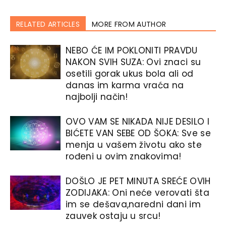
RELATED ARTICLES
MORE FROM AUTHOR
NEBO ĆE IM POKLONITI PRAVDU
NAKON SVIH SUZA: Ovi znaci su
osetili gorak ukus bola ali od
danas im karma vraća na
najbolji način!
OVO VAM SE NIKADA NIJE DESILO I
BIĆETE VAN SEBE OD ŠOKA: Sve se
menja u vašem životu ako ste
rođeni u ovim znakovima!
DOŠLO JE PET MINUTA SREĆE OVIH
ZODIJAKA: Oni neće verovati šta
im se dešava,naredni dani im
zauvek ostaju u srcu!