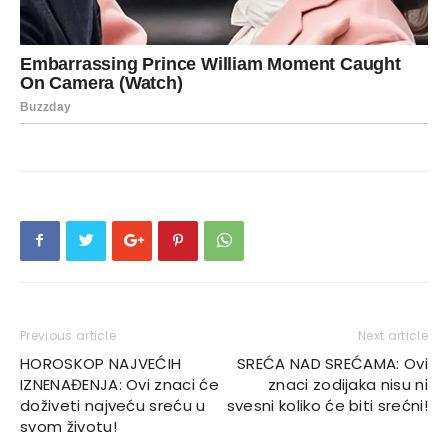
Previous article
Next article
HOROSKOP NAJVEĆIH
SREĆA NAD SREĆAMA: Ovi
IZNENAĐENJA: Ovi znaci će
znaci zodijaka nisu ni
doživeti najveću sreću u
svesni koliko će biti srećni!
svom životu!