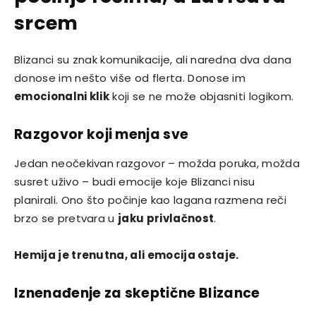
srcem
Blizanci su znak komunikacije, ali naredna dva dana
donose im nešto više od flerta. Donose im
emocionalni klik
koji se ne može objasniti logikom.
Razgovor koji menja sve
Jedan neočekivan razgovor – možda poruka, možda
susret uživo – budi emocije koje Blizanci nisu
planirali. Ono što počinje kao lagana razmena reči
brzo se pretvara u
jaku privlačnost
.
Hemija je trenutna, ali emocija ostaje.
Iznenađenje za skeptične Blizance