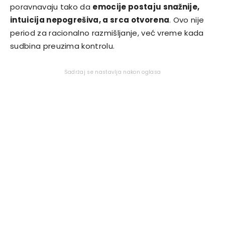
poravnavaju tako da
emocije postaju snažnije,
intuicija nepogrešiva, a srca otvorena
. Ovo nije
period za racionalno razmišljanje, već vreme kada
sudbina preuzima kontrolu.
Sadržaj se nastavlja nakon oglasa