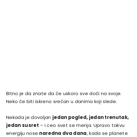
Bitno je da znate da će uskoro sve doći na svoje.
Neko će biti iskreno srećan u danima koji slede.
Nekada je dovoljan
jedan pogled, jedan trenutak,
jedan susret
– i ceo svet se menja. Upravo takvu
energiju nose
naredna dva dana
, kada se planete