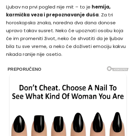
Ljubav na prvi pogled nije mit – to je
hemija,
karmička veza i prepoznavanje duša
. Za tri
horoskopska znaka, naredna dva dana donose
upravo takav susret. Neko će upoznati osobu koja
će im promeniti život, neko će shvatiti da je ljubav
bila tu sve vreme, a neko će doživeti emociju kakvu
nikada ranije nije osetio.