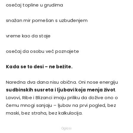
osećaj topline u grudima
snažan mir pomešan s uzbuđenjem
vreme kao da staje
osećaj da osobu već poznajete
Kada se to desi – ne bežite.
Naredna dva dana nisu obična. Oni nose energiju
sudbinskih susreta i ljubavi koja menja život
.
Lavovi, Ribe i Blizanci imaju priliku da dožive ono o
čemu mnogi sanjaju – ljubav na prvi pogled, bez
maski, bez straha, bez kalkulacija.
Oglasi