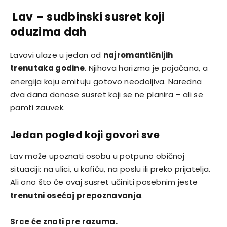
Lav – sudbinski susret koji
oduzima dah
Lavovi ulaze u jedan od
najromantičnijih
trenutaka godine
. Njihova harizma je pojačana, a
energija koju emituju gotovo neodoljiva. Naredna
dva dana donose susret koji se ne planira – ali se
pamti zauvek.
Jedan pogled koji govori sve
Lav može upoznati osobu u potpuno običnoj
situaciji: na ulici, u kafiću, na poslu ili preko prijatelja.
Ali ono što će ovaj susret učiniti posebnim jeste
trenutni osećaj prepoznavanja
.
Srce će znati pre razuma.