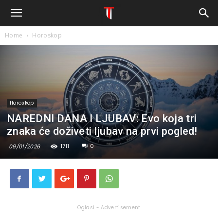
Home
Horoskop
Horoskop
NAREDNI DANA I LJUBAV: Evo koja tri
znaka će doživeti ljubav na prvi pogled!
1711
0
09/01/2026
Oglasi - Advertisement