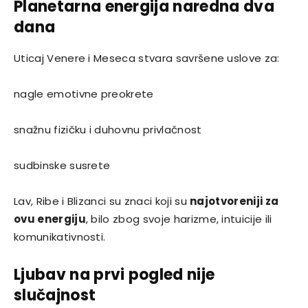
Planetarna energija naredna dva
dana
Uticaj Venere i Meseca stvara savršene uslove za:
nagle emotivne preokrete
snažnu fizičku i duhovnu privlačnost
sudbinske susrete
Lav, Ribe i Blizanci su znaci koji su
najotvoreniji za
ovu energiju
, bilo zbog svoje harizme, intuicije ili
komunikativnosti.
Ljubav na prvi pogled nije
slučajnost