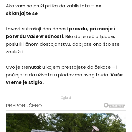
Ako vam se pruži prilika da zablistate –
ne
sklanjajte se
.
Lavovi, sutrašnji dan donosi
pravdu, priznanje i
potvrdu vaše vrednosti
. Bilo da je reč o ljubavi,
poslu ili ličnom dostojanstvu, dobijate ono što ste
zaslužili.
Ovo je trenutak u kojem prestajete da čekate – i
počinjete da uživate u plodovima svog truda.
Vaše
vreme je stiglo.
Oglasi