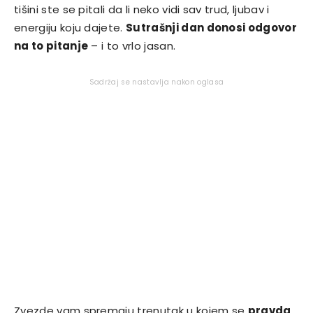
tišini ste se pitali da li neko vidi sav trud, ljubav i
energiju koju dajete.
Sutrašnji dan donosi odgovor
na to pitanje
– i to vrlo jasan.
Sadržaj se nastavlja nakon oglasa
Zvezde vam spremaju trenutak u kojem se
pravda