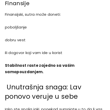
Finansije
Finansijski, sutra može doneti:
poboljšanje
dobru vest
ili dogovor koji vam ide u korist
Stabilnost raste zajedno sa vašim
samopouzdanjem.
Unutrašnja snaga: Lav
ponovo veruje u sebe
Iako ste spolja jaki, ponekad sumnjate u to da li vas