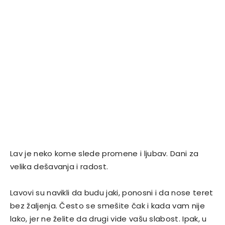
Lav je neko kome slede promene i ljubav. Dani za
velika dešavanja i radost.
Lavovi su navikli da budu jaki, ponosni i da nose teret
bez žaljenja. Često se smešite čak i kada vam nije
lako, jer ne želite da drugi vide vašu slabost. Ipak, u