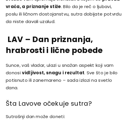
vraća, a priznanje stiže
. Bilo da je reč o ljubavi,
poslu ili ličnom dostojanstvu, sutra dobijate potvrdu
da niste davali uzalud.
LAV – Dan priznanja,
hrabrosti i lične pobede
Sunce, vaš vladar, ulazi u snažan aspekt koji vam
donosi
vidljivost, snagu i rezultat
. Sve što je bilo
potisnuto ili zanemareno – sada izlazi na svetlo
dana.
Šta Lavove očekuje sutra?
Sutrašnji dan može doneti: