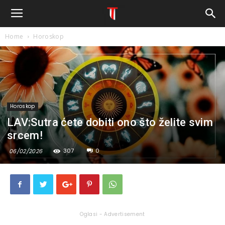
Home
Horoskop
Horoskop
LAV:Sutra ćete dobiti ono što želite svim
srcem!
307
0
06/02/2026
Oglasi - Advertisement