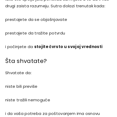
drugi zaista razumeju. Sutra dolazi trenutak kada:
prestajete da se objašnjavate
prestajete da tražite potvrdu
i počinjete da
stojite čvrsto u svojoj vrednosti
Šta shvatate?
Shvatate da:
niste bili previše
niste tražili nemoguće
i da vaša potreba za poštovanjem ima osnovu