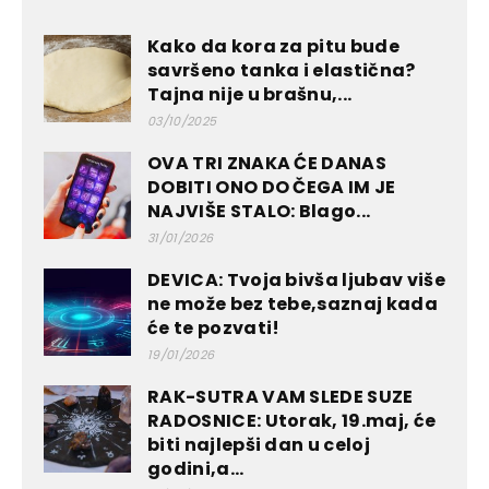
Kako da kora za pitu bude
savršeno tanka i elastična?
Tajna nije u brašnu,...
03/10/2025
OVA TRI ZNAKA ĆE DANAS
DOBITI ONO DO ČEGA IM JE
NAJVIŠE STALO: Blago...
31/01/2026
DEVICA: Tvoja bivša ljubav više
ne može bez tebe,saznaj kada
će te pozvati!
19/01/2026
RAK-SUTRA VAM SLEDE SUZE
RADOSNICE: Utorak, 19.maj, će
biti najlepši dan u celoj
godini,a...