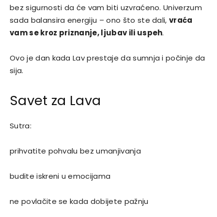
bez sigurnosti da će vam biti uzvraćeno. Univerzum
sada balansira energiju – ono što ste dali,
vraća
vam se kroz priznanje, ljubav ili uspeh
.
Ovo je dan kada Lav prestaje da sumnja i počinje da
sija.
Savet za Lava
Sutra:
prihvatite pohvalu bez umanjivanja
budite iskreni u emocijama
ne povlačite se kada dobijete pažnju