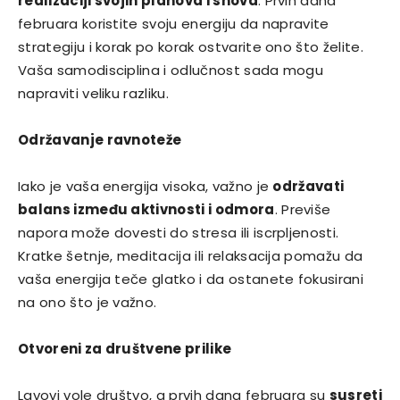
realizaciji svojih planova i snova
. Prvih dana
februara koristite svoju energiju da napravite
strategiju i korak po korak ostvarite ono što želite.
Vaša samodisciplina i odlučnost sada mogu
napraviti veliku razliku.
Održavanje ravnoteže
Iako je vaša energija visoka, važno je
održavati
balans između aktivnosti i odmora
. Previše
napora može dovesti do stresa ili iscrpljenosti.
Kratke šetnje, meditacija ili relaksacija pomažu da
vaša energija teče glatko i da ostanete fokusirani
na ono što je važno.
Otvoreni za društvene prilike
Lavovi vole društvo, a prvih dana februara su
susreti