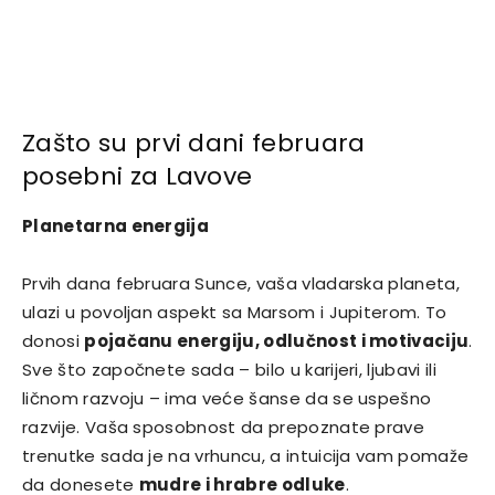
Zašto su prvi dani februara
posebni za Lavove
Planetarna energija
Prvih dana februara Sunce, vaša vladarska planeta,
ulazi u povoljan aspekt sa Marsom i Jupiterom. To
donosi
pojačanu energiju, odlučnost i motivaciju
.
Sve što započnete sada – bilo u karijeri, ljubavi ili
ličnom razvoju – ima veće šanse da se uspešno
razvije. Vaša sposobnost da prepoznate prave
trenutke sada je na vrhuncu, a intuicija vam pomaže
da donesete
mudre i hrabre odluke
.