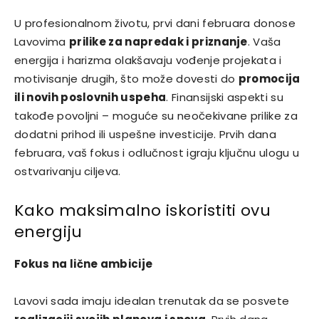
U profesionalnom životu, prvi dani februara donose
Lavovima
prilike za napredak i priznanje
. Vaša
energija i harizma olakšavaju vođenje projekata i
motivisanje drugih, što može dovesti do
promocija
ili novih poslovnih uspeha
. Finansijski aspekti su
takođe povoljni – moguće su neočekivane prilike za
dodatni prihod ili uspešne investicije. Prvih dana
februara, vaš fokus i odlučnost igraju ključnu ulogu u
ostvarivanju ciljeva.
Kako maksimalno iskoristiti ovu
energiju
Fokus na lične ambicije
Lavovi sada imaju idealan trenutak da se posvete