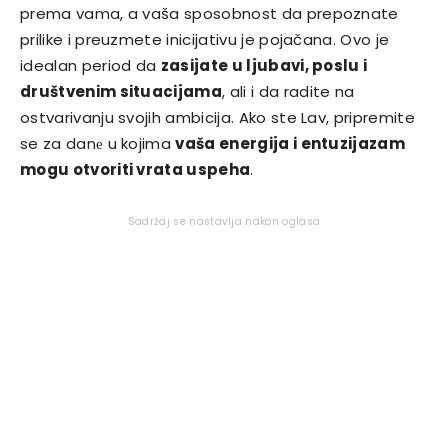
prema vama, a vaša sposobnost da prepoznate
prilike i preuzmete inicijativu je pojačana. Ovo je
idealan period da
zasijate u ljubavi, poslu i
društvenim situacijama
, ali i da radite na
ostvarivanju svojih ambicija. Ako ste Lav, pripremite
se za danе u kojima
vaša energija i entuzijazam
mogu otvoriti vrata uspeha
.
Sadržaj se nastavlja nakon oglasa