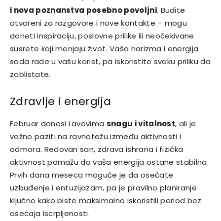
i nova poznanstva posebno povoljni
. Budite
otvoreni za razgovore i nove kontakte – mogu
doneti inspiraciju, poslovne prilike ili neočekivane
susrete koji menjaju život. Vaša harizma i energija
sada rade u vašu korist, pa iskoristite svaku priliku da
zablistate.
Zdravlje i energija
Februar donosi Lavovima
snagu i vitalnost
, ali je
važno paziti na ravnotežu između aktivnosti i
odmora. Redovan san, zdrava ishrana i fizička
aktivnost pomažu da vaša energija ostane stabilna.
Prvih dana meseca moguće je da osećate
uzbuđenje i entuzijazam, pa je pravilno planiranje
ključno kako biste maksimalno iskoristili period bez
osećaja iscrpljenosti.