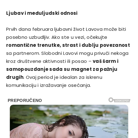
Ljubav i međuljudski odnosi
Prvih dana februara ljubavni život Lavova može biti
posebno uzbudljiv. Ako ste u vezi, očekujte
romantične trenutke, strast i dublju povezanost
sa partnerom. Slobodni Lavovi mogu privući nekoga
kroz društvene aktivnosti ili posao –
vaš šarm i
samopouzdanje sada su magnet za pažnju
drugih
. Ovaj period je idealan za iskrenu
komunikaciju i izražavanje osećanja.