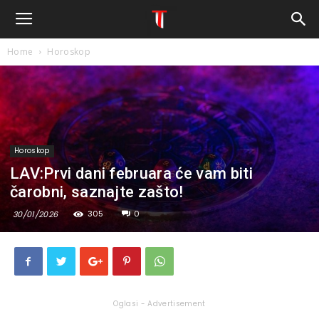
Home
Horoskop
Horoskop
LAV:Prvi dani februara će vam biti
čarobni, saznajte zašto!
305
0
30/01/2026
Oglasi - Advertisement