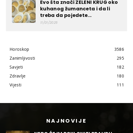
Evo šta znači ZELENI KRUG oko
kuhanog žumanceta i da li
treba da pojedete...
11/01/2025
Horoskop
3586
Zanimljivosti
295
Savjeti
182
Zdravlje
180
Vijesti
111
NAJNOVIJE