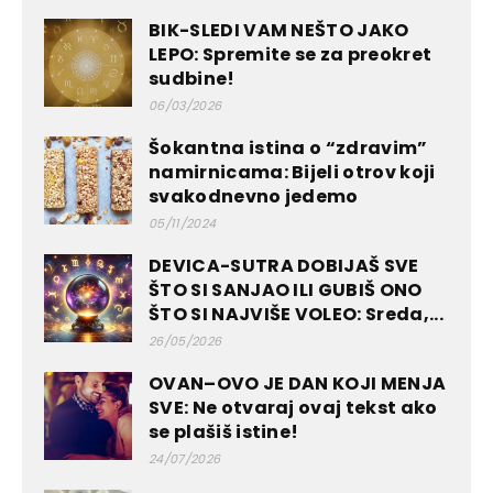
BIK-SLEDI VAM NEŠTO JAKO
LEPO: Spremite se za preokret
sudbine!
06/03/2026
Šokantna istina o “zdravim”
namirnicama: Bijeli otrov koji
svakodnevno jedemo
05/11/2024
DEVICA-SUTRA DOBIJAŠ SVE
ŠTO SI SANJAO ILI GUBIŠ ONO
ŠTO SI NAJVIŠE VOLEO: Sreda,...
26/05/2026
OVAN–OVO JE DAN KOJI MENJA
SVE: Ne otvaraj ovaj tekst ako
se plašiš istine!
24/07/2026