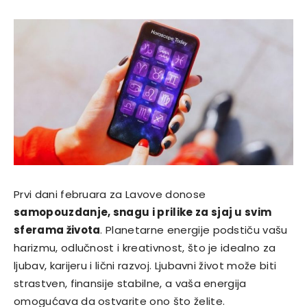
Prvi dani februara za Lavove donose
samopouzdanje, snagu i prilike za sjaj u svim
sferama života
. Planetarne energije podstiču vašu
harizmu, odlučnost i kreativnost, što je idealno za
ljubav, karijeru i lični razvoj. Ljubavni život može biti
strastven, finansije stabilne, a vaša energija
omogućava da ostvarite ono što želite.