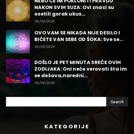
NEBO ĆE IM POKLONITI PRAVDU
NAKON SVIH SUZA: Ovi znaci su
osetili gorak ukus...
06/08/2026
OVO VAM SE NIKADA NIJE DESILO I
BIĆETE VAN SEBE OD ŠOKA: Sve se...
06/08/2026
DOŠLO JE PET MINUTA SREĆE OVIH
ZODIJAKA: Oni neće verovati šta im
se dešava,naredni...
06/08/2026
KATEGORIJE