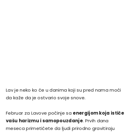
Lav je neko ko će u danima koji su pred nama moći
da kaže da je ostvario svoje snove.
Februar za Lavove počinje sa
energijom koja ističe
vašu harizmu i samopouzdanje
. Prvih dana
meseca primetićete da ljudi prirodno gravitiraju