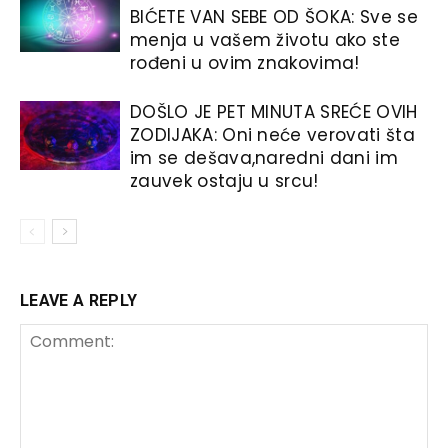
BIĆETE VAN SEBE OD ŠOKA: Sve se
menja u vašem životu ako ste
rođeni u ovim znakovima!
DOŠLO JE PET MINUTA SREĆE OVIH
ZODIJAKA: Oni neće verovati šta
im se dešava,naredni dani im
zauvek ostaju u srcu!
LEAVE A REPLY