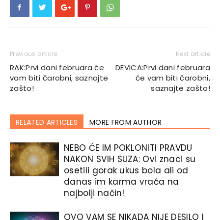
Previous article
Next article
RAK:Prvi dani februara će
DEVICA:Prvi dani februara
vam biti čarobni, saznajte
će vam biti čarobni,
zašto!
saznajte zašto!
RELATED ARTICLES
MORE FROM AUTHOR
NEBO ĆE IM POKLONITI PRAVDU
NAKON SVIH SUZA: Ovi znaci su
osetili gorak ukus bola ali od
danas im karma vraća na
najbolji način!
OVO VAM SE NIKADA NIJE DESILO I