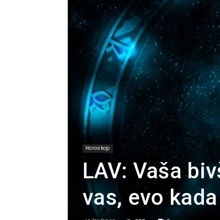
Horoskop
LAV: Vaša biv
vas, evo kada