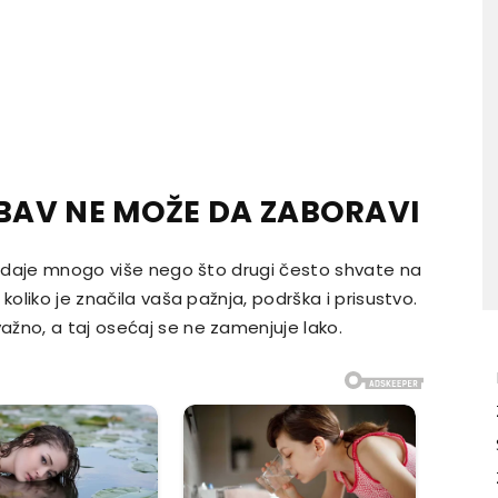
UBAV NE MOŽE DA ZABORAVI
at daje mnogo više nego što drugi često shvate na
koliko je značila vaša pažnja, podrška i prisustvo.
žno, a taj osećaj se ne zamenjuje lako.