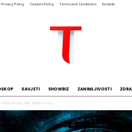
Privacy Policy
Cookies Policy
Terms and Conditions
Kontakt
OSKOP
SAVJETI
SHOWBIZ
ZANIMLJIVOSTI
ZDRA
Telegraf
misli na vas, evo kada će vas...