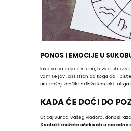
PONOS I EMOCIJE U SUKOB
Iako su emocije prisutne, bivša ljubav s
vam se javi, ali i strah od toga da li bist
unutrašnji konflikt odlaže kontakt, ali g
KADA ĆE DOĆI DO POZ
Uticaj Sunca, vašeg vladara, donosi razo
Kontakt možete očekivati u naredne d