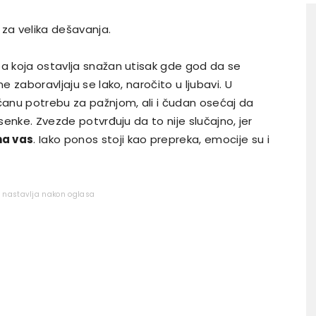
 za velika dešavanja.
oba koja ostavlja snažan utisak gde god da se
e zaboravljaju se lako, naročito u ljubavi. U
anu potrebu za pažnjom, ali i čudan osećaj da
 senke. Zvezde potvrđuju da to nije slučajno, jer
na vas
. Iako ponos stoji kao prepreka, emocije su i
e nastavlja nakon oglasa