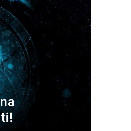
 na
ti!