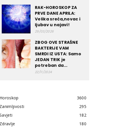
RAK-HOROSKOP ZA
PRVE DANE APRILA:
Velika sreća,novac i
ljubav u najavi!
29/03/2026
ZBOG OVE STRAŠNE
BAKTERIJE VAM
SMRDI IZ USTA: Samo
JEDAN TRIK je
potreban da...
22/11/2024
Horoskop
3600
Zanimljivosti
295
Savjeti
182
Zdravlje
180