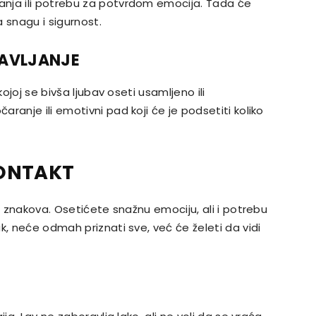
nja ili potrebu za potvrdom emocija. Tada će
a snagu i sigurnost.
JAVLJANJE
kojoj se bivša ljubav oseti usamljeno ili
ranje ili emotivni pad koji će je podsetiti koliko
KONTAKT
ih znakova. Osetićete snažnu emociju, ali i potrebu
k, neće odmah priznati sve, već će želeti da vidi
.