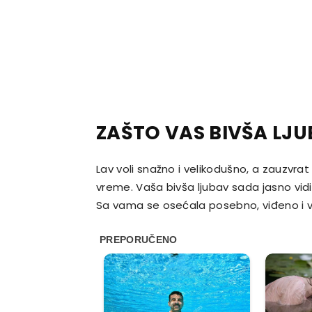
ZAŠTO VAS BIVŠA LJ
Lav voli snažno i velikodušno, a zauzvr
vreme. Vaša bivša ljubav sada jasno vidi 
Sa vama se osećala posebno, viđeno i va