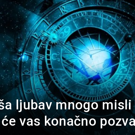
Portal
ša ljubav mnogo misli
 će vas konačno pozva