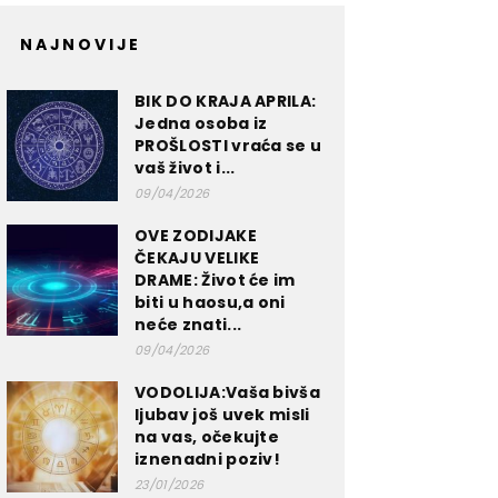
NAJNOVIJE
BIK DO KRAJA APRILA:
Jedna osoba iz
PROŠLOSTI vraća se u
vaš život i...
09/04/2026
OVE ZODIJAKE
ČEKAJU VELIKE
DRAME: Život će im
biti u haosu,a oni
neće znati...
09/04/2026
VODOLIJA:Vaša bivša
ljubav još uvek misli
na vas, očekujte
iznenadni poziv!
23/01/2026