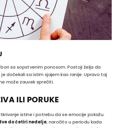
U
e bori sa sopstvenim ponosom. Postoji želja da
e je dočekali sa istim sjajem kao ranije. Upravo taj
a ne može zauvek sprečiti.
IVA ILI PORUKE
tkrivanje istine i potrebu da se emocije pokažu.
ve do četiri nedelje
, naročito u periodu kada