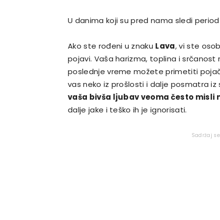
U danima koji su pred nama sledi period
Ako ste rođeni u znaku
Lava
, vi ste os
pojavi. Vaša harizma, toplina i srčanost n
poslednje vreme možete primetiti pojač
vas neko iz prošlosti i dalje posmatra iz
vaša bivša ljubav veoma često misli 
dalje jake i teško ih je ignorisati.
Sadržaj s