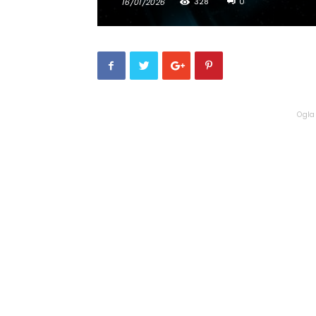
328
0
16/01/2026
Ogla