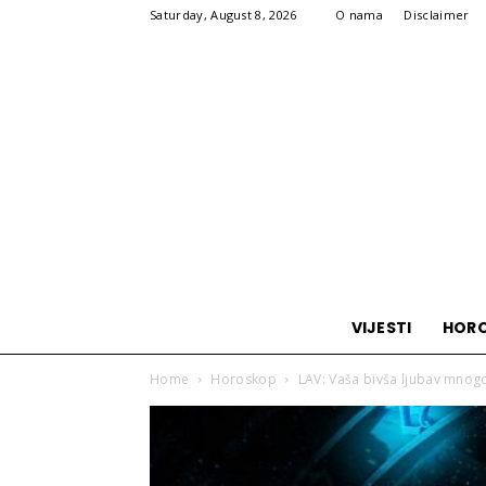
Saturday, August 8, 2026
O nama
Disclaimer
VIJESTI
HOR
Home
Horoskop
LAV: Vaša bivša ljubav mnogo 