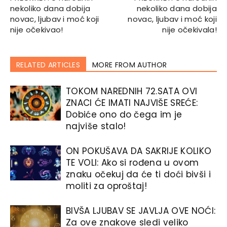
nekoliko dana dobija
nekoliko dana dobija
novac, ljubav i moć koji
novac, ljubav i moć koji
nije očekivao!
nije očekivala!
RELATED ARTICLES
MORE FROM AUTHOR
TOKOM NAREDNIH 72.SATA OVI
ZNACI ĆE IMATI NAJVIŠE SREĆE:
Dobiće ono do čega im je
najviše stalo!
ON POKUŠAVA DA SAKRIJE KOLIKO
TE VOLI: Ako si rođena u ovom
znaku očekuj da će ti doći bivši i
moliti za oproštaj!
BIVŠA LJUBAV SE JAVLJA OVE NOĆI:
Za ove znakove sledi veliko