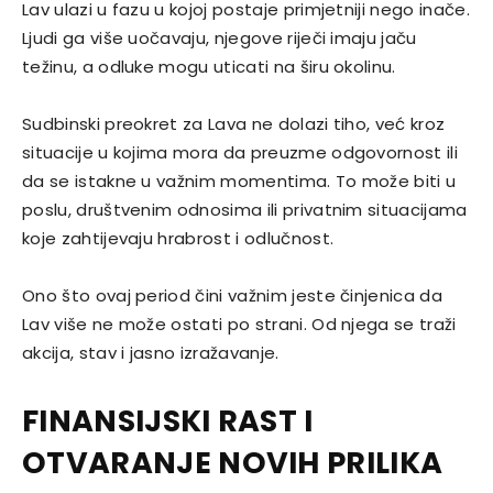
Lav ulazi u fazu u kojoj postaje primjetniji nego inače.
Ljudi ga više uočavaju, njegove riječi imaju jaču
težinu, a odluke mogu uticati na širu okolinu.
Sudbinski preokret za Lava ne dolazi tiho, već kroz
situacije u kojima mora da preuzme odgovornost ili
da se istakne u važnim momentima. To može biti u
poslu, društvenim odnosima ili privatnim situacijama
koje zahtijevaju hrabrost i odlučnost.
Ono što ovaj period čini važnim jeste činjenica da
Lav više ne može ostati po strani. Od njega se traži
akcija, stav i jasno izražavanje.
FINANSIJSKI RAST I
OTVARANJE NOVIH PRILIKA