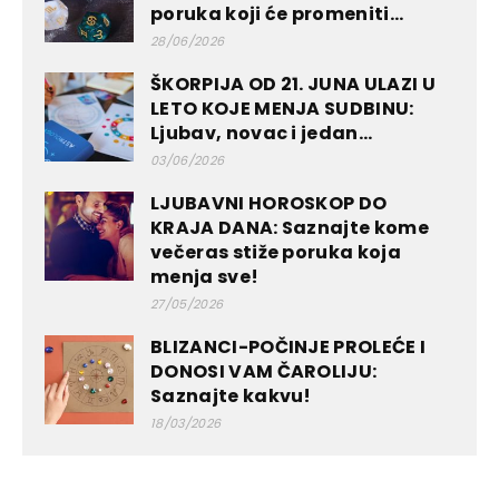
poruka koji će promeniti...
28/06/2026
ŠKORPIJA OD 21. JUNA ULAZI U
LETO KOJE MENJA SUDBINU:
Ljubav, novac i jedan...
03/06/2026
LJUBAVNI HOROSKOP DO
KRAJA DANA: Saznajte kome
večeras stiže poruka koja
menja sve!
27/05/2026
BLIZANCI-POČINJE PROLEĆE I
DONOSI VAM ČAROLIJU:
Saznajte kakvu!
18/03/2026