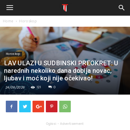
Home
Horoskop
Horoskop
LAV ULAZI U SUDBINSKI PREOKRET: U
narednih nekoliko dana dobija novac,
ljubav i moć koji nije očekivao!
121
0
24/06/2026
Oglasi - Advertisement