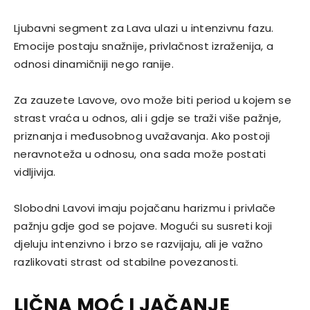
Ljubavni segment za Lava ulazi u intenzivnu fazu.
Emocije postaju snažnije, privlačnost izraženija, a
odnosi dinamičniji nego ranije.
Za zauzete Lavove, ovo može biti period u kojem se
strast vraća u odnos, ali i gdje se traži više pažnje,
priznanja i međusobnog uvažavanja. Ako postoji
neravnoteža u odnosu, ona sada može postati
vidljivija.
Slobodni Lavovi imaju pojačanu harizmu i privlače
pažnju gdje god se pojave. Mogući su susreti koji
djeluju intenzivno i brzo se razvijaju, ali je važno
razlikovati strast od stabilne povezanosti.
LIČNA MOĆ I JAČANJE