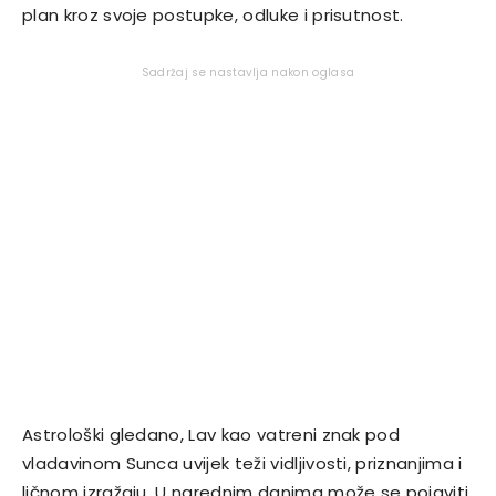
plan kroz svoje postupke, odluke i prisutnost.
Sadržaj se nastavlja nakon oglasa
Astrološki gledano, Lav kao vatreni znak pod
vladavinom Sunca uvijek teži vidljivosti, priznanjima i
ličnom izražaju. U narednim danima može se pojaviti