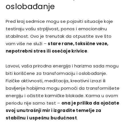
oslobađanje
Pred kraj sedmice mogu se pojaviti situacije koje
testiraju vašu strpljivost, ponos i emocionalnu
stabilnost. Ovo je trenutak da otpustite sve što
vam više ne služi –
stare rane, toksične veze,
nepotrebni stres ili osećaje krivice
.
Lavovi, vaša prirodna energija i harizma sada mogu
biti korišćene za transformaciju i oslobađanje.
Fizičke aktivnosti, meditacija, kreativni izrazi ili
bavljenje hobijima mogu pomoći da transformišete
energiju i očistite karmičke blokade. Karma u ovom
periodu nije samo test –
ona je prilika da ojačate
svoj unutrašnji mir i izgradite temelje za
stabilnu i uspešnu budućnost
.