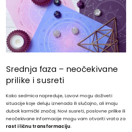
Srednja faza – neočekivane
prilike i susreti
Kako sedmica napreduje, Lavovi mogu doživeti
situacije koje deluju iznenada ili slučajno, ali imaju
dubok karmički značaj. Novi susreti, poslovne prilike ili
neočekivane informacije mogu vam otvoriti vrata za
rast i ličnu transformaciju
.