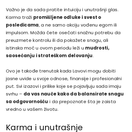
Važno je da sada pratite intuiciju i unutrašnji glas.
Karma traži
promišljene odluke i svest o
posledicama
, a ne samo akciju vođenu egom ili
impulsom. Možda ćete osećati snažnu potrebu da
preuzmete kontrolu ili da pokažete snagu, ali
istinska moć u ovom periodu leži u
mudrosti,
saosećanju i strateškom delovanju
.
Ovo je takođe trenutak kada Lavovi mogu dobiti
jasne uvide u svoje odnose, finansije i profesionalni
put. Svi izazovi i prilike koje se pojavljuju sada imaju
svrhu –
da vas nauče kako da balansirate snagu
sa odgovornošću
i da prepoznate šta je zaista
vredno u vašem životu.
Karma i unutrašnje