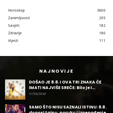
Horoskop
3600
Zanimljivosti
295
Savjeti
182
Zdravlje
180
Vijesti
111
NAJNOVIJE
DOŠAO JE 8.8. I OVA TRI ZNAKA ĆE
IMATI NAJVIŠE SREĆE: Bilo je i...
07/08/2026
SAMO ŠTO NISU SAZNALI ISTINU: 8.8.
donosi tajnu, poruku i iznenađenje