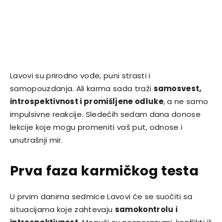
Lavovi su prirodno vođe, puni strasti i
samopouzdanja. Ali karma sada traži
samosvest,
introspektivnost i promišljene odluke
, a ne samo
impulsivne reakcije. Sledećih sedam dana donose
lekcije koje mogu promeniti vaš put, odnose i
unutrašnji mir.
Prva faza karmičkog testa
U prvim danima sedmice Lavovi će se suočiti sa
situacijama koje zahtevaju
samokontrolu i