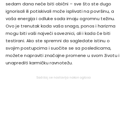
sedam dana neće biti obični – sve što ste dugo
ignorisali ili potiskivali može isplivati na površinu, a
vaša energija i odluke sada imaju ogromnu težinu.
Ovo je trenutak kada vaša snaga, ponos i harizma
mogu biti vaši najveći saveznici, ali i kada će biti
testirani. Ako ste spremni da sagledate istinu o
svojim postupcima i suočite se sa posledicama,
možete napraviti značajne promene u svom životu i
unaprediti karmičku ravnotežu.
Sadržaj se nastavlja nakon oglasa