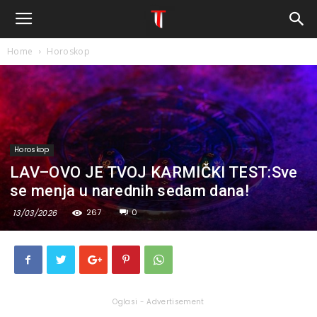
Home
Horoskop
Horoskop
LAV–OVO JE TVOJ KARMIČKI TEST:Sve
se menja u narednih sedam dana!
267
0
13/03/2026
Oglasi - Advertisement