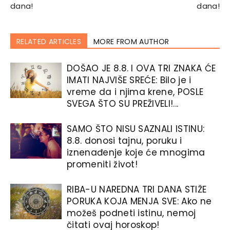
dana!
dana!
RELATED ARTICLES
MORE FROM AUTHOR
DOŠAO JE 8.8. I OVA TRI ZNAKA ĆE
IMATI NAJVIŠE SREĆE: Bilo je i
vreme da i njima krene, POSLE
SVEGA ŠTO SU PREŽIVELI!...
SAMO ŠTO NISU SAZNALI ISTINU:
8.8. donosi tajnu, poruku i
iznenađenje koje će mnogima
promeniti život!
RIBA-U NAREDNA TRI DANA STIŽE
PORUKA KOJA MENJA SVE: Ako ne
možeš podneti istinu, nemoj
čitati ovaj horoskop!