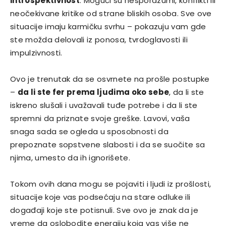
introspektivnost
. Mogući su nesporazumi, konflikti ili
neočekivane kritike od strane bliskih osoba. Sve ove
situacije imaju karmičku svrhu – pokazuju vam gde
ste možda delovali iz ponosa, tvrdoglavosti ili
impulzivnosti.
Ovo je trenutak da se osvrnete na prošle postupke
–
da li ste fer prema ljudima oko sebe
, da li ste
iskreno slušali i uvažavali tuđe potrebe i da li ste
spremni da priznate svoje greške. Lavovi, vaša
snaga sada se ogleda u sposobnosti da
prepoznate sopstvene slabosti i da se suočite sa
njima, umesto da ih ignorišete.
Tokom ovih dana mogu se pojaviti i ljudi iz prošlosti,
situacije koje vas podsećaju na stare odluke ili
događaji koje ste potisnuli. Sve ovo je znak da je
vreme da oslobodite energiju koja vas više ne