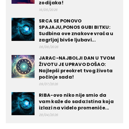
zodijaka!
16/05/2026
SRCA SE PONOVO
SPAJAJU,PONOS GUBI BITKU:
Sudbina ove znakove vraća u
zagrljaj bivše ljubavi...
06/06/2026
JARAC-NAJBOLJI DAN U TVOM
ŽIVOTU JE UPRAVO DOŠAO:
Najlepši preokret tvog života
počinje sada!
09/07/2026
RIBA-ovo niko nije smio da
vam kaže do sada:Istina koja
izlazi na videlo promeniće...
29/04/2026