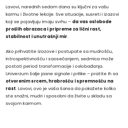
Lavovi, narednih sedam dana su ključni za vašu
karmu i životne lekcije. Sve situacije, susreti i izazovi
koji se pojavljuju imaju svrhu –
da vas oslobode
prošlih obrazaca i pripreme za lični rast,
stabilnost i unutrašnji mir
.
Ako prihvatite izazove i postupate sa mudrošću,
introspektivnošću i saosećanjem, sedmica može
postati period transformacije i oslobađanja.
Univerzum šalje jasne signale i prilike – pratite ih sa
otvorenim srcem, hrabrošću i spremnošću na
rast
. Lavovi, ovo je vaša šansa da pokažete koliko
ste snažni, mudri i sposobni da živite u skladu sa
svojom karmom.