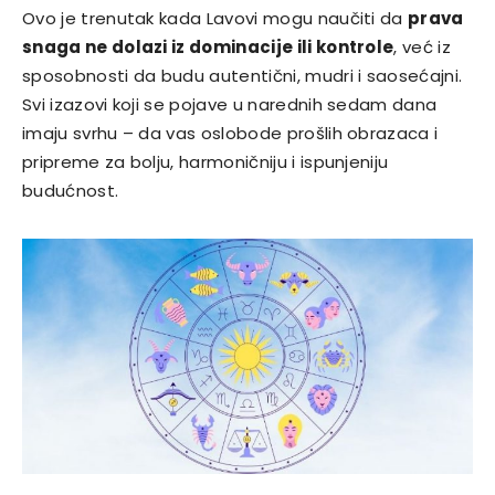
Ovo je trenutak kada Lavovi mogu naučiti da
prava
snaga ne dolazi iz dominacije ili kontrole
, već iz
sposobnosti da budu autentični, mudri i saosećajni.
Svi izazovi koji se pojave u narednih sedam dana
imaju svrhu – da vas oslobode prošlih obrazaca i
pripreme za bolju, harmoničniju i ispunjeniju
budućnost.