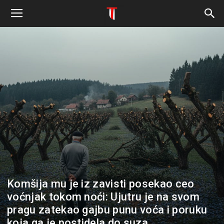
Komšija mu je iz zavisti posekao ceo
voćnjak tokom noći: Ujutru je na svom
pragu zatekao gajbu punu voća i poruku
koja ga je postidela do suza.