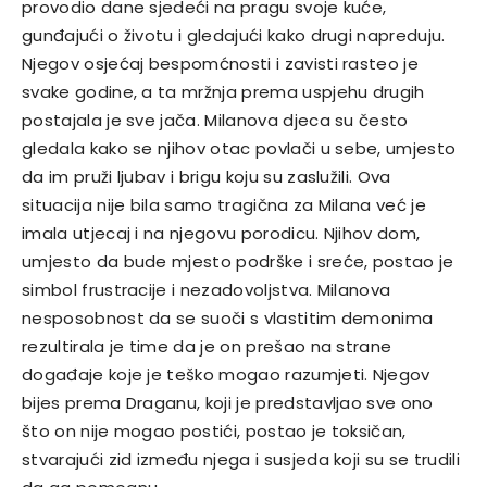
provodio dane sjedeći na pragu svoje kuće,
gunđajući o životu i gledajući kako drugi napreduju.
Njegov osjećaj bespomćnosti i zavisti rasteo je
svake godine, a ta mržnja prema uspjehu drugih
postajala je sve jača. Milanova djeca su često
gledala kako se njihov otac povlači u sebe, umjesto
da im pruži ljubav i brigu koju su zaslužili. Ova
situacija nije bila samo tragična za Milana već je
imala utjecaj i na njegovu porodicu. Njihov dom,
umjesto da bude mjesto podrške i sreće, postao je
simbol frustracije i nezadovoljstva. Milanova
nesposobnost da se suoči s vlastitim demonima
rezultirala je time da je on prešao na strane
događaje koje je teško mogao razumjeti. Njegov
bijes prema Draganu, koji je predstavljao sve ono
što on nije mogao postići, postao je toksičan,
stvarajući zid između njega i susjeda koji su se trudili