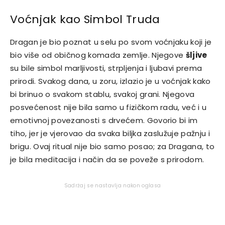
Voćnjak kao Simbol Truda
Dragan je bio poznat u selu po svom voćnjaku koji je
bio više od običnog komada zemlje. Njegove
šljive
su bile simbol marljivosti, strpljenja i ljubavi prema
prirodi. Svakog dana, u zoru, izlazio je u voćnjak kako
bi brinuo o svakom stablu, svakoj grani. Njegova
posvećenost nije bila samo u fizičkom radu, već i u
emotivnoj povezanosti s drvećem. Govorio bi im
tiho, jer je vjerovao da svaka biljka zaslužuje pažnju i
brigu. Ovaj ritual nije bio samo posao; za Dragana, to
je bila meditacija i način da se poveže s prirodom.
Sadržaj se nastavlja nakon oglasa