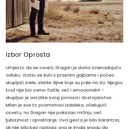
Izbor Oprosta
Umjesto da se osveti, Dragan je donio iznenađujuću
odluku. Vratio se kući s praznim gajbama i počeo
skupljati zrele, slatke šljive koje su pale na tlo. Njegov
trud nije bio samo fizički, već i emocionalni –
skupljao je ostatke svog ponosa i dostojanstva.
Milan je sve to posmatrao izdaleka, očekujući
osvetu, no Dragan nije pokazao mržnju, već
ljubaznost i opraštanje. Ova gesta je bila šokantna,
ali nije bila bez razloga; ona je imala snagu da