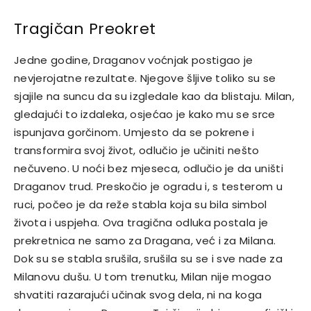
Tragičan Preokret
Jedne godine, Draganov voćnjak postigao je
nevjerojatne rezultate. Njegove šljive toliko su se
sjajile na suncu da su izgledale kao da blistaju. Milan,
gledajući to izdaleka, osjećao je kako mu se srce
ispunjava gorčinom. Umjesto da se pokrene i
transformira svoj život, odlučio je učiniti nešto
nečuveno.
U noći bez mjeseca, odlučio je da uništi
Draganov trud. Preskočio je ogradu i, s testerom u
ruci, počeo je da reže stabla koja su bila simbol
života i uspjeha.
Ova tragična odluka postala je
prekretnica ne samo za Dragana, već i za Milana.
Dok su se stabla srušila, srušila su se i sve nade za
Milanovu dušu. U tom trenutku, Milan nije mogao
shvatiti razarajući učinak svog dela, ni na koga