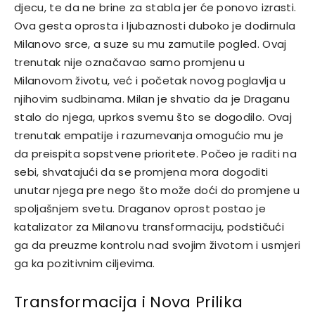
djecu, te da ne brine za stabla jer će ponovo izrasti.
Ova gesta oprosta i ljubaznosti duboko je dodirnula
Milanovo srce, a suze su mu zamutile pogled. Ovaj
trenutak nije označavao samo promjenu u
Milanovom životu, već i početak novog poglavlja u
njihovim sudbinama.
Milan je shvatio da je Draganu
stalo do njega, uprkos svemu što se dogodilo. Ovaj
trenutak empatije i razumevanja omogućio mu je
da preispita sopstvene prioritete. Počeo je raditi na
sebi, shvatajući da se promjena mora dogoditi
unutar njega pre nego što može doći do promjene u
spoljašnjem svetu.
Draganov oprost postao je
katalizator za Milanovu transformaciju, podstičući
ga da preuzme kontrolu nad svojim životom i usmjeri
ga ka pozitivnim ciljevima.
Transformacija i Nova Prilika