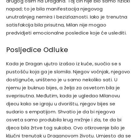
drugog osim na Dragana.
Taj čin nije bio samo fizički
napad; to je bila manifestacija njegovog
unutrašnjeg nemira i bezizlaznosti. Iako je trenutna
satisfakcija bila prisutna, Milan nije mogao
predvidjeti emocionalne posledice koje će uslediti.
Posljedice Odluke
Kada je Dragan ujutro izašao iz kuće, suočio se s
pustošću koja ga je slomila. Njegov voćnjak, njegovo
dostignuće, uništeno je u samo nekoliko sati. U
njemu je buknuo bijes, a želja za osvetom bila je
sveprisutna.
Međutim, kada je ugledao Milanovu
djecu kako se igraju u dvorištu, njegov bijes se
sudario s empatijom. Shvatio je da bi njegova
osveta samo produbila krug mržnje i zla, te da bi
djeca bila žrtve tog sukoba.
Ovo otkrovenje bilo je
ključni trenutak u Draganovom životu. Umjesto da se