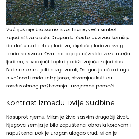
Voćnjak nije bio samo izvor hrane, već i simbol
zajedništva u selu. Dragan bi često pozivao komšije
da dođu na berbu plodova, dijeleći plodove svog
truda sa svima. Ova tradicija je učvrstila veze među
ljudima, stvarajući toplu i podržavajuću zajednicu.
Dok su se smejali i razgovarali, Dragan je učio druge
o važnosti rada i strpljenja, stvarajući kulturu
međusobnog poštovanja i uzajamne pomoći.
Kontrast između Dvije Sudbine
Nasuprot njemu, Milan je živio sasvim drugačiji život.
Njegova zemlja je bila zapuštena, obrasla korovom i
napuštena. Dok je Dragan ulagao trud, Milan je