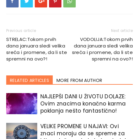
Previous article
Next article
STRELAC:Tokom prvih
VODOLIJA:Tokom prvih
dana januara sledi velika
dana januara sledi velika
sreća i promene, da li ste
sreća i promene, da li ste
spremni na ovo?!
spremni na ovo?!
RELATED ARTICLES
MORE FROM AUTHOR
NAJLEPŠI DANI U ŽIVOTU DOLAZE:
Ovim znacima konačno karma
poklanja nešto fantastično!
VELIKE PROMENE U NAJAVI: Ovi
znaci moraju da se spreme za