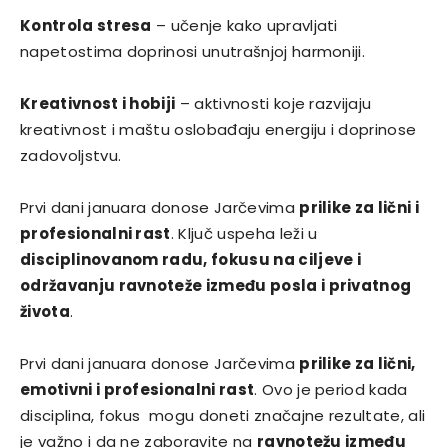
Kontrola stresa
– učenje kako upravljati
napetostima doprinosi unutrašnjoj harmoniji.
Kreativnost i hobiji
– aktivnosti koje razvijaju
kreativnost i maštu oslobađaju energiju i doprinose
zadovoljstvu.
Prvi dani januara donose Jarčevima
prilike za lični i
profesionalni rast
. Ključ uspeha leži u
disciplinovanom radu, fokusu na ciljeve i
održavanju ravnoteže između posla i privatnog
života
.
Prvi dani januara donose Jarčevima
prilike za lični,
emotivni i profesionalni rast
. Ovo je period kada
disciplina, fokus mogu doneti značajne rezultate, ali
je važno i da ne zaboravite na
ravnotežu između