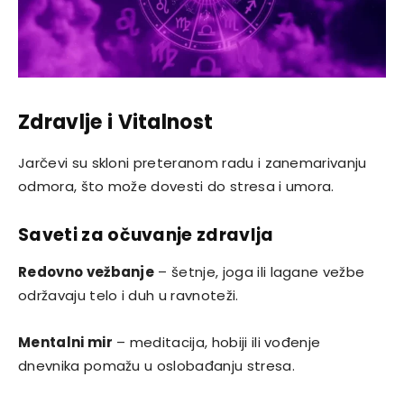
Zdravlje i Vitalnost
Jarčevi su skloni preteranom radu i zanemarivanju
odmora, što može dovesti do stresa i umora.
Saveti za očuvanje zdravlja
Redovno vežbanje
– šetnje, joga ili lagane vežbe
održavaju telo i duh u ravnoteži.
Mentalni mir
– meditacija, hobiji ili vođenje
dnevnika pomažu u oslobađanju stresa.