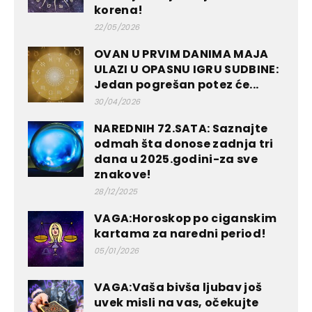
korena!
22/05/2026
OVAN U PRVIM DANIMA MAJA
ULAZI U OPASNU IGRU SUDBINE:
Jedan pogrešan potez će...
30/04/2026
NAREDNIH 72.SATA: Saznajte
odmah šta donose zadnja tri
dana u 2025.godini-za sve
znakove!
28/12/2025
VAGA:Horoskop po ciganskim
kartama za naredni period!
05/01/2026
VAGA:Vaša bivša ljubav još
uvek misli na vas, očekujte