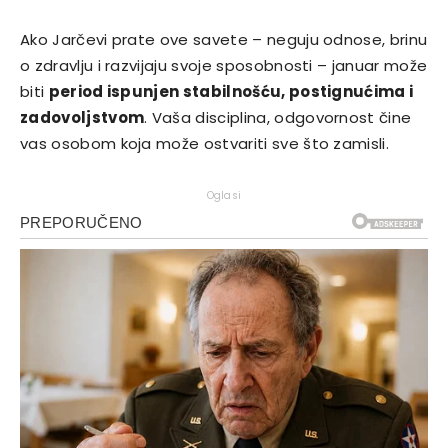
Ako Jarčevi prate ove savete – neguju odnose, brinu
o zdravlju i razvijaju svoje sposobnosti – januar može
biti
period ispunjen stabilnošću, postignućima i
zadovoljstvom
. Vaša disciplina, odgovornost čine
vas osobom koja može ostvariti sve što zamisli.
Oglasi