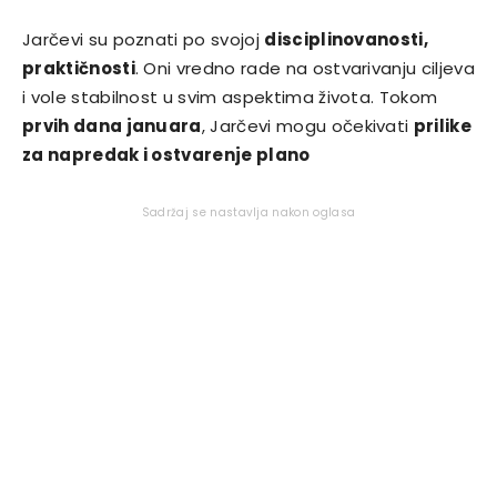
Jarčevi su poznati po svojoj
disciplinovanosti,
praktičnosti
. Oni vredno rade na ostvarivanju ciljeva
i vole stabilnost u svim aspektima života. Tokom
prvih dana januara
, Jarčevi mogu očekivati
prilike
za napredak i ostvarenje plano
Sadržaj se nastavlja nakon oglasa