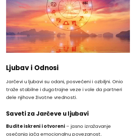
Ljubav i Odnosi
Jarčevi u ljubavi su odani, posvećeni i ozbiljni. Onio
traže stabilne i dugotrajne veze i vole da partneri
dele njihove životne vrednosti.
Saveti za Jarčeve u ljubavi
Budite iskreni i otvoreni
– jasno izražavanje
osećanja jača emocionalnu povezanost.