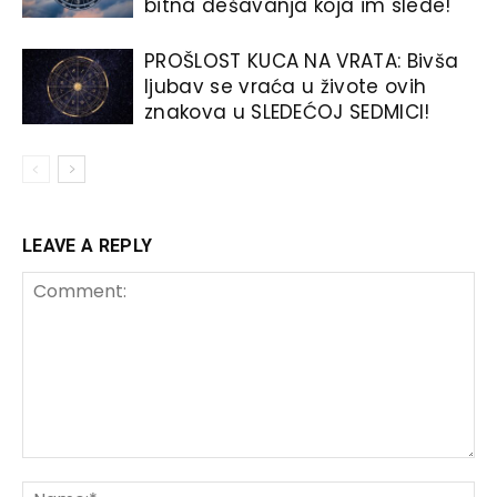
bitna dešavanja koja im slede!
PROŠLOST KUCA NA VRATA: Bivša
ljubav se vraća u živote ovih
znakova u SLEDEĆOJ SEDMICI!
LEAVE A REPLY