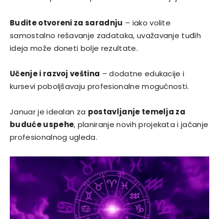
Budite otvoreni za saradnju
– iako volite
samostalno rešavanje zadataka, uvažavanje tuđih
ideja može doneti bolje rezultate.
Učenje i razvoj veština
– dodatne edukacije i
kursevi poboljšavaju profesionalne mogućnosti.
Januar je idealan za
postavljanje temelja za
buduće uspehe
, planiranje novih projekata i jačanje
profesionalnog ugleda.