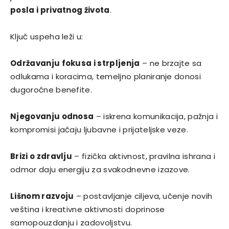
posla i privatnog života
.
Ključ uspeha leži u:
Održavanju fokusa i strpljenja
– ne brzajte sa
odlukama i koracima, temeljno planiranje donosi
dugoročne benefite.
Njegovanju odnosa
– iskrena komunikacija, pažnja i
kompromisi jačaju ljubavne i prijateljske veze.
Brizi o zdravlju
– fizička aktivnost, pravilna ishrana i
odmor daju energiju za svakodnevne izazove.
Lišnom razvoju
– postavljanje ciljeva, učenje novih
veština i kreativne aktivnosti doprinose
samopouzdanju i zadovoljstvu.