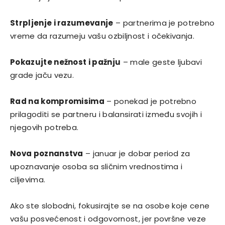
Strpljenje i razumevanje
– partnerima je potrebno
vreme da razumeju vašu ozbiljnost i očekivanja.
Pokazujte nežnost i pažnju
– male geste ljubavi
grade jaču vezu.
Rad na kompromisima
– ponekad je potrebno
prilagoditi se partneru i balansirati između svojih i
njegovih potreba.
Nova poznanstva
– januar je dobar period za
upoznavanje osoba sa sličnim vrednostima i
ciljevima.
Ako ste slobodni, fokusirajte se na osobe koje cene
vašu posvećenost i odgovornost, jer površne veze