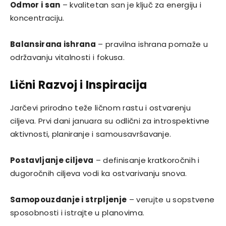
Odmor i san
– kvalitetan san je ključ za energiju i
koncentraciju.
Balansirana ishrana
– pravilna ishrana pomaže u
održavanju vitalnosti i fokusa.
Lični Razvoj i Inspiracija
Jarčevi prirodno teže ličnom rastu i ostvarenju
ciljeva. Prvi dani januara su odlični za introspektivne
aktivnosti, planiranje i samousavršavanje.
Postavljanje ciljeva
– definisanje kratkoročnih i
dugoročnih ciljeva vodi ka ostvarivanju snova.
Samopouzdanje i strpljenje
– verujte u sopstvene
sposobnosti i istrajte u planovima.