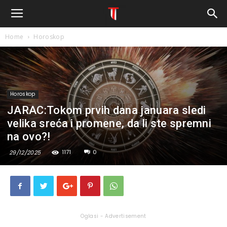
Home
Horoskop
Horoskop
JARAC:Tokom prvih dana januara sledi
velika sreća i promene, da li ste spremni
na ovo?!
1171
0
29/12/2025
Oglasi - Advertisement