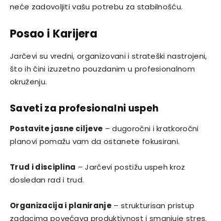
neće zadovoljiti vašu potrebu za stabilnošću.
Posao i Karijera
Jarčevi su vredni, organizovani i strateški nastrojeni,
što ih čini izuzetno pouzdanim u profesionalnom
okruženju.
Saveti za profesionalni uspeh
Postavite jasne ciljeve
– dugoročni i kratkoročni
planovi pomažu vam da ostanete fokusirani.
Trud i disciplina
– Jarčevi postižu uspeh kroz
dosledan rad i trud.
Organizacija i planiranje
– strukturisan pristup
zadacima povećava produktivnost i smanjuje stres.