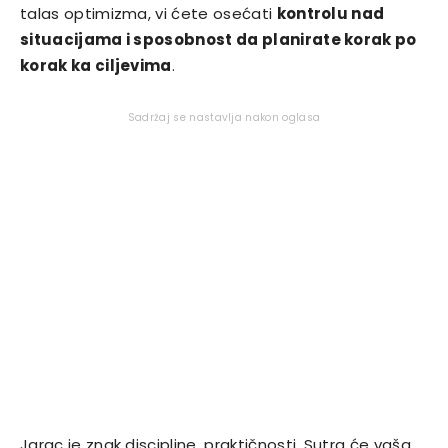
talas optimizma, vi ćete osećati
kontrolu nad
situacijama i sposobnost da planirate korak po
korak ka ciljevima
.
Sadržaj se nastavlja nakon oglasa
Jarac je znak discipline, praktičnosti. Sutra će vaša