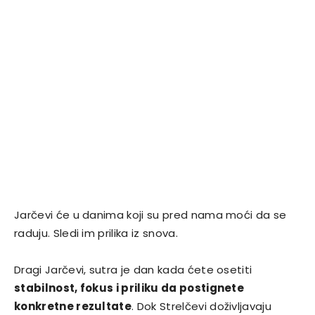
Jarčevi će u danima koji su pred nama moći da se
raduju. Sledi im prilika iz snova.
Dragi Jarčevi, sutra je dan kada ćete osetiti
stabilnost, fokus i priliku da postignete
konkretne rezultate
. Dok Strelčevi doživljavaju