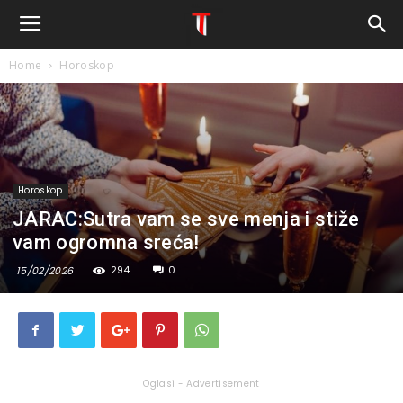
Home
Horoskop
Horoskop
JARAC:Sutra vam se sve menja i stiže
vam ogromna sreća!
294
0
15/02/2026
Oglasi - Advertisement