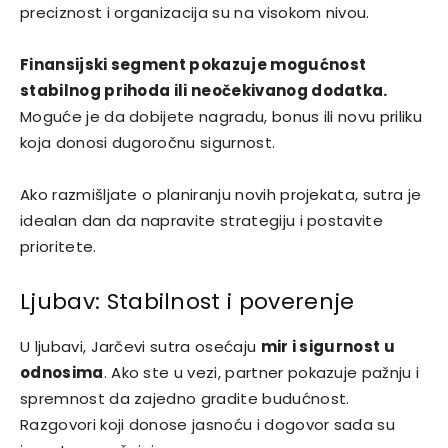
preciznost i organizacija su na visokom nivou.
Finansijski segment pokazuje mogućnost
stabilnog prihoda ili neočekivanog dodatka.
Moguće je da dobijete nagradu, bonus ili novu priliku
koja donosi dugoročnu sigurnost.
Ako razmišljate o planiranju novih projekata, sutra je
idealan dan da napravite strategiju i postavite
prioritete.
Ljubav: Stabilnost i poverenje
U ljubavi, Jarčevi sutra osećaju
mir i sigurnost u
odnosima
. Ako ste u vezi, partner pokazuje pažnju i
spremnost da zajedno gradite budućnost.
Razgovori koji donose jasnoću i dogovor sada su