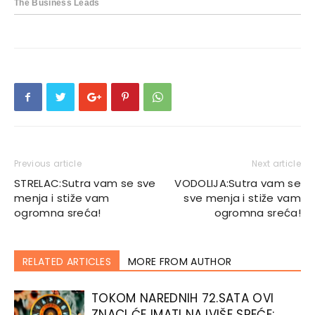
Previous article
Next article
STRELAC:Sutra vam se sve
VODOLIJA:Sutra vam se
menja i stiže vam
sve menja i stiže vam
ogromna sreća!
ogromna sreća!
RELATED ARTICLES
MORE FROM AUTHOR
TOKOM NAREDNIH 72.SATA OVI
ZNACI ĆE IMATI NAJVIŠE SREĆE: