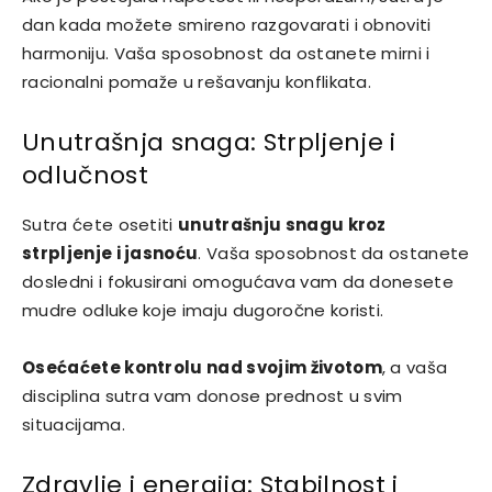
dan kada možete smireno razgovarati i obnoviti
harmoniju. Vaša sposobnost da ostanete mirni i
racionalni pomaže u rešavanju konflikata.
Unutrašnja snaga: Strpljenje i
odlučnost
Sutra ćete osetiti
unutrašnju snagu kroz
strpljenje i jasnoću
. Vaša sposobnost da ostanete
dosledni i fokusirani omogućava vam da donesete
mudre odluke koje imaju dugoročne koristi.
Osećaćete kontrolu nad svojim životom
, a vaša
disciplina sutra vam donose prednost u svim
situacijama.
Zdravlje i energija: Stabilnost i