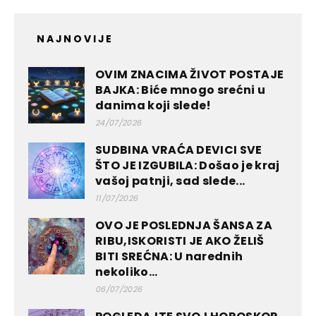
NAJNOVIJE
OVIM ZNACIMA ŽIVOT POSTAJE
BAJKA: Biće mnogo srećni u
danima koji slede!
24/07/2026
SUDBINA VRAĆA DEVICI SVE
ŠTO JE IZGUBILA: Došao je kraj
vašoj patnji, sad slede...
11/07/2026
OVO JE POSLEDNJA ŠANSA ZA
RIBU,ISKORISTI JE AKO ŽELIŠ
BITI SREĆNA: U narednih
nekoliko...
06/07/2026