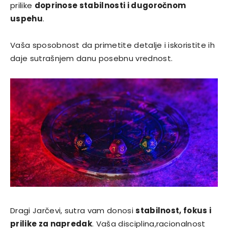
prilike
doprinose stabilnosti i dugoročnom
uspehu
.
Vaša sposobnost da primetite detalje i iskoristite ih
daje sutrašnjem danu posebnu vrednost.
Dragi Jarčevi, sutra vam donosi
stabilnost, fokus i
prilike za napredak
. Vaša disciplina,racionalnost