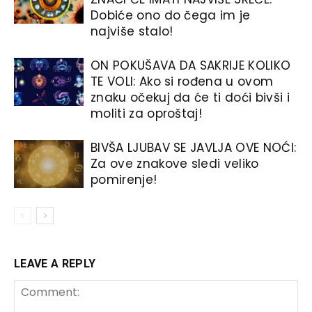
Dobiće ono do čega im je
najviše stalo!
ON POKUŠAVA DA SAKRIJE KOLIKO
TE VOLI: Ako si rođena u ovom
znaku očekuj da će ti doći bivši i
moliti za oproštaj!
BIVŠA LJUBAV SE JAVLJA OVE NOĆI:
Za ove znakove sledi veliko
pomirenje!
LEAVE A REPLY