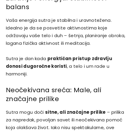
balans
Vaša energija sutra je stabilna i uravnotežena.
Idealno je da se posvetite aktivnostima koje
održavaju vaše telo i duh – šetnja, planiranje obroka,
lagana fizička aktivnost ili meditacija.
Sutra je dan kada
praktičan pristup zdravlju
donosi dugoročne koristi
, a telo i um rade u
harmoniji.
Neočekivana sreća: Male, ali
značajne prilike
Sutra mogu doći
sitne, ali značajne prilike
– prilika
za napredak, povoljan savet ili neočekivana pomoć
koja olakšava život. Iako nisu spektakularne, ove