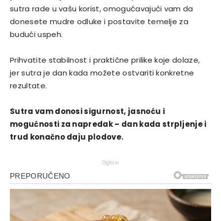
sutra rade u vašu korist, omogućavajući vam da
donesete mudre odluke i postavite temelje za
budući uspeh.
Prihvatite stabilnost i praktične prilike koje dolaze,
jer sutra je dan kada možete ostvariti konkretne
rezultate.
Sutra vam donosi sigurnost, jasnoću i
mogućnosti za napredak – dan kada strpljenje i
trud konačno daju plodove.
Oglasi