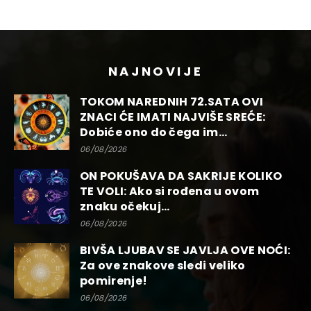
NAJNOVIJE
TOKOM NAREDNIH 72.SATA OVI
ZNACI ĆE IMATI NAJVIŠE SREĆE:
Dobiće ono do čega im...
06/08/2026
ON POKUŠAVA DA SAKRIJE KOLIKO
TE VOLI: Ako si rođena u ovom
znaku očekuj...
06/08/2026
BIVŠA LJUBAV SE JAVLJA OVE NOĆI:
Za ove znakove sledi veliko
pomirenje!
06/08/2026