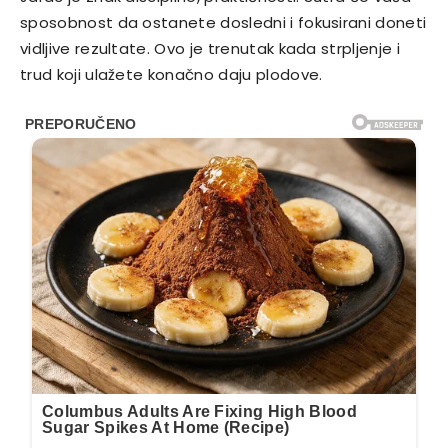
sposobnost da ostanete dosledni i fokusirani doneti
vidljive rezultate. Ovo je trenutak kada strpljenje i
trud koji ulažete konačno daju plodove.