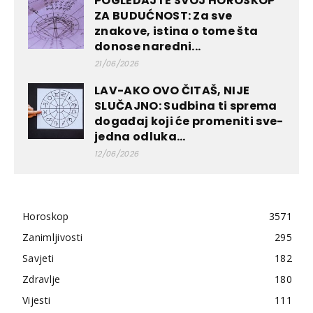
POGLEDAJTE SVOJ HOROSKOP
ZA BUDUĆNOST: Za sve
znakove, istina o tome šta
donose naredni...
21/06/2026
LAV-AKO OVO ČITAŠ, NIJE
SLUČAJNO: Sudbina ti sprema
događaj koji će promeniti sve-
jedna odluka...
12/06/2026
Horoskop
3571
Zanimljivosti
295
Savjeti
182
Zdravlje
180
Vijesti
111