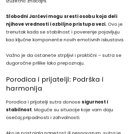
izuzetno značajni.
Slobodni Jarčevi mogu sresti osobu koja deli
njihove vrednosti i ozbiljno pristupa vezi.
Ovo je
trenutak kada se stabilnost i poverenje pojavljuju
kao ključne komponente novih emotivnih iskustava.
Važno je da ostanete strpljivi i praktični – sutra se
dugoročne prilike lako prepoznaju.
Porodica i prijatelji: Podrška i
harmonija
Porodica i prijatelji sutra donose
sigurnost i
stabilnost
. Moguće su situacije koje vam daju
osećaj pripadnosti i zahvalnosti.
Ako je postojala napetost ili nesporazum, sutra je