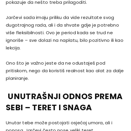
pokazuje da nešto treba prilagoditi.
Jarčevi sada imaju priliku da vide rezultate svog
dugotrajnog rada, ali i da shvate gdje je potrebno
više fleksibilnosti. Ovo je period kada se trud ne
ignoriše – sve dolazi na naplatu, bilo pozitivno ili kao
lekcija.
Ono što je važno jeste da ne odustaješ pod
pritiskom, nego da koristiš realnost kao alat za dalje
planiranje.
UNUTRAŠNJI ODNOS PREMA
SEBI – TERET I SNAGA
Unutar tebe može postojati osjećaj umora, ali i
ponosa. Jarčevi često nose veliki teret