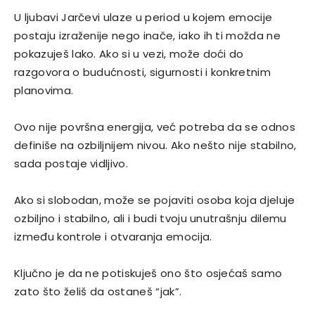
U ljubavi Jarčevi ulaze u period u kojem emocije
postaju izraženije nego inače, iako ih ti možda ne
pokazuješ lako. Ako si u vezi, može doći do
razgovora o budućnosti, sigurnosti i konkretnim
planovima.
Ovo nije površna energija, već potreba da se odnos
definiše na ozbiljnijem nivou. Ako nešto nije stabilno,
sada postaje vidljivo.
Ako si slobodan, može se pojaviti osoba koja djeluje
ozbiljno i stabilno, ali i budi tvoju unutrašnju dilemu
između kontrole i otvaranja emocija.
Ključno je da ne potiskuješ ono što osjećaš samo
zato što želiš da ostaneš “jak”.