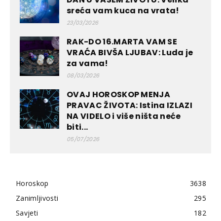
sreća vam kuca na vrata!
23/03/2026
RAK-DO 16.MARTA VAM SE
VRAĆA BIVŠA LJUBAV: Luda je
za vama!
08/03/2026
OVAJ HOROSKOP MENJA
PRAVAC ŽIVOTA: Istina IZLAZI
NA VIDELO i više ništa neće
biti...
05/07/2026
Horoskop
3638
Zanimljivosti
295
Savjeti
182