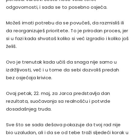
odgovornosti, i sada se to posebno osjeća.
Možeš imati potrebu da se povučeš, da razmisliš ili
da reorganizuješ prioritete. To je prirodan proces, jer
si u fazi kada shvataš koliko si već izgradio i koliko još
želiš.
Ovo je trenutak kada učiš da snaga nije samo u
izdržljivosti, već i u tome da sebi dozvoliš predah
bez osjećaja krivice.
Ovaj petak, 22. maj, za Jarca predstavlja dan
rezultata, suočavanja sa realnošću i potvrde
dosadašnjeg truda.
Sve što se sada dešava pokazuje da tvoj rad nije
bio uzaludan, ali i da se od tebe traži sljedeći korak u