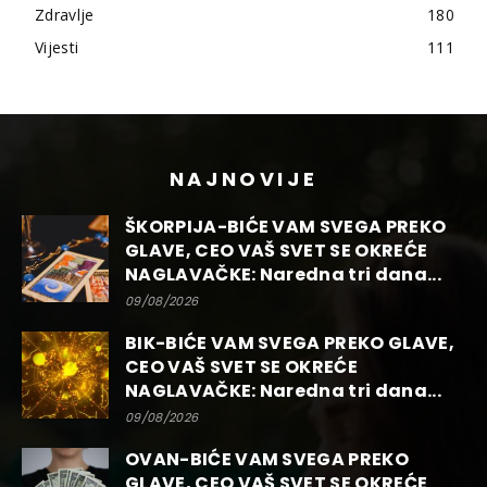
Zdravlje
180
Vijesti
111
NAJNOVIJE
ŠKORPIJA-BIĆE VAM SVEGA PREKO
GLAVE, CEO VAŠ SVET SE OKREĆE
NAGLAVAČKE: Naredna tri dana...
09/08/2026
BIK-BIĆE VAM SVEGA PREKO GLAVE,
CEO VAŠ SVET SE OKREĆE
NAGLAVAČKE: Naredna tri dana...
09/08/2026
OVAN-BIĆE VAM SVEGA PREKO
GLAVE, CEO VAŠ SVET SE OKREĆE