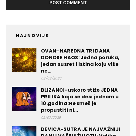
NAJNOVIJE
OVAN–NAREDNA TRI DANA
DONOSE HAOS: Jedna poruka,
jedan susret i istina koju više
ne...
08/08/2026
BLIZANCI-uskoro stiže JEDNA
PRILIKA koja se desi jednom u
10.godina:Ne smeš je
propustiti ni...
02/07/2026
DEVICA-SUTRA JE NAJVAŽNIJI
DAN U VAŠEM ŽIVOTU: Velika