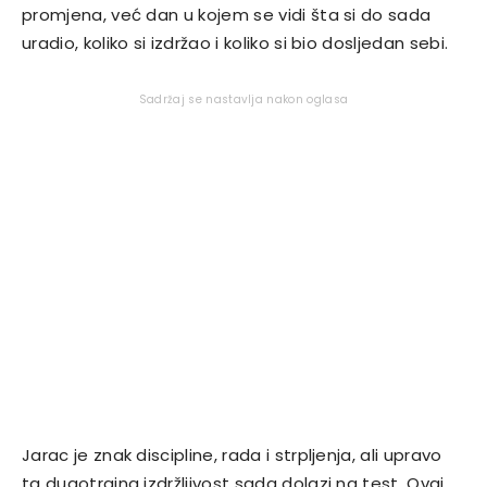
promjena, već dan u kojem se vidi šta si do sada
uradio, koliko si izdržao i koliko si bio dosljedan sebi.
Sadržaj se nastavlja nakon oglasa
Jarac je znak discipline, rada i strpljenja, ali upravo
ta dugotrajna izdržljivost sada dolazi na test. Ovaj