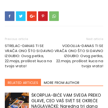
Previous article
Next article
STRELAC-DANAS TI SE
VODOLIJA-DANAS TI SE
VRAĆA ONO ŠTO SI DAVNO
VRAĆA ONO ŠTO SI DAVNO
IZGUBIO: Ovog petka,
IZGUBIO: Ovog petka,
22.maja, prošlost kuca na
22.maja, prošlost kuca na
tvoja vrata!
tvoja vrata!
RELATED ARTICLES
MORE FROM AUTHOR
ŠKORPIJA-BIĆE VAM SVEGA PREKO
GLAVE, CEO VAŠ SVET SE OKREĆE
NAGLAVAČKE: Naredna tri dana