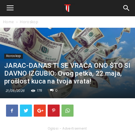
Home
Horoskop
Horoskop
JARAC-DANAS TI SE VRAĆA ONO ŠTO SI
DAVNO IZGUBIO: Ovog petka, 22.maja,
prošlost kuca na tvoja vrata!
178
0
21/05/2026
Oglasi - Advertisement