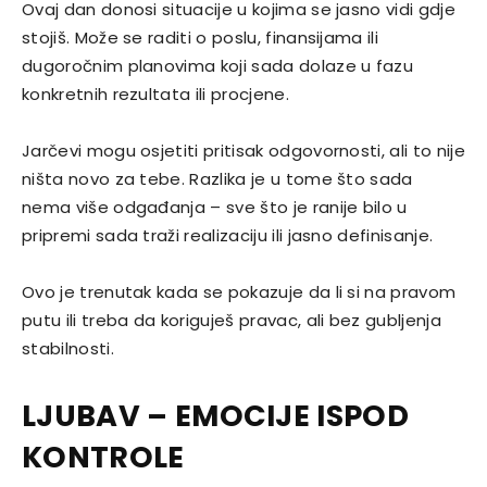
Ovaj dan donosi situacije u kojima se jasno vidi gdje
stojiš. Može se raditi o poslu, finansijama ili
dugoročnim planovima koji sada dolaze u fazu
konkretnih rezultata ili procjene.
Jarčevi mogu osjetiti pritisak odgovornosti, ali to nije
ništa novo za tebe. Razlika je u tome što sada
nema više odgađanja – sve što je ranije bilo u
pripremi sada traži realizaciju ili jasno definisanje.
Ovo je trenutak kada se pokazuje da li si na pravom
putu ili treba da koriguješ pravac, ali bez gubljenja
stabilnosti.
LJUBAV – EMOCIJE ISPOD
KONTROLE