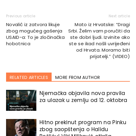
Previous article
Next article
Novalić iz zatvora likuje
Mato iz Hrvatske: “Dragi
zbog mogućeg gašenja
Srbi. Želim vam poručiti da
USAID-a: To je zločinačka
ste dobri ljudi. Izvinite ako
hobotnica
ste se ikad našli uvrijeđeni
od Hrvata. Moramo biti
prijatelji.” (VIDEO)
RELATED ARTICLES
MORE FROM AUTHOR
Njemačka objavila nova pravila
za ulazak u zemlju od 12. oktobra
Hitno prekinut program na Pinku
zbog saopštenja o Halidu