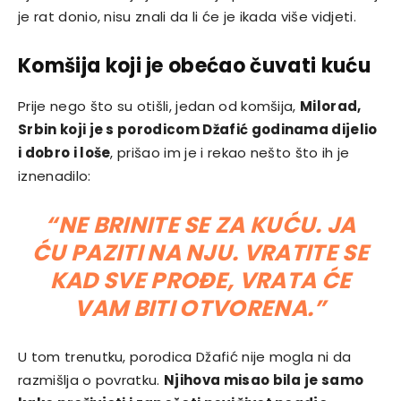
je rat donio, nisu znali da li će je ikada više vidjeti.
Komšija koji je obećao čuvati kuću
Prije nego što su otišli, jedan od komšija,
Milorad,
Srbin koji je s porodicom Džafić godinama dijelio
i dobro i loše
, prišao im je i rekao nešto što ih je
iznenadilo:
“NE BRINITE SE ZA KUĆU. JA
ĆU PAZITI NA NJU. VRATITE SE
KAD SVE PROĐE, VRATA ĆE
VAM BITI OTVORENA.”
U tom trenutku, porodica Džafić nije mogla ni da
razmišlja o povratku.
Njihova misao bila je samo