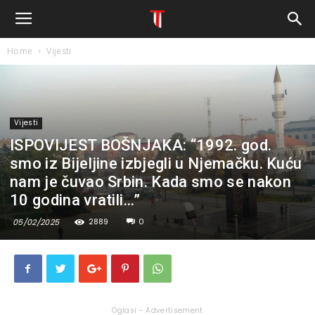
Home
Vijesti
Vijesti
ISPOVIJEST BOŠNJAKA: “1992. god.
smo iz Bijeljine izbjegli u Njemačku. Kuću
nam je čuvao Srbin. Kada smo se nakon
10 godina vratili…”
2889
0
05/02/2025
Oglasi - Advertisement