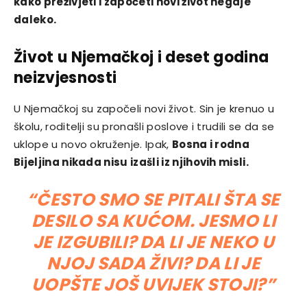
kako preživjeti i započeti novi život negdje
daleko.
Život u Njemačkoj i deset godina
neizvjesnosti
U Njemačkoj su započeli novi život. Sin je krenuo u
školu, roditelji su pronašli poslove i trudili se da se
uklope u novo okruženje. Ipak,
Bosna i rodna
Bijeljina nikada nisu izašli iz njihovih misli.
“ČESTO SMO SE PITALI ŠTA SE
DESILO SA KUĆOM. JESMO LI
JE IZGUBILI? DA LI JE NEKO U
NJOJ SADA ŽIVI? DA LI JE
UOPŠTE JOŠ UVIJEK STOJI?”