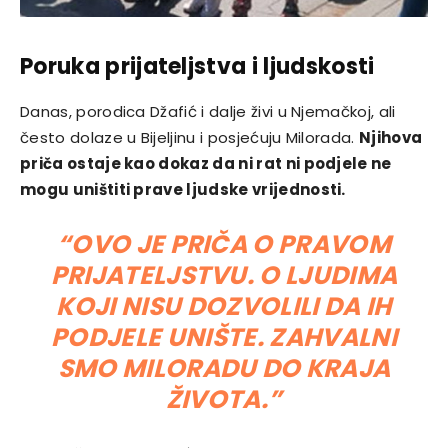
Poruka prijateljstva i ljudskosti
Danas, porodica Džafić i dalje živi u Njemačkoj, ali
često dolaze u Bijeljinu i posjećuju Milorada.
Njihova
priča ostaje kao dokaz da ni rat ni podjele ne
mogu uništiti prave ljudske vrijednosti.
“OVO JE PRIČA O PRAVOM
PRIJATELJSTVU. O LJUDIMA
KOJI NISU DOZVOLILI DA IH
PODJELE UNIŠTE. ZAHVALNI
SMO MILORADU DO KRAJA
ŽIVOTA.”