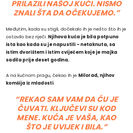
PRILAZILI NAŠOJ KUĆI. NISMO
ZNALI ŠTA DA OČEKUJEMO.”
Međutim, kada su stigli, dočekalo ih je nešto što ih je
ostavilo bez riječi.
Njihova kuća je bila potpuno
ista kao kada su je napustili – netaknuta, sa
istim dvorištem i istim cvijećem koje je majka
sadila prije deset godina.
A na kućnom pragu, čekao ih je
Milorad, njihov
komšija iz mladosti
.
“REKAO SAM VAM DA ĆU JE
ČUVATI. KLJUČEVI SU KOD
MENE. KUĆA JE VAŠA, KAO
ŠTO JE UVIJEK I BILA.”