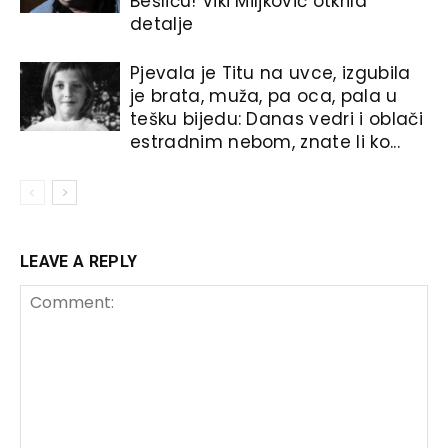
Bešliću! Viki Miljković otkrila
detalje
Pjevala je Titu na uvce, izgubila
je brata, muža, pa oca, paIa u
tešku bijedu: Danas vedri i oblači
estradnim nebom, znate li ko...
LEAVE A REPLY