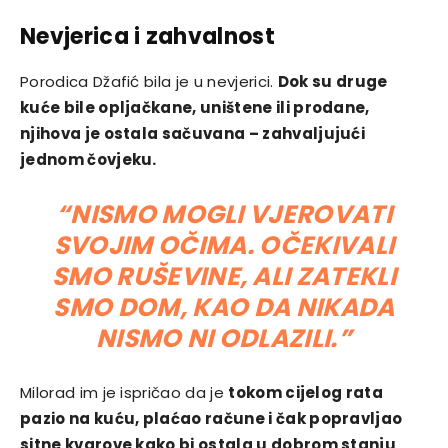
Nevjerica i zahvalnost
Porodica Džafić bila je u nevjerici.
Dok su druge
kuće bile opljačkane, uništene ili prodane,
njihova je ostala sačuvana – zahvaljujući
jednom čovjeku.
“NISMO MOGLI VJEROVATI
SVOJIM OČIMA. OČEKIVALI
SMO RUŠEVINE, ALI ZATEKLI
SMO DOM, KAO DA NIKADA
NISMO NI ODLAZILI.”
Milorad im je ispričao da je
tokom cijelog rata
pazio na kuću, plaćao račune i čak popravljao
sitne kvarove kako bi ostala u dobrom stanju
.