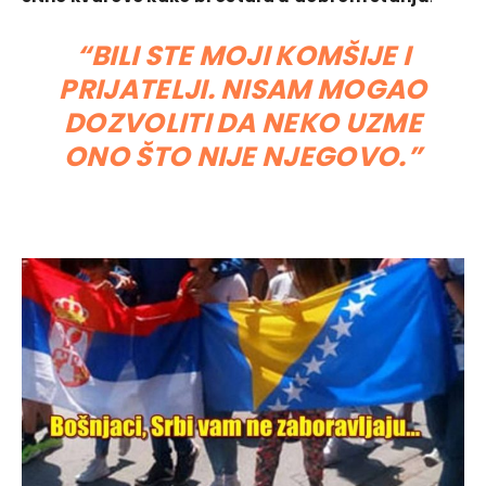
“BILI STE MOJI KOMŠIJE I
PRIJATELJI. NISAM MOGAO
DOZVOLITI DA NEKO UZME
ONO ŠTO NIJE NJEGOVO.”