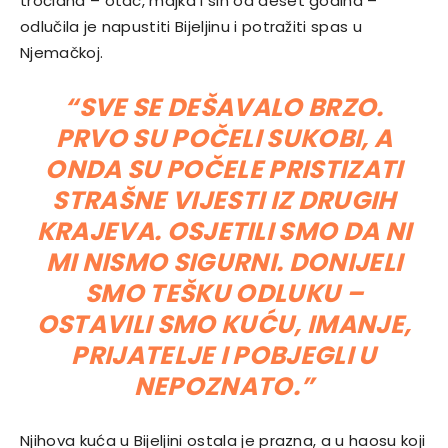
tročlana – otac, majka i sin od deset godina –
odlučila je napustiti Bijeljinu i potražiti spas u
Njemačkoj.
“SVE SE DEŠAVALO BRZO.
PRVO SU POČELI SUKOBI, A
ONDA SU POČELE PRISTIZATI
STRAŠNE VIJESTI IZ DRUGIH
KRAJEVA. OSJETILI SMO DA NI
MI NISMO SIGURNI. DONIJELI
SMO TEŠKU ODLUKU –
OSTAVILI SMO KUĆU, IMANJE,
PRIJATELJE I POBJEGLI U
NEPOZNATO.”
Njihova kuća u Bijeljini ostala je prazna, a u haosu koji