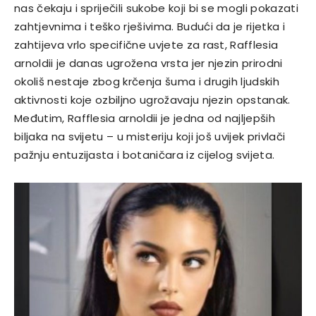
nas čekaju i spriječili sukobe koji bi se mogli pokazati
zahtjevnima i teško rješivima. Budući da je rijetka i
zahtijeva vrlo specifične uvjete za rast, Rafflesia
arnoldii je danas ugrožena vrsta jer njezin prirodni
okoliš nestaje zbog krčenja šuma i drugih ljudskih
aktivnosti koje ozbiljno ugrožavaju njezin opstanak.
Međutim, Rafflesia arnoldii je jedna od najljepših
biljaka na svijetu – u misteriju koji još uvijek privlači
pažnju entuzijasta i botaničara iz cijelog svijeta.