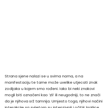
Strana sjene nalazi se u svima nama, a na
manifestaciju te tame može uvelike utjecati znak
zodijaka u kojem smo rođeni. Iako bi neki znakovi
mogli biti označeni kao ‘zli’ ili neugodniji, to ne znači
da je njihova srž tamnija. Umjesto toga, njihovi načini
interakcije sa svijetom su intenzivniji i očitiji: kraljice