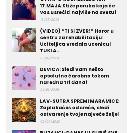
17.MAJA:Stiže poruka koja će
vas usrećiti najviše na svetu!
16/05/2026
(VIDEO) “TI SI ZVER!” Horor u
centru za rehabilitaciju:
Uciteljica vredala ucenicu i
TUKLA...
07/10/2024
DEVICA: Sledi vam nešto
apsolutno čarobno tokom
naredna tri dana!
24/01/2026
LAV-SUTRA SPREMI MARAMICE:
Zaplakaćeš od sreće, sledi
ostvarenje tvoje najveće želje!
08/06/2026
BLIZANCI-DANAS ILI GUBIŠ SVE