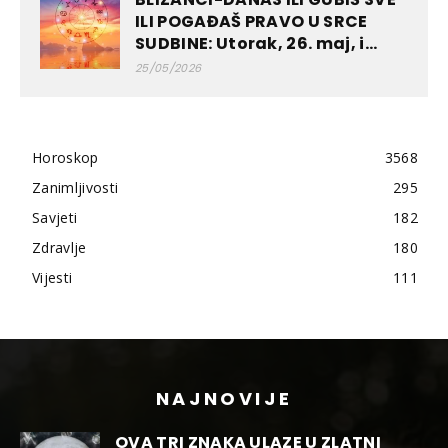
ILI POGAĐAŠ PRAVO U SRCE
SUDBINE: Utorak, 26. maj, i...
25/05/2026
Horoskop
3568
Zanimljivosti
295
Savjeti
182
Zdravlje
180
Vijesti
111
NAJNOVIJE
OVA TRI ZNAKA ULAZE U ZLATNI