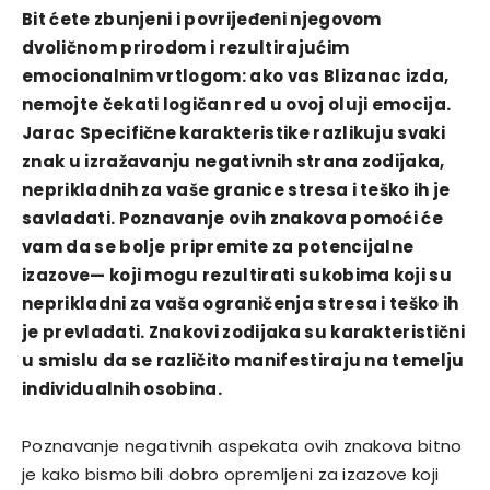
Bit ćete zbunjeni i povrijeđeni njegovom
dvoličnom prirodom i rezultirajućim
emocionalnim vrtlogom: ako vas Blizanac izda,
nemojte čekati logičan red u ovoj oluji emocija.
Jarac Specifične karakteristike razlikuju svaki
znak u izražavanju negativnih strana zodijaka,
neprikladnih za vaše granice stresa i teško ih je
savladati. Poznavanje ovih znakova pomoći će
vam da se bolje pripremite za potencijalne
izazove— koji mogu rezultirati sukobima koji su
neprikladni za vaša ograničenja stresa i teško ih
je prevladati. Znakovi zodijaka su karakteristični
u smislu da se različito manifestiraju na temelju
individualnih osobina.
Poznavanje negativnih aspekata ovih znakova bitno
je kako bismo bili dobro opremljeni za izazove koji