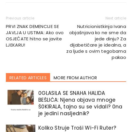
Previous article
Next article
PRVI ZNAK DEMENCIJE SE
Nutricionistkinja Ivana
JAVLJA U USTIMA: Ako ovo
objašnjava ko ne sme da
OSJEĆATE hitno se javite
jede dinju? Za
LJEKARU!
dijabetičare je idealna, a
za ljude s ovim tegobama
pakao
RELATED ARTICLES
MORE FROM AUTHOR
0GLASlLA SE SNAHA HALlDA
BEŠLlĆA: Njena objava mnoge
Š0KIRALA, tajno su se viđali? 0na
je jedini nasljednik?
Koliko Struje Troši Wi-Fi Ruter?