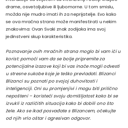
drame, osvetoljubive ili ljubomorne. U tom smislu,
možda nije mudro imati ih za neprijatelje. Evo kako
se ova mračna strana može manifestirati u nekim
znakovima: Ovan Svaki znak zodijaka ima svoj
jedinstveni skup karakteristika.
Poznavanje ovih mračnih strana moglo bi vam ići u
korist: pomoći vam da se bolje pripremite za
potencijalne izazove koji bi vas inače mogli odvesti
u stresne sukobe koje je teško prevladati. Blizanci
Blizanci su poznati po svojoj duhovitosti i
inteligenciji. Oni su promjenjivi i mogu biti prilično
nepošteni – koristeći svoju domišljatost kako bi se
izvukli iz različitih situacija kako bi dobili ono što
žele. Ako se ikad posvađate s Blizancem, očekujte
od njih vrlo oštar i agresivan odgovor.