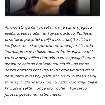
Ali ono što ga čini posebnim nije samo njegova
veličina, već i način na koji se održava. Rafflesia
arnoldii je parazitska biljka bez stabljike, lišća i
korijena, raste kao parazit na vinovoj lozi iz roda
Tetrastigma; ova biljka apsorbira hranjive tvari i
vodu iz svoje biljke domaćina kroz specijalizirane
strukture koje se nazivaju haustoriji. Još jedna
dobro poznata karakteristika Rafflesia arnoldii je
neprijatan miris koji podsjeća na trulo meso. Ovaj
miris igra vrlo važnu ulogu u razmnožavanju biljke.
Privlači insekte – općenito, muhe – koji svoja
jajašca polažu na mrtvo meso.