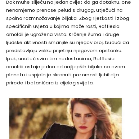
Dok muhe slijeću na jedan cvijet da ga dotaknu, one
nenamjerno prenose pelud s drugog, utječući na
spolno razmnožavanje biljaka. Zbog rijetkosti i zbog
specifičnih uvjeta u kojima može rasti, Rafflesia
arnoldii je ugrožena vrsta. Krčenje šuma i druge
ljudske aktivnosti smanjile su njegov broj, budući da
predstavljaju veliku prijetnju njegovom opstanku.
Ipak, unatoč svim tim nedostacima, Rafflesia
arnoldii ostaje jedna od najljepših biljaka na ovom
planetu i uspjela je skrenuti pozornost ljubitelja
prirode i botaničara iz cijelog svijeta.