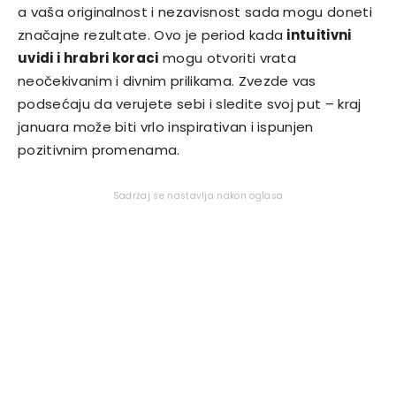
a vaša originalnost i nezavisnost sada mogu doneti
značajne rezultate. Ovo je period kada
intuitivni
uvidi i hrabri koraci
mogu otvoriti vrata
neočekivanim i divnim prilikama. Zvezde vas
podsećaju da verujete sebi i sledite svoj put – kraj
januara može biti vrlo inspirativan i ispunjen
pozitivnim promenama.
Sadržaj se nastavlja nakon oglasa