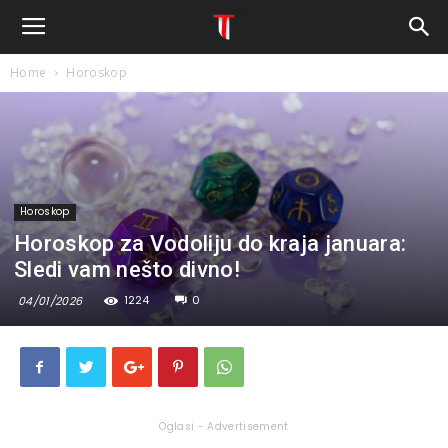
Home
Horoskop
Horoskop
Horoskop za Vodoliju do kraja januara:
Sledi vam nešto divno!
1224
0
04/01/2026
Oglasi - Advertisement