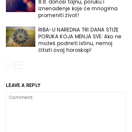
8.8. donosi tajnu, poruku i
iznenađenje koje će mnogima
promeniti život!
RIBA-U NAREDNA TRI DANA STIŽE
PORUKA KOJA MENJA SVE: Ako ne
možeš podneti istinu, nemoj
čitati ovaj horoskop!
LEAVE A REPLY