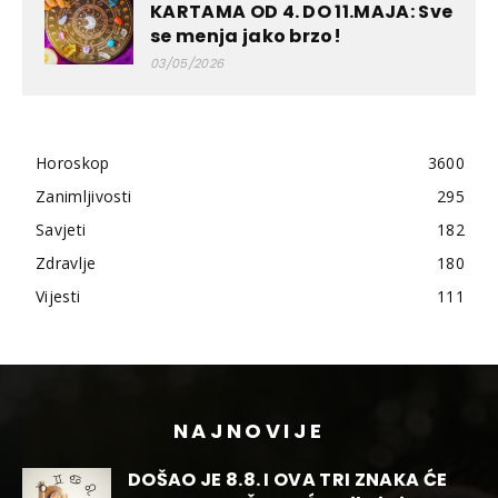
KARTAMA OD 4. DO 11.MAJA: Sve
se menja jako brzo!
03/05/2026
Horoskop
3600
Zanimljivosti
295
Savjeti
182
Zdravlje
180
Vijesti
111
NAJNOVIJE
DOŠAO JE 8.8. I OVA TRI ZNAKA ĆE