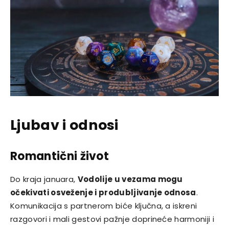
Ljubav i odnosi
Romantični život
Do kraja januara,
Vodolije u vezama mogu
očekivati osveženje i produbljivanje odnosa
.
Komunikacija s partnerom biće ključna, a iskreni
razgovori i mali gestovi pažnje doprineće harmoniji i