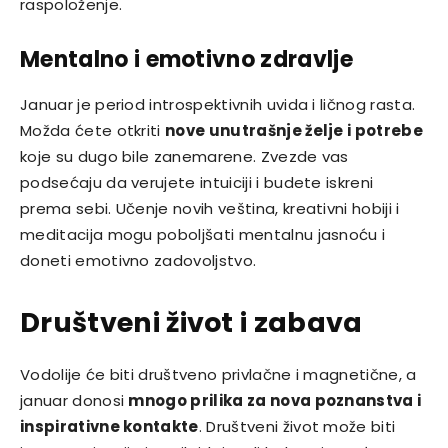
raspoloženje.
Mentalno i emotivno zdravlje
Januar je period introspektivnih uvida i ličnog rasta.
Možda ćete otkriti
nove unutrašnje želje i potrebe
koje su dugo bile zanemarene. Zvezde vas
podsećaju da verujete intuiciji i budete iskreni
prema sebi. Učenje novih veština, kreativni hobiji i
meditacija mogu poboljšati mentalnu jasnoću i
doneti emotivno zadovoljstvo.
Društveni život i zabava
Vodolije će biti društveno privlačne i magnetične, a
januar donosi
mnogo prilika za nova poznanstva i
inspirativne kontakte
. Društveni život može biti