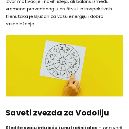
izvor motivacije i novih ideja, ali balans između
vremena provedenog u društvu i introspektivnih
trenutaka je ključan za vašu energiju i dobro
raspoloženje.
Saveti zvezda za Vodoliju
Sledite svoju intuiciju i unutrašnji glas
– ona vodi