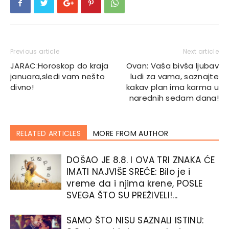
Previous article
Next article
JARAC:Horoskop do kraja
Ovan: Vaša bivša ljubav
januara,sledi vam nešto
ludi za vama, saznajte
divno!
kakav plan ima karma u
narednih sedam dana!
RELATED ARTICLES
MORE FROM AUTHOR
DOŠAO JE 8.8. I OVA TRI ZNAKA ĆE
IMATI NAJVIŠE SREĆE: Bilo je i
vreme da i njima krene, POSLE
SVEGA ŠTO SU PREŽIVELI!...
SAMO ŠTO NISU SAZNALI ISTINU: