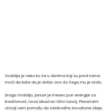
Vodolija je neko ko će u danima koji su pred nama
moći da kaže da je dobio ono do čega mu je stalo.
Draga Vodolijo, januar je mesec pun energije za
kreativnost, nova iskustva i lični razvoj. Planetarni
uticaji vam pomažu da oslobodite inovativne ideje,