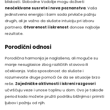
bliskosti. Slobodne Vodolije mogu doživeti
neočekivane susrete i nova poznanstva
. Vaša
jedinstvena energija i šarm sada privlače pažnju
drugih, ali je važno da slušate intuiciju pri izboru
partnera.
Otvorenost i iskrenost
donose najbolje
rezultate.
Porodični odnosi
Porodična harmonija je naglašena, ali moguće su
manje nesuglasice zbog različitih stavova ili
očekivanja. Vaša sposobnost da slušate i
razumevate druge pomoći će da se situacije brzo
reše.
Zajedničke aktivnosti i iskreni razgovori
učvršćuju veze i unose toplinu u dom. Ovo je takođe
period kada možete pružiti podršku bližnjima i primiti
ljubav i pažnju od njih.