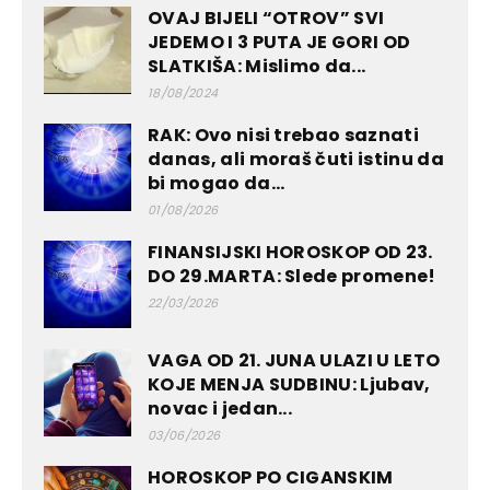
OVAJ BIJELI “OTROV” SVI
JEDEMO I 3 PUTA JE GORI OD
SLATKIŠA: Mislimo da...
18/08/2024
RAK: Ovo nisi trebao saznati
danas, ali moraš čuti istinu da
bi mogao da...
01/08/2026
FINANSIJSKI HOROSKOP OD 23.
DO 29.MARTA: Slede promene!
22/03/2026
VAGA OD 21. JUNA ULAZI U LETO
KOJE MENJA SUDBINU: Ljubav,
novac i jedan...
03/06/2026
HOROSKOP PO CIGANSKIM