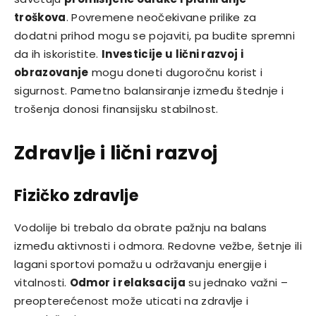
troškova
. Povremene neočekivane prilike za
dodatni prihod mogu se pojaviti, pa budite spremni
da ih iskoristite.
Investicije u lični razvoj i
obrazovanje
mogu doneti dugoročnu korist i
sigurnost. Pametno balansiranje između štednje i
trošenja donosi finansijsku stabilnost.
Zdravlje i lični razvoj
Fizičko zdravlje
Vodolije bi trebalo da obrate pažnju na balans
između aktivnosti i odmora. Redovne vežbe, šetnje ili
lagani sportovi pomažu u održavanju energije i
vitalnosti.
Odmor i relaksacija
su jednako važni –
preopterećenost može uticati na zdravlje i