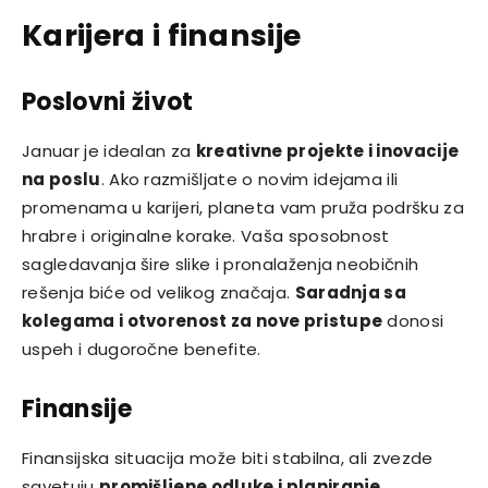
Karijera i finansije
Poslovni život
Januar je idealan za
kreativne projekte i inovacije
na poslu
. Ako razmišljate o novim idejama ili
promenama u karijeri, planeta vam pruža podršku za
hrabre i originalne korake. Vaša sposobnost
sagledavanja šire slike i pronalaženja neobičnih
rešenja biće od velikog značaja.
Saradnja sa
kolegama i otvorenost za nove pristupe
donosi
uspeh i dugoročne benefite.
Finansije
Finansijska situacija može biti stabilna, ali zvezde
savetuju
promišljene odluke i planiranje