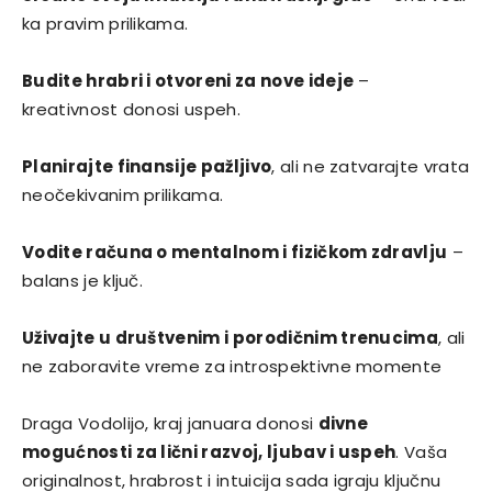
ka pravim prilikama.
Budite hrabri i otvoreni za nove ideje
–
kreativnost donosi uspeh.
Planirajte finansije pažljivo
, ali ne zatvarajte vrata
neočekivanim prilikama.
Vodite računa o mentalnom i fizičkom zdravlju
–
balans je ključ.
Uživajte u društvenim i porodičnim trenucima
, ali
ne zaboravite vreme za introspektivne momente
Draga Vodolijo, kraj januara donosi
divne
mogućnosti za lični razvoj, ljubav i uspeh
. Vaša
originalnost, hrabrost i intuicija sada igraju ključnu