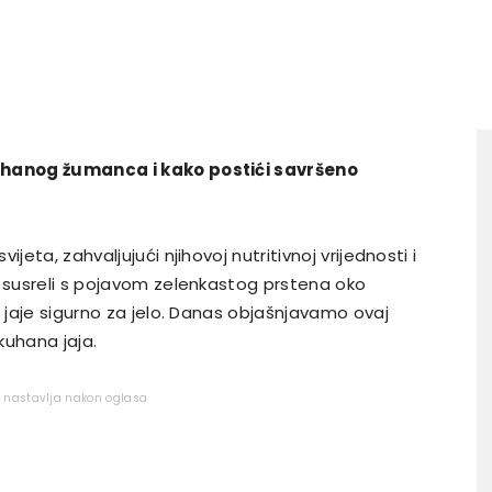
kuhanog žumanca i kako postići savršeno
jeta, zahvaljujući njihovoj nutritivnoj vrijednosti i
e susreli s pojavom zelenkastog prstena oko
o jaje sigurno za jelo. Danas objašnjavamo ovaj
kuhana jaja.
e nastavlja nakon oglasa