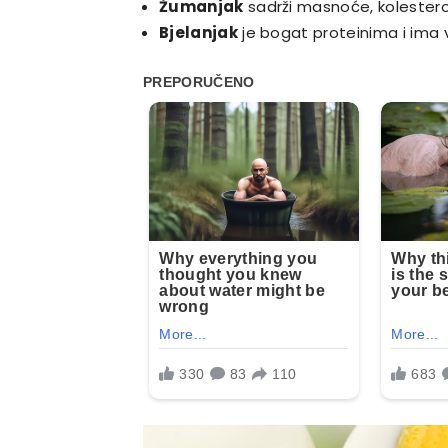
Žumanjak
sadrži masnoće, kolesterol 
Bjelanjak
je bogat proteinima i ima 