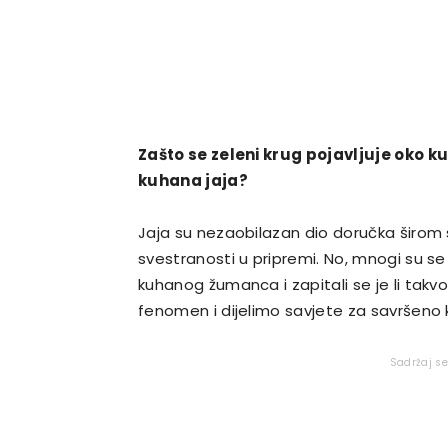
Zašto se zeleni krug pojavljuje oko 
kuhana jaja?
Jaja su nezaobilazan dio doručka širom svi
svestranosti u pripremi. No, mnogi su s
kuhanog žumanca i zapitali se je li takv
fenomen i dijelimo savjete za savršeno 
Sadržaj s