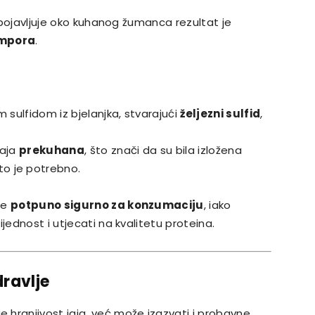
d pojavljuje oko kuhanog žumanca rezultat je
umpora
.
 sulfidom iz bjelanjka, stvarajući
željezni sulfid
,
jaja
prekuhana
, što znači da su bila izložena
o je potrebno.
je
potpuno sigurno za konzumaciju
, iako
jednost i utjecati na kvalitetu proteina.
ravlje
hranjivost jaja, već može izazvati i probavne