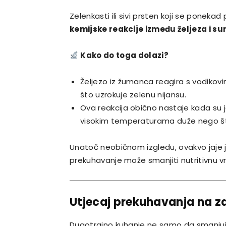
Zelenkasti ili sivi prsten koji se poneka
kemijske reakcije između željeza i s
Kako do toga dolazi?
Željezo iz žumanca reagira s vodikovim
što uzrokuje zelenu nijansu.
Ova reakcija obično nastaje kada su 
visokim temperaturama duže nego št
Unatoč neobičnom izgledu, ovakvo jaje 
prekuhavanje može smanjiti nutritivnu vri
Utjecaj prekuhavanja na zd
Dugotrajno kuhanje ne samo da smanjuje 