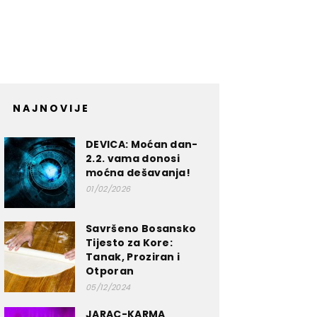
NAJNOVIJE
DEVICA: Moćan dan-
2.2. vama donosi
moćna dešavanja!
01/02/2026
Savršeno Bosansko
Tijesto za Kore:
Tanak, Proziran i
Otporan
05/12/2024
JARAC-KARMA