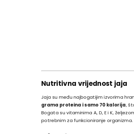
Nutritivna vrijednost jaja
Jaja su među najbogatijim izvorima hranj
grama proteina i samo 70 kalorija
, š
Bogata su vitaminima A, D, E i K, željez
potrebnim za funkcioniranje organizma.