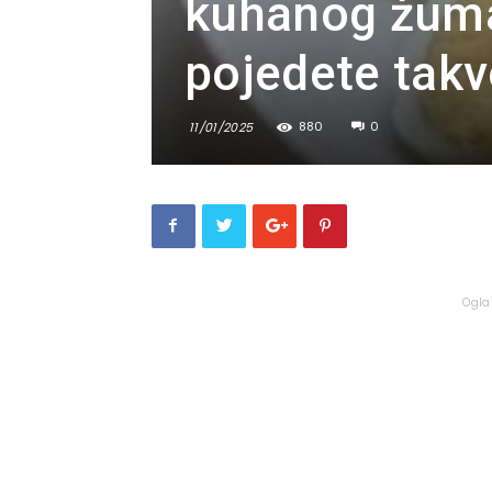
kuhanog žuman
pojedete takvo
880
0
11/01/2025
Ogla