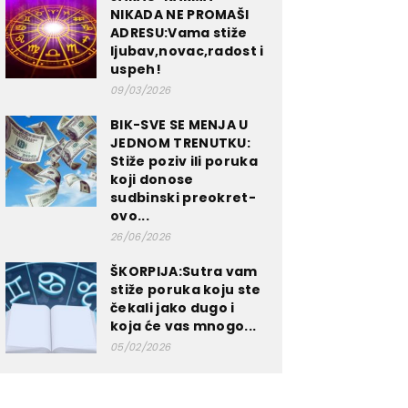
NIKADA NE PROMAŠI
ADRESU:Vama stiže
ljubav,novac,radost i
uspeh!
09/03/2026
BIK-SVE SE MENJA U
JEDNOM TRENUTKU:
Stiže poziv ili poruka
koji donose
sudbinski preokret-
ovo...
26/06/2026
ŠKORPIJA:Sutra vam
stiže poruka koju ste
čekali jako dugo i
koja će vas mnogo...
05/02/2026