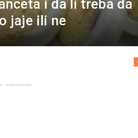
ceta i da li treba da
 jaje ili ne
si - Advertisement