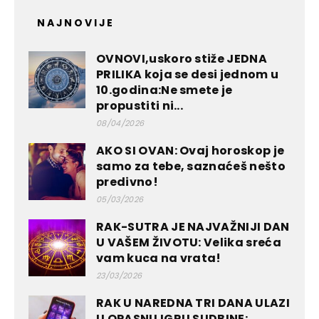
NAJNOVIJE
OVNOVI,uskoro stiže JEDNA
PRILIKA koja se desi jednom u
10.godina:Ne smete je
propustiti ni...
08/04/2026
AKO SI OVAN: Ovaj horoskop je
samo za tebe, saznaćeš nešto
predivno!
05/03/2026
RAK-SUTRA JE NAJVAŽNIJI DAN
U VAŠEM ŽIVOTU: Velika sreća
vam kuca na vrata!
23/03/2026
RAK U NAREDNA TRI DANA ULAZI
U OPASNU IGRU SUDBINE: