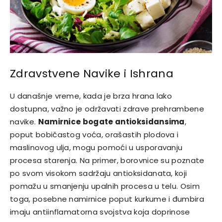
Zdravstvene Navike i Ishrana
U današnje vreme, kada je brza hrana lako
dostupna, važno je održavati zdrave prehrambene
navike.
Namirnice bogate antioksidansima
,
poput bobičastog voća, orašastih plodova i
maslinovog ulja, mogu pomoći u usporavanju
procesa starenja. Na primer, borovnice su poznate
po svom visokom sadržaju antioksidanata, koji
pomažu u smanjenju upalnih procesa u telu. Osim
toga, posebne namirnice poput kurkume i đumbira
imaju antiinflamatorna svojstva koja doprinose