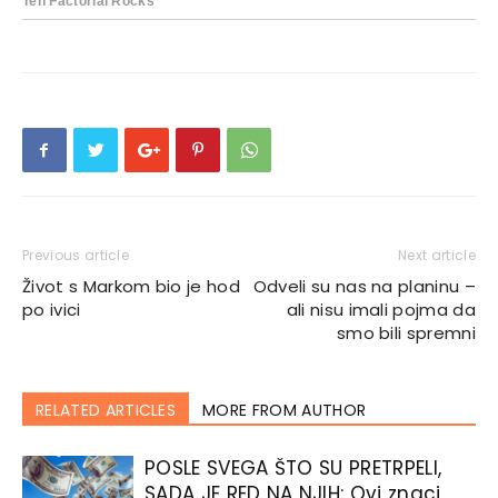
Previous article
Next article
Život s Markom bio je hod
Odveli su nas na planinu –
po ivici
ali nisu imali pojma da
smo bili spremni
RELATED ARTICLES
MORE FROM AUTHOR
POSLE SVEGA ŠTO SU PRETRPELI,
SADA JE RED NA NJIH: Ovi znaci