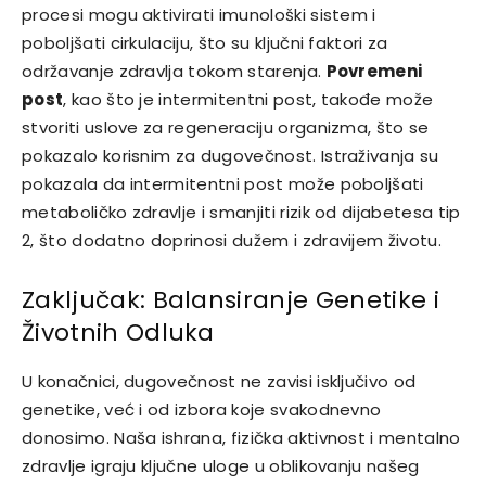
procesi mogu aktivirati imunološki sistem i
poboljšati cirkulaciju, što su ključni faktori za
održavanje zdravlja tokom starenja.
Povremeni
post
, kao što je intermitentni post, takođe može
stvoriti uslove za regeneraciju organizma, što se
pokazalo korisnim za dugovečnost. Istraživanja su
pokazala da intermitentni post može poboljšati
metaboličko zdravlje i smanjiti rizik od dijabetesa tip
2, što dodatno doprinosi dužem i zdravijem životu.
Zaključak: Balansiranje Genetike i
Životnih Odluka
U konačnici, dugovečnost ne zavisi isključivo od
genetike, već i od izbora koje svakodnevno
donosimo. Naša ishrana, fizička aktivnost i mentalno
zdravlje igraju ključne uloge u oblikovanju našeg