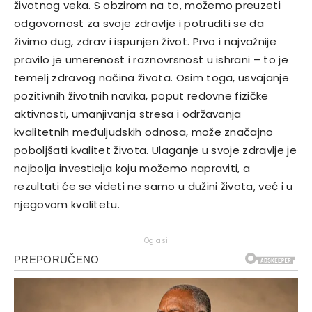
životnog veka. S obzirom na to, možemo preuzeti
odgovornost za svoje zdravlje i potruditi se da
živimo dug, zdrav i ispunjen život. Prvo i najvažnije
pravilo je umerenost i raznovrsnost u ishrani – to je
temelj zdravog načina života. Osim toga, usvajanje
pozitivnih životnih navika, poput redovne fizičke
aktivnosti, umanjivanja stresa i održavanja
kvalitetnih međuljudskih odnosa, može značajno
poboljšati kvalitet života. Ulaganje u svoje zdravlje je
najbolja investicija koju možemo napraviti, a
rezultati će se videti ne samo u dužini života, već i u
njegovom kvalitetu.
Oglasi