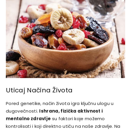
Uticaj Načina Života
Pored genetike, način života igra ključnu ulogu u
dugovečnosti.
Ishrana, fizička aktivnost i
mentalno zdravlje
su faktori koje možemo
kontrolisati i koji direktno utiču na naše zdravlje. Na