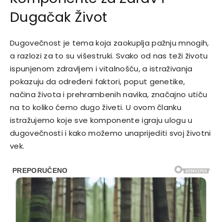
Dugačak Život
Dugovečnost je tema koja zaokuplja pažnju mnogih,
a razlozi za to su višestruki. Svako od nas teži životu
ispunjenom zdravljem i vitalnošću, a istraživanja
pokazuju da određeni faktori, poput genetike,
načina života i prehrambenih navika, značajno utiču
na to koliko ćemo dugo živeti. U ovom članku
istražujemo koje sve komponente igraju ulogu u
dugovečnosti i kako možemo unaprijediti svoj životni
vek.