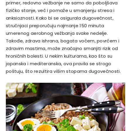
primer, redovno vežbanje ne samo da poboljšava
fizičko stanje, već i pomaže u smanjenju stresa i
anksioznosti. Kako bi se osigurala dugovečnost,
stručnjaci preporučuju najmanje 150 minuta
umerenog aerobnog vežbanja svake nedelje.
Takođe, zdrava ishrana, bogata voćem, povrćem i
zdravim mastima, može značajno smanjiti rizik od
hroničnih bolesti. U nekim kulturama, kao što su
japanska i mediteranska, ova pravila se strogo
poštuju, što rezultira višim stopama dugovečnosti.