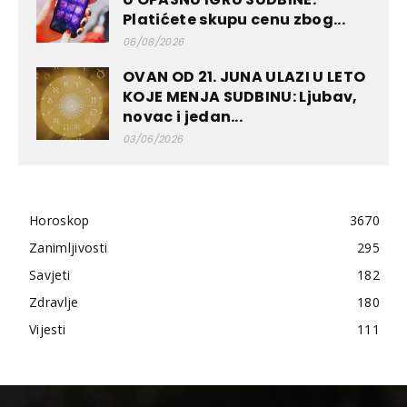
Platićete skupu cenu zbog...
06/08/2026
OVAN OD 21. JUNA ULAZI U LETO
KOJE MENJA SUDBINU: Ljubav,
novac i jedan...
03/06/2026
Horoskop
3670
Zanimljivosti
295
Savjeti
182
Zdravlje
180
Vijesti
111