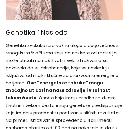
Genetika i Nasleđe
Genetika svakako igra važnu ulogu u dugovečnosti.
Mnogi istraživači smatraju da nasleđe od roditelja
može uticati na naš životni vek. Istraživanja su
pokazala da su mitohondrije, koje se nasleđuju
isključivo od majki, ključne za proizvodnju energije u
ćelijama.
Ove “energetske fabrike” mogu
značajno uticati na naše zdravlje i vitalnost
tokom života.
Osobe koje imaju predke sa dugim
životnim vekom često imaju genetske predispozicije
koje im daju prednost u postizanju sličnih rezultata.
Na primer, istraživanje sprovedeno u Italiji među
osobama starijim od 100 godina pokazalo je da su