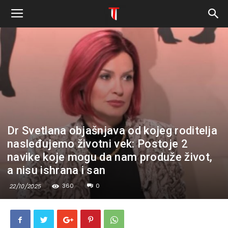
Dr Svetlana objašnjava od kojeg roditelja
nasleđujemo životni vek: Postoje 2
navike koje mogu da nam produže život,
a nisu ishrana i san
360
0
22/10/2025