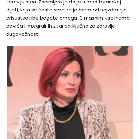
zdravlju srca. Zanimljivo je da je u mediteranskoj
dijeti, koja se često smatra jednom od najzdravijih,
prisustvo ribe bogate omega-3 masnim kiselinama,
povrća i integralnih žitarica ključno za zdravlje i
dugovečnost.