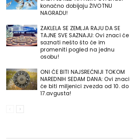
konačno dobijaju ŽIVOTNU
NAGRADU!
ZAKLELA SE ZEMLJA RAJU DA SE
TAJNE SVE SAZNAJU: Ovi znaci će
saznati nešto što će im
promeniti pogled na jednu
osobu!
ONI ĆE BITI NAJSREĆNIJI TOKOM
NAREDNIH SEDAM DANA: Ovi znaci
će biti miljenici zvezda od 10. do
17.avgusta!