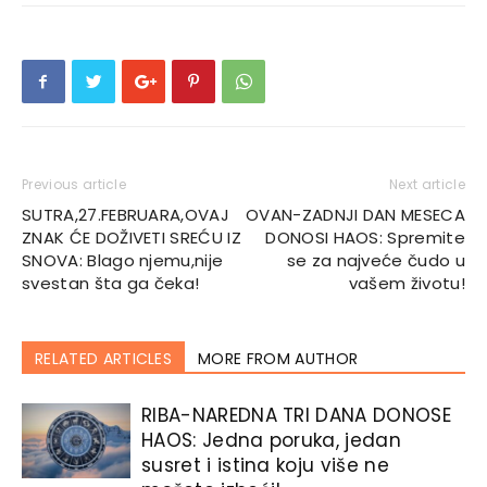
Previous article
Next article
SUTRA,27.FEBRUARA,OVAJ
OVAN-ZADNJI DAN MESECA
ZNAK ĆE DOŽIVETI SREĆU IZ
DONOSI HAOS: Spremite
SNOVA: Blago njemu,nije
se za najveće čudo u
svestan šta ga čeka!
vašem životu!
RELATED ARTICLES
MORE FROM AUTHOR
RIBA-NAREDNA TRI DANA DONOSE
HAOS: Jedna poruka, jedan
susret i istina koju više ne