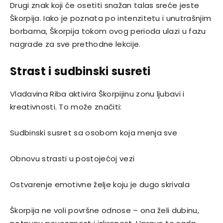
Drugi znak koji će osetiti snažan talas sreće jeste
Škorpija
. Iako je poznata po intenzitetu i unutrašnjim
borbama, Škorpija tokom ovog perioda ulazi u fazu
nagrade za sve prethodne lekcije.
Strast i sudbinski susreti
Vladavina Riba aktivira Škorpijinu zonu ljubavi i
kreativnosti. To može značiti:
Sudbinski susret sa osobom koja menja sve
Obnovu strasti u postojećoj vezi
Ostvarenje emotivne želje koju je dugo skrivala
Škorpija ne voli površne odnose – ona želi dubinu,