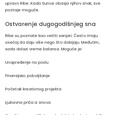
upravo
Ribe
. Kada Sunce obasja njihov znak, sve
postaje moguće.
Ostvarenje dugogodišnjeg sna
Ribe su poznate kao večiti sanjari. Često imaju
osećaj da daju više nego što dobijaju. Međutim,
sada dolazi vreme balansa. Moguće je:
Unapređenje na poslu
Finansijsko poboljšanje
Početak kreativnog projekta
Ljubavna priča iz snova