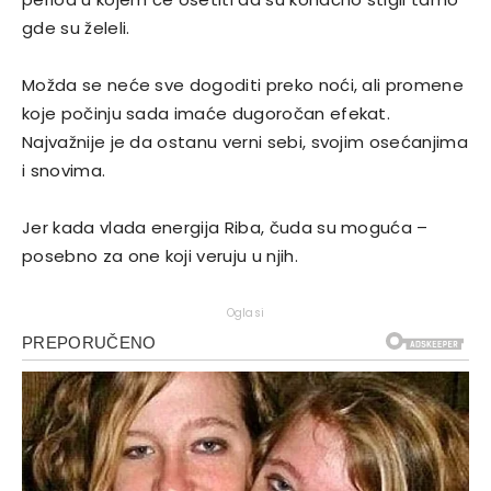
gde su želeli.
Možda se neće sve dogoditi preko noći, ali promene
koje počinju sada imaće dugoročan efekat.
Najvažnije je da ostanu verni sebi, svojim osećanjima
i snovima.
Jer kada vlada energija Riba, čuda su moguća –
posebno za one koji veruju u njih.
Oglasi