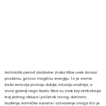
Astrološki period vladavine znaka
Ribe
uvek donosi
posebnu, gotovo magičnu energiju. To je vreme
kada emocije postaju dublje, intuicija snažnija, a
snovi glasniji nego ikada. Ribe su znak koji simbolizuje
kraj jednog ciklusa i početak novog, duhovno
buđenje, karmičke susrete i ostvarenje onoga što je