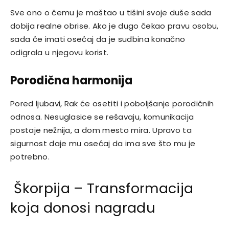
Sve ono o čemu je maštao u tišini svoje duše sada
dobija realne obrise. Ako je dugo čekao pravu osobu,
sada će imati osećaj da je sudbina konačno
odigrala u njegovu korist.
Porodična harmonija
Pored ljubavi, Rak će osetiti i poboljšanje porodičnih
odnosa. Nesuglasice se rešavaju, komunikacija
postaje nežnija, a dom mesto mira. Upravo ta
sigurnost daje mu osećaj da ima sve što mu je
potrebno.
Škorpija – Transformacija
koja donosi nagradu