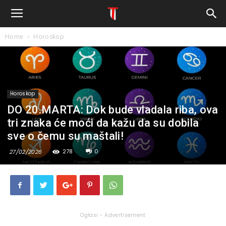
Home
Horoskop
Horoskop
DO 20.MARTA: Dok bude vladala riba, ova
tri znaka će moći da kažu da su dobila
sve o čemu su maštali!
278
0
27/02/2026
Oglasi - Advertisement