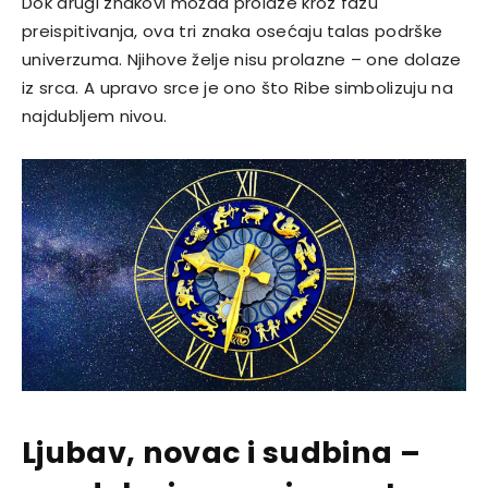
Dok drugi znakovi možda prolaze kroz fazu
preispitivanja, ova tri znaka osećaju talas podrške
univerzuma. Njihove želje nisu prolazne – one dolaze
iz srca. A upravo srce je ono što Ribe simbolizuju na
najdubljem nivou.
Ljubav, novac i sudbina –