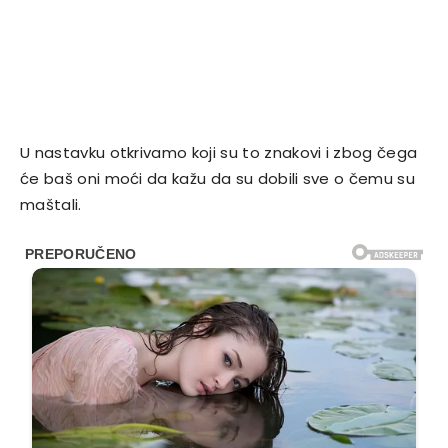
U nastavku otkrivamo koji su to znakovi i zbog čega
će baš oni moći da kažu da su dobili sve o čemu su
maštali.