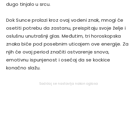
dugo tinjalo u srcu.
Dok Sunce prolazi kroz ovaj vodeni znak, mnogi će
osetiti potrebu da zastanu, preispitaju svoje želje i
oslušnu unutrašnji glas. Međutim, tri horoskopska
znaka biće pod posebnim uticajem ove energije. Za
njih će ovaj period značiti ostvarenje snova,
emotivnu ispunjenost i osećaj da se kockice
konačno slažu.
Sadržaj se nastavlja nakon oglasa