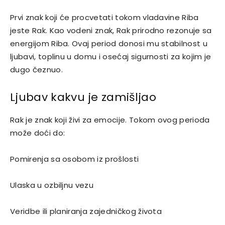
Prvi znak koji će procvetati tokom vladavine Riba
jeste
Rak
. Kao vodeni znak, Rak prirodno rezonuje sa
energijom Riba. Ovaj period donosi mu stabilnost u
ljubavi, toplinu u domu i osećaj sigurnosti za kojim je
dugo čeznuo.
Ljubav kakvu je zamišljao
Rak je znak koji živi za emocije. Tokom ovog perioda
može doći do:
Pomirenja sa osobom iz prošlosti
Ulaska u ozbiljnu vezu
Veridbe ili planiranja zajedničkog života