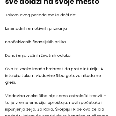
sve dolazi na svoje mesto
Tokom ovog perioda može doći do:
Iznenadnih emotivnih priznanja
neočekivanih finansijskih prilika
Donošenja važnih životnih odluka
Ova tri znaka imaće hrabrost da prate intuiciju. A
intuicija tokom vladavine Riba gotovo nikada ne
greši.
Vladavina znaka
Ribe
nije samo astrološki tranzit –
to je vreme emocija, oproštaja, novih početaka i
ispunjenja želja. Za Raka, Škorpiju i Ribe ovo će biti
period u kojem će osetiti da su konačno stigli tamo