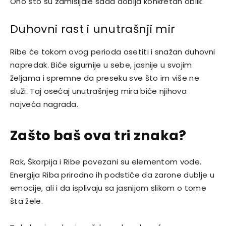
Ono što su zamišljale sada dobija konkretan oblik.
Duhovni rast i unutrašnji mir
Ribe će tokom ovog perioda osetiti i snažan duhovni
napredak. Biće sigurnije u sebe, jasnije u svojim
željama i spremne da preseku sve što im više ne
služi. Taj osećaj unutrašnjeg mira biće njihova
najveća nagrada.
Zašto baš ova tri znaka?
Rak, Škorpija i Ribe povezani su elementom vode.
Energija Riba prirodno ih podstiče da zarone dublje u
emocije, ali i da isplivaju sa jasnijom slikom o tome
šta žele.