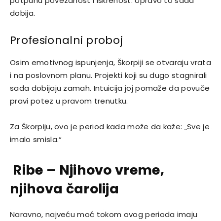
potpunu povezanost i iskrenost. Upravo to sada
dobija.
Profesionalni proboj
Osim emotivnog ispunjenja, Škorpiji se otvaraju vrata
i na poslovnom planu. Projekti koji su dugo stagnirali
sada dobijaju zamah. Intuicija joj pomaže da povuče
pravi potez u pravom trenutku.
Za Škorpiju, ovo je period kada može da kaže: „Sve je
imalo smisla.“
Ribe – Njihovo vreme,
njihova čarolija
Naravno, najveću moć tokom ovog perioda imaju