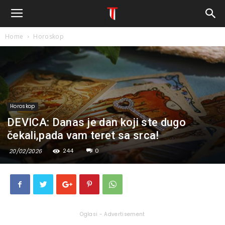
Home
Horoskop
Horoskop
DEVICA: Danas je dan koji ste dugo
čekali,pada vam teret sa srca!
244
0
20/02/2026
Oglasi - Advertisement