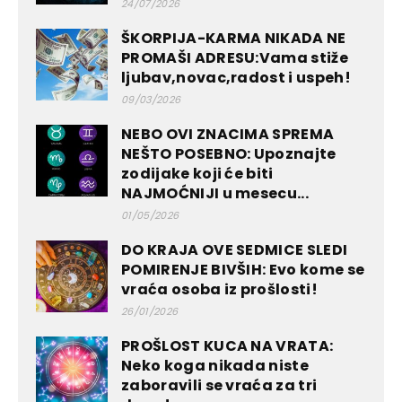
24/07/2026
ŠKORPIJA-KARMA NIKADA NE
PROMAŠI ADRESU:Vama stiže
ljubav,novac,radost i uspeh!
09/03/2026
NEBO OVI ZNACIMA SPREMA
NEŠTO POSEBNO: Upoznajte
zodijake koji će biti
NAJMOĆNIJI u mesecu...
01/05/2026
DO KRAJA OVE SEDMICE SLEDI
POMIRENJE BIVŠIH: Evo kome se
vraća osoba iz prošlosti!
26/01/2026
PROŠLOST KUCA NA VRATA:
Neko koga nikada niste
zaboravili se vraća za tri