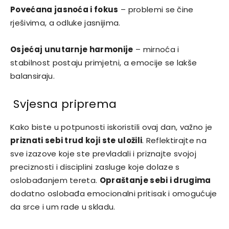
Povećana jasnoća i fokus
– problemi se čine
rješivima, a odluke jasnijima.
Osjećaj unutarnje harmonije
– mirnoća i
stabilnost postaju primjetni, a emocije se lakše
balansiraju.
Svjesna priprema
Kako biste u potpunosti iskoristili ovaj dan, važno je
priznati sebi trud koji ste uložili
. Reflektirajte na
sve izazove koje ste prevladali i priznajte svojoj
preciznosti i disciplini zasluge koje dolaze s
oslobađanjem tereta.
Opraštanje sebi i drugima
dodatno oslobađa emocionalni pritisak i omogućuje
da srce i um rade u skladu.