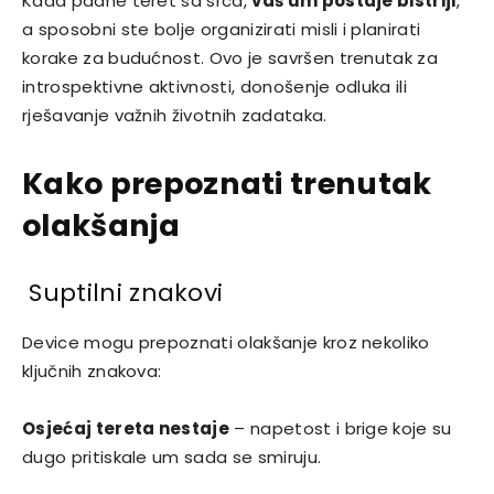
Kada padne teret sa srca,
vaš um postaje bistriji
,
a sposobni ste bolje organizirati misli i planirati
korake za budućnost. Ovo je savršen trenutak za
introspektivne aktivnosti, donošenje odluka ili
rješavanje važnih životnih zadataka.
Kako prepoznati trenutak
olakšanja
Suptilni znakovi
Device mogu prepoznati olakšanje kroz nekoliko
ključnih znakova:
Osjećaj tereta nestaje
– napetost i brige koje su
dugo pritiskale um sada se smiruju.