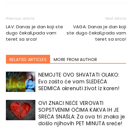
Previous article
Next article
LAV: Danas je dan koji ste
VAGA: Danas je dan koji
dugo čekali,pada vam
ste dugo čekali,pada vam
teret sa srca!
teret sa srca!
RELATED ARTICLES
MORE FROM AUTHOR
NEMOJTE OVO SHVATATI OLAKO:
Evo zašto će vam SLEDEĆA
SEDMICA okrenuti život iz koren!
OVI ZNACI NEĆE VEROVATI
SOPSTVENIM OČIMA KAKVA IH JE
SREĆA SNAŠLA: Za ova tri znaka je
došlo njihovih PET MINUTA sreće!