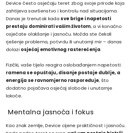
Device često osjećaju teret zbog svoje prirode koja
zahtijeva savršenstvo i kontrolu nad situacijama.
Danas je trenutak kada
sve brige i napetosti
prestaju dominirati vašim životom
, a vi konačno
osjećate olakšanje i jasnoću. Možda ste čekali
rješenje problema, potvrdu ili unutarnji mir – danas
dolazi
osjećaj emotivnog rasterećenja
.
Fizički, vaše tijelo reagira oslobađanjem napetosti:
ramena se opuštaju, disanje postaje dublje, a
energija se ravnomjerno raspoređuje
, što
dodatno pojačava osjećaj slobode i unutarnje
lakoće.
Mentalna jasnoća i fokus
Kao znak zemlje, Device cijene praktičnost i jasnoću.