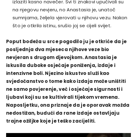
izlaziti kasno navečer. Svi ti znakovi upućivali su
na njegovu nevjeru, no Anastasia je, unatoč
sumnjama, željela vjerovati u njihovu vezu. Nakon
što je otkrila istinu, srušio joj se cijeli svijet.
Poput bodeža u srce pogodilo ju je otkriće da je
posljednja dva mjeseca njihove veze bio
nevjeran s drugom djevojkom. Anastasia je
iskusila duboke osjećaje poniženja, izdaje i
intenzivne boli. Njezino iskustvo služi kao
svjedočanstvo o tome kako izdaja može uništiti
ne samo povjerenje, već i osjećaje sigurnosti i
ljubavi koji su se kultivirali tijekom vremena.
Naposljetku, ona priznaje da je oporavak možda
nedostižan, budući da rane izdaje ostavljaju
trajne ožiljke koje je teško zacijeliti.