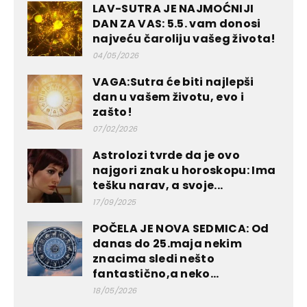
LAV-SUTRA JE NAJMOĆNIJI
DAN ZA VAS: 5.5. vam donosi
najveću čaroliju vašeg života!
04/05/2026
VAGA:Sutra će biti najlepši
dan u vašem životu, evo i
zašto!
07/02/2026
Astrolozi tvrde da je ovo
najgori znak u horoskopu: Ima
tešku narav, a svoje...
17/09/2025
POČELA JE NOVA SEDMICA: Od
danas do 25.maja nekim
znacima sledi nešto
fantastično,a neko...
18/05/2026