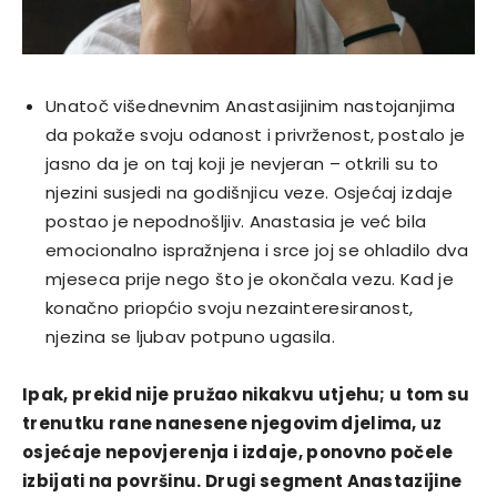
Unatoč višednevnim Anastasijinim nastojanjima
da pokaže svoju odanost i privrženost, postalo je
jasno da je on taj koji je nevjeran – otkrili su to
njezini susjedi na godišnjicu veze. Osjećaj izdaje
postao je nepodnošljiv. Anastasia je već bila
emocionalno ispražnjena i srce joj se ohladilo dva
mjeseca prije nego što je okončala vezu. Kad je
konačno priopćio svoju nezainteresiranost,
njezina se ljubav potpuno ugasila.
Ipak, prekid nije pružao nikakvu utjehu; u tom su
trenutku rane nanesene njegovim djelima, uz
osjećaje nepovjerenja i izdaje, ponovno počele
izbijati na površinu. Drugi segment Anastazijine