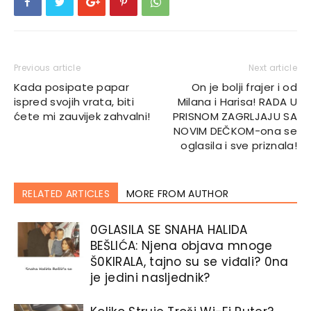
Previous article
Next article
Kada posipate papar
On je bolji frajer i od
ispred svojih vrata, biti
Milana i Harisa! RADA U
ćete mi zauvijek zahvalni!
PRISNOM ZAGRLJAJU SA
NOVIM DEČKOM-ona se
oglasila i sve priznala!
RELATED ARTICLES
MORE FROM AUTHOR
0GLASlLA SE SNAHA HALlDA
BEŠLlĆA: Njena objava mnoge
Š0KIRALA, tajno su se viđali? 0na
je jedini nasljednik?