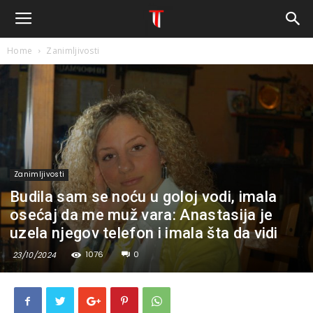
Home
Zanimljivosti
Zanimljivosti
Budila sam se noću u goloj vodi, imala
osećaj da me muž vara: Anastasija je
uzela njegov telefon i imala šta da vidi
1076
0
23/10/2024