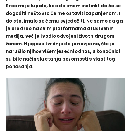
Srce mi je lupalo, kao da imam instinkt da će se
dogoditi nešto što će me ostaviti zapanjenom. I
doista, imalo se čemu svjedočiti. Ne samo da ga
je blokirao na svim platformama društvenih
medija, već je i vodio odvojeni život s drugom
ženom. Njegove tvrdnje da je nevjerna, što je
narušilo njihov višemjesečni odnos, u konačnici
su bile način skretanja pozornosti s vlastitog
ponašanja.