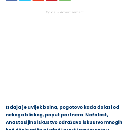
Oglasi - Advertisement
Izdaja je uvijek bolna, pogotovo kada dolazi od
nekoga bliskog, poput partnera. Nažalost,
Anastasijino iskustvo odražava iskustvo mnogih
koji dijele priče o izdaji i eroziji povjerenja u