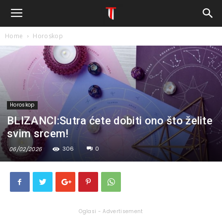
Home
Horoskop
Horoskop
BLIZANCI:Sutra ćete dobiti ono što želite
svim srcem!
306
0
06/02/2026
Oglasi - Advertisement