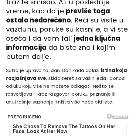
tražite smisao. Ali u poslednje
vreme, kao da je
previše toga
ostalo nedorečeno
. Reči su visile u
vazduhu, poruke su kasnile, a vi ste
osećali da vam fali
jedna ključna
informacija
da biste znali kojim
putem dalje.
Sutra je upravo taj dan. Dan kada dolazi
istina koja
razjašnjava sve
, skida teret sa vaših leđa i donosi
odluku koju više ne možete odlagati. Nešto se
rasvetljava – kroz razgovor, poruku, priznanje ili
unutrašnje saznanje. I ništa više neće biti isto.