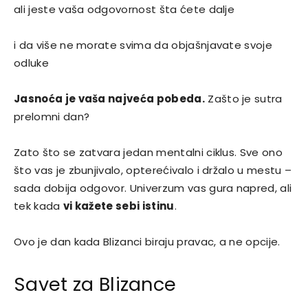
ali jeste vaša odgovornost šta ćete dalje
i da više ne morate svima da objašnjavate svoje
odluke
Jasnoća je vaša najveća pobeda.
Zašto je sutra
prelomni dan?
Zato što se zatvara jedan mentalni ciklus. Sve ono
što vas je zbunjivalo, opterećivalo i držalo u mestu –
sada dobija odgovor. Univerzum vas gura napred, ali
tek kada
vi kažete sebi istinu
.
Ovo je dan kada Blizanci biraju pravac, a ne opcije.
Savet za Blizance