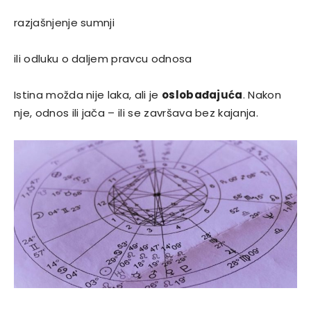
razjašnjenje sumnji
ili odluku o daljem pravcu odnosa
Istina možda nije laka, ali je
oslobađajuća
. Nakon
nje, odnos ili jača – ili se završava bez kajanja.