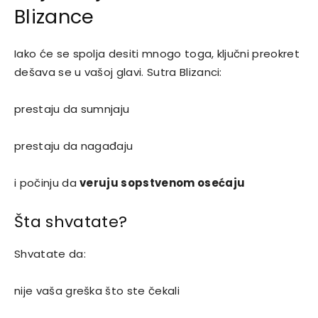
Blizance
Iako će se spolja desiti mnogo toga, ključni preokret
dešava se u vašoj glavi. Sutra Blizanci:
prestaju da sumnjaju
prestaju da nagađaju
i počinju da
veruju sopstvenom osećaju
Šta shvatate?
Shvatate da:
nije vaša greška što ste čekali