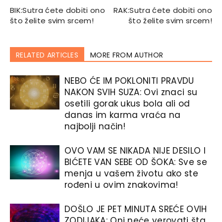
BIK:Sutra ćete dobiti ono
RAK:Sutra ćete dobiti ono
što želite svim srcem!
što želite svim srcem!
RELATED ARTICLES
MORE FROM AUTHOR
NEBO ĆE IM POKLONITI PRAVDU
NAKON SVIH SUZA: Ovi znaci su
osetili gorak ukus bola ali od
danas im karma vraća na
najbolji način!
OVO VAM SE NIKADA NIJE DESILO I
BIĆETE VAN SEBE OD ŠOKA: Sve se
menja u vašem životu ako ste
rođeni u ovim znakovima!
DOŠLO JE PET MINUTA SREĆE OVIH
ZODIJAKA: Oni neće verovati šta