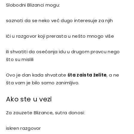
Slobodni Blizanci mogu:
saznati da se neko već dugo interesuje za njih
Ići u razgovor koji prerasta u nešto mnogo više
ili shvatiti da osećanja idu u drugom pravcu nego
što su mislili
Ovo je dan kada shvatate
šta zaista želite
, a ne
šta vam je bilo samo zanimljivo.
Ako ste u vezi
Za zauzete Blizance, sutra donosi:
iskren razgovor