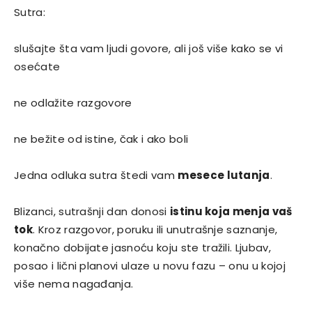
Sutra:
slušajte šta vam ljudi govore, ali još više kako se vi
osećate
ne odlažite razgovore
ne bežite od istine, čak i ako boli
Jedna odluka sutra štedi vam
mesece lutanja
.
Blizanci, sutrašnji dan donosi
istinu koja menja vaš
tok
. Kroz razgovor, poruku ili unutrašnje saznanje,
konačno dobijate jasnoću koju ste tražili. Ljubav,
posao i lični planovi ulaze u novu fazu – onu u kojoj
više nema nagađanja.