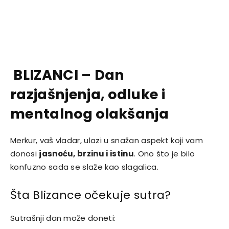
BLIZANCI – Dan
razjašnjenja, odluke i
mentalnog olakšanja
Merkur, vaš vladar, ulazi u snažan aspekt koji vam
donosi
jasnoću, brzinu i istinu
. Ono što je bilo
konfuzno sada se slaže kao slagalica.
Šta Blizance očekuje sutra?
Sutrašnji dan može doneti: