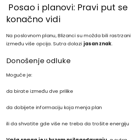
Posao i planovi: Pravi put se
konačno vidi
Na poslovnom planu, Blizanci su možda bili rastrzani
između više opcija. Sutra dolazi
jasan znak
.
Donošenje odluke
Moguće je:
da birate između dve prilike
da dobijete informaciju koja menja plan
ili da shvatite gde više ne treba da trošite energiju
Vaša snaga je u brzom prilagođavanju
, a sutra