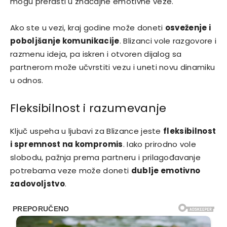
mogu prerasti u značajne emotivne veze.
Ako ste u vezi, kraj godine može doneti
osveženje i
poboljšanje komunikacije
. Blizanci vole razgovore i
razmenu ideja, pa iskren i otvoren dijalog sa
partnerom može učvrstiti vezu i uneti novu dinamiku
u odnos.
Fleksibilnost i razumevanje
Ključ uspeha u ljubavi za Blizance jeste
fleksibilnost
i spremnost na kompromis
. Iako prirodno vole
slobodu, pažnja prema partneru i prilagođavanje
potrebama veze može doneti
dublje emotivno
zadovoljstvo
.