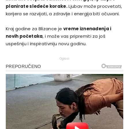
planirate sledeće korake.
Ljubav može procvetati,
karijera se razvijati, a zdravlje i energija biti očuvani.
Kraj godine za Blizance je
vreme iznenađenja i
novih početaka
, i može vas pripremiti za još
uspešniju i inspirativniju novu godinu.
Oglasi