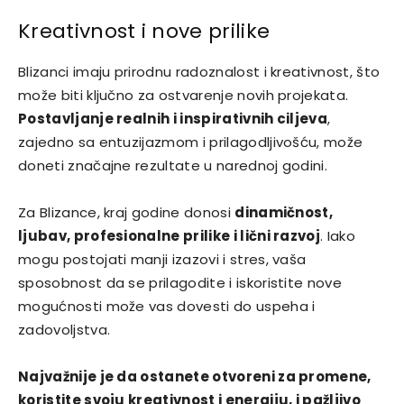
Kreativnost i nove prilike
Blizanci imaju prirodnu radoznalost i kreativnost, što
može biti ključno za ostvarenje novih projekata.
Postavljanje realnih i inspirativnih ciljeva
,
zajedno sa entuzijazmom i prilagodljivošću, može
doneti značajne rezultate u narednoj godini.
Za Blizance, kraj godine donosi
dinamičnost,
ljubav, profesionalne prilike i lični razvoj
. Iako
mogu postojati manji izazovi i stres, vaša
sposobnost da se prilagodite i iskoristite nove
mogućnosti može vas dovesti do uspeha i
zadovoljstva.
Najvažnije je da ostanete otvoreni za promene,
koristite svoju kreativnost i energiju, i pažljivo