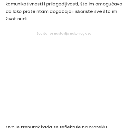
komunikativnosti i prilagodljivosti, što im omogućava
da lako prate ritam događaja i iskoriste sve što im
život nudi.
Sadržaj se nastavlja nakon oglasa
Ovo je trenutak kada se reflektuje na proteklu