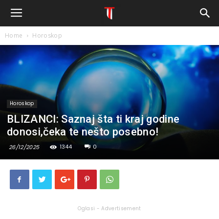
Home
Horoskop
Horoskop
BLIZANCI: Saznaj šta ti kraj godine
donosi,čeka te nešto posebno!
1344
0
26/12/2025
Oglasi - Advertisement