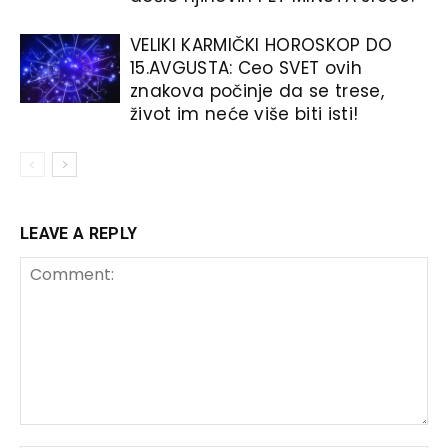
VELIKI KARMIČKI HOROSKOP DO
15.AVGUSTA: Ceo SVET ovih
znakova počinje da se trese,
život im neće više biti isti!
LEAVE A REPLY