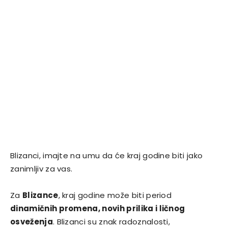
Blizanci, imajte na umu da će kraj godine biti jako
zanimljiv za vas.
Za
Blizance
, kraj godine može biti period
dinamičnih promena, novih prilika i ličnog
osveženja
. Blizanci su znak radoznalosti,