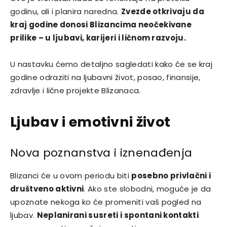
godinu, ali i planira naredna.
Zvezde otkrivaju da
kraj godine donosi Blizancima neočekivane
prilike – u ljubavi, karijeri i ličnom razvoju.
U nastavku ćemo detaljno sagledati kako će se kraj
godine odraziti na ljubavni život, posao, finansije,
zdravlje i lične projekte Blizanaca.
Ljubav i emotivni život
Nova poznanstva i iznenađenja
Blizanci će u ovom periodu biti
posebno privlačni i
društveno aktivni
. Ako ste slobodni, moguće je da
upoznate nekoga ko će promeniti vaš pogled na
ljubav.
Neplanirani susreti i spontani kontakti