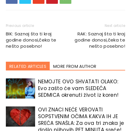
Previous article
Next article
BIK: Saznaj šta ti kraj
RAK: Saznaj šta ti kraj
godine donosi,čeka te
godine donosi,čeka te
nešto posebno!
nešto posebno!
RELATED ARTICLES
MORE FROM AUTHOR
NEMOJTE OVO SHVATATI OLAKO:
Evo zašto će vam SLEDEĆA
SEDMICA okrenuti život iz koren!
OVI ZNACI NEĆE VEROVATI
SOPSTVENIM OČIMA KAKVA IH JE
SREĆA SNAŠLA: Za ova tri znaka je
došlo njihovih PET MINUTA sreće!