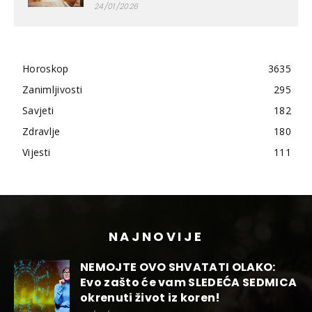
24/01/2026
Horoskop
3635
Zanimljivosti
295
Savjeti
182
Zdravlje
180
Vijesti
111
NAJNOVIJE
NEMOJTE OVO SHVATATI OLAKO:
Evo zašto će vam SLEDEĆA SEDMICA
okrenuti život iz koren!