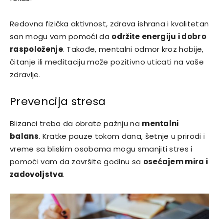
Redovna fizička aktivnost, zdrava ishrana i kvalitetan
san mogu vam pomoći da
održite energiju i dobro
raspoloženje
. Takođe, mentalni odmor kroz hobije,
čitanje ili meditaciju može pozitivno uticati na vaše
zdravlje.
Prevencija stresa
Blizanci treba da obrate pažnju na
mentalni
balans
. Kratke pauze tokom dana, šetnje u prirodi i
vreme sa bliskim osobama mogu smanjiti stres i
pomoći vam da završite godinu sa
osećajem mira i
zadovoljstva
.