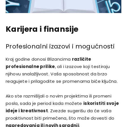
Karijera i finansije
Profesionalni izazovi i mogućnosti
Kraj godine donosi Blizancima
različite
profesionalne prilike
, ali i izazove koji testiraju
njihovu snalažljivost. Vaša sposobnost da brzo
reagujete i prilagodite se promenama biće ključna.
Ako ste razmišljali o novim projektima ili promeni
posla, sada je period kada možete
iskoristiti svoje
ideje i kreativnost
. Zvezde sugerišu da će vaša
proaktivnost biti primećena, što može dovesti do
napredovanja ili novih saradnji
.