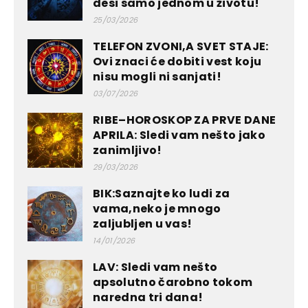
desi samo jednom u životu!
25/03/2026
TELEFON ZVONI,A SVET STAJE:
Ovi znaci će dobiti vest koju
nisu mogli ni sanjati!
03/07/2026
RIBE–HOROSKOP ZA PRVE DANE
APRILA: Sledi vam nešto jako
zanimljivo!
29/03/2026
BIK:Saznajte ko ludi za
vama,neko je mnogo
zaljubljen u vas!
14/01/2026
LAV: Sledi vam nešto
apsolutno čarobno tokom
naredna tri dana!