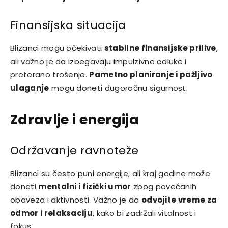
Finansijska situacija
Blizanci mogu očekivati
stabilne finansijske prilive
,
ali važno je da izbegavaju impulzivne odluke i
preterano trošenje.
Pametno planiranje i pažljivo
ulaganje
mogu doneti dugoročnu sigurnost.
Zdravlje i energija
Održavanje ravnoteže
Blizanci su često puni energije, ali kraj godine može
doneti
mentalni i fizički umor
zbog povećanih
obaveza i aktivnosti. Važno je da
odvojite vreme za
odmor i relaksaciju
, kako bi zadržali vitalnost i
fokus.