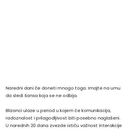
Naredni dani će doneti mnogo toga. Imajte na umu
da sledi šansa koja se ne odbija.
Blizanci ulaze u period u kojem će komunikacija,
radoznalost i prilagodljivost biti posebno naglašeni.
U narednih 20 dana zvezde ističu važnost interakcije