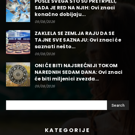
POSLE SVEGA ŠTO SU PRETRPELI,
SADA JE RED NA NJIH: Ovi znaci
konačno dobijaju...
09/08/2026
ZAKLELA SE ZEMLJA RAJU DA SE
TAJNE SVE SAZNAJU: Ovi znaci će
saznati nešto...
09/08/2026
ONI ĆE BITI NAJSREĆNIJI TOKOM
NAREDNIH SEDAM DANA: Ovi znaci
će biti miljenici zvezda...
09/08/2026
KATEGORIJE