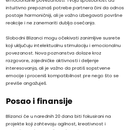
emocionalne povezanosti. Tvoja sposobnost da
intuitivno prepoznaš potrebe partnera čini da odnos
postaje harmoničniji, ali je važno izbegavati površne
reakcije i ne zanemariti dublja osećanja.
Slobodni Blizanci mogu očekivati zanimljive susrete
koji uključuju intelektualnu stimulaciju i emocionalnu
povezanost. Nova poznanstva dolaze kroz
razgovore, zajedničke aktivnosti i deljenje
interesovanja, ali je važno da pratiš sopstvene
emocije i proceniš kompatibilnost pre nego što se
previše angažuješ.
Posao i finansije
Blizanci će u narednih 20 dana biti fokusirani na
projekte koji zahtevaju agilnost, kreativnost i