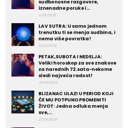
sudbonosne razgovore,
iznenadne poruke i...
11/06/2026
LAV SUTRA: U samo jednom
trenutku ti se menja sudbina, i
nema više povratka!
13/04/2026
PETAK,SUBOTA I NEDELJA:
Veliki horoskop za sve znakove
za narednih 72.sata-nekome
sledi najveća radost!
28/05/2026
BLIZANAC ULAZI U PERIOD KOJI
ĆE MU POTPUNO PROMENITI
ŽIVOT: Jedna odluka menja
sve,...
27/04/2026