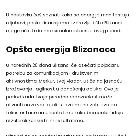
U nastavku ćeš saznati kako se energije manifestuju
u ljubavi, poslu, finansijama i zdravlju, i šta Blizanci
mogu učiniti da maksimalno iskoriste ovaj period.
Opšta energija Blizanaca
U narednih 20 dana Blizanci će osećati pojačanu
potrebu za komunikacijom i društvenim
aktivnostima. Merkur, tvoj vladar, utiče na jasnoću
izražavanja i agilnost u donošenju odluka. Ovo je
period kada tvoja prirodna radoznalost može
otvoriti nova vrata, ali istovremeno zahteva da
fokus ostane na prioritetima kako bi impulsi i ideje
rezultirali konkretnim rezultatima.