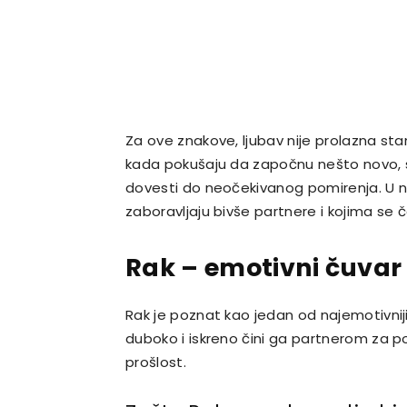
Za ove znakove, ljubav nije prolazna sta
kada pokušaju da započnu nešto novo, s
dovesti do neočekivanog pomirenja. U n
zaboravljaju bivše partnere i kojima se 
Rak – emotivni čuva
Rak je poznat kao jedan od najemotivnij
duboko i iskreno čini ga partnerom za p
prošlost.