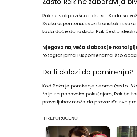
Zašto Rak ne zaboravlja bi
Rak ne voli površne odnose. Kada se vež
Svaka uspomena, svaki trenutak i svaka
kada dođe do raskida, Rak često idealiz
Njegova najveća slabost je nostalgij
fotografijama i uspomenama, što dodat
Da li dolazi do pomirenja?
Kod Raka je pomirenje veoma često. Ako 
želje za ponovnim pokušajem, Rak će teš
prava ljubav može da prevaziđe sve pre