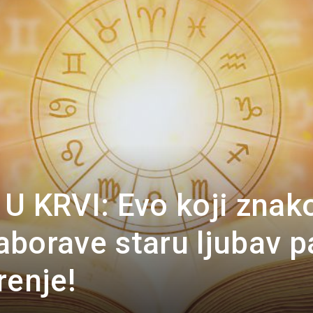
Portal
U KRVI: Evo koji znak
borave staru ljubav p
renje!