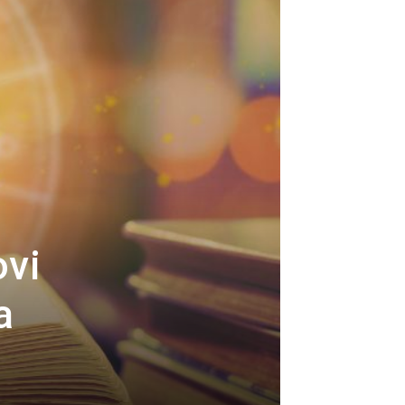
ovi
a