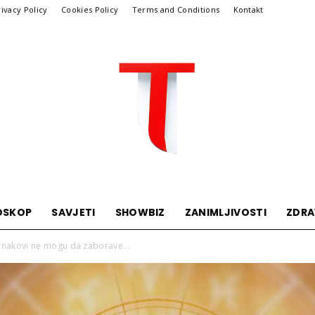
rivacy Policy
Cookies Policy
Terms and Conditions
Kontakt
OSKOP
SAVJETI
SHOWBIZ
ZANIMLJIVOSTI
ZDRA
Telegraf
 znakovi ne mogu da zaborave...