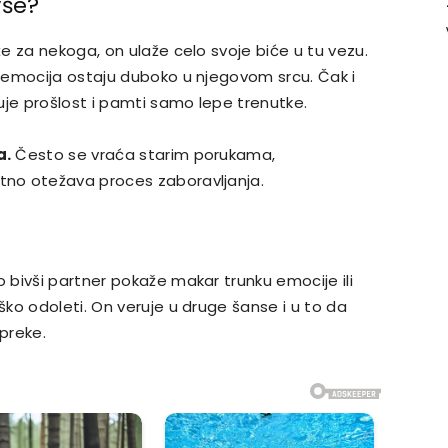
vše?
e za nekoga, on ulaže celo svoje biće u tu vezu.
 emocija ostaju duboko u njegovom srcu. Čak i
uje prošlost i pamti samo lepe trenutke.
a.
Često se vraća starim porukama,
no otežava proces zaboravljanja.
bivši partner pokaže makar trunku emocije ili
ko odoleti. On veruje u druge šanse i u to da
preke.