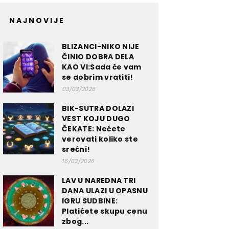
NAJNOVIJE
BLIZANCI-NIKO NIJE
ČINIO DOBRA DELA
KAO VI:Sada će vam
se dobrim vratiti!
03/03/2026
BIK-SUTRA DOLAZI
VEST KOJU DUGO
ČEKATE: Nećete
verovati koliko ste
srećni!
16/03/2026
LAV U NAREDNA TRI
DANA ULAZI U OPASNU
IGRU SUDBINE:
Platićete skupu cenu
zbog...