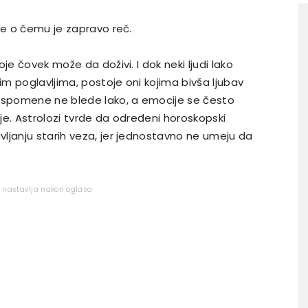
te o čemu je zapravo reč.
je čovek može da doživi. I dok neki ljudi lako
im poglavljima, postoje oni kojima bivša ljubav
 uspomene ne blede lako, a emocije se često
lje. Astrolozi tvrde da određeni horoskopski
ljanju starih veza, jer jednostavno ne umeju da
e nastavlja nakon oglasa