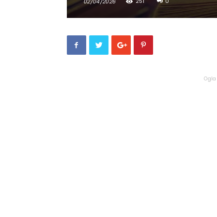
251
0
02/04/2026
Ogla