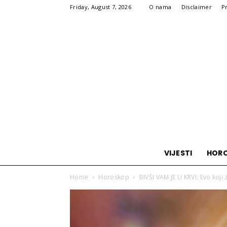
Friday, August 7, 2026
O nama
Disclaimer
P
VIJESTI
HOR
Home
Horoskop
BIVŠI VAM JE U KRVI: Evo koji