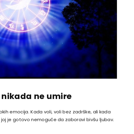
a nikada ne umire
bokih emocija. Kada voli, voli bez zadrške, ali kada
 joj je gotovo nemoguće da zaboravi bivšu ljubav.