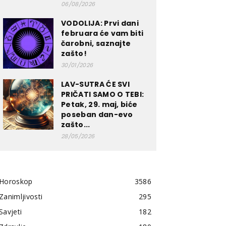
06/08/2026
VODOLIJA: Prvi dani
februara će vam biti
čarobni, saznajte
zašto!
30/01/2026
LAV-SUTRA ĆE SVI
PRIČATI SAMO O TEBI:
Petak, 29. maj, biće
poseban dan-evo
zašto...
28/05/2026
Horoskop
3586
Zanimljivosti
295
Savjeti
182