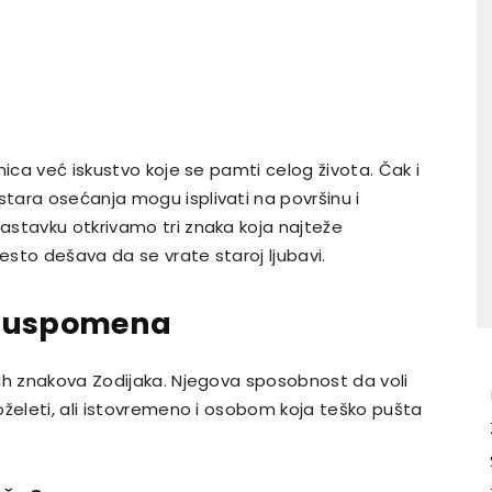
nica već iskustvo koje se pamti celog života. Čak i
tara osećanja mogu isplivati na površinu i
astavku otkrivamo tri znaka koja najteže
često dešava da se vrate staroj ljubavi.
r uspomena
ih znakova Zodijaka. Njegova sposobnost da voli
oželeti, ali istovremeno i osobom koja teško pušta