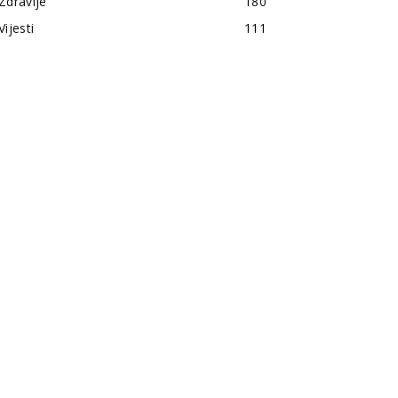
Zdravlje
180
Vijesti
111