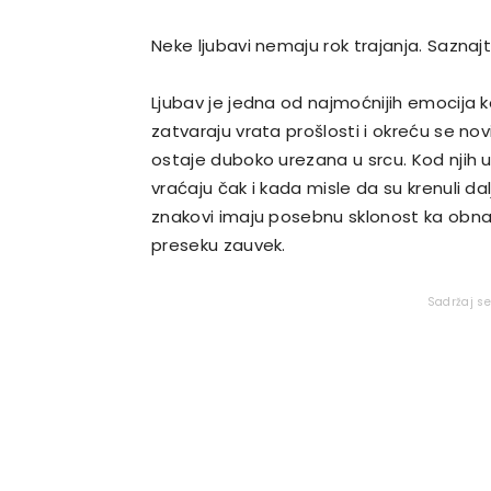
Neke ljubavi nemaju rok trajanja. Saznaj
Ljubav je jedna od najmoćnijih emocija ko
zatvaraju vrata prošlosti i okreću se nov
ostaje duboko urezana u srcu. Kod njih
vraćaju čak i kada misle da su krenuli da
znakovi imaju posebnu sklonost ka obnav
preseku zauvek.
Sadržaj s