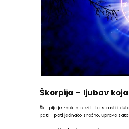
Škorpija – ljubav koj
Škorpija je znak intenziteta, strasti i du
pati – pati jednako snažno. Upravo zato