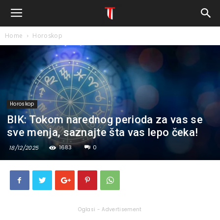
Home
Horoskop
Horoskop
BIK: Tokom narednog perioda za vas se
sve menja, saznajte šta vas lepo čeka!
1683
0
18/12/2025
Oglasi - Advertisement