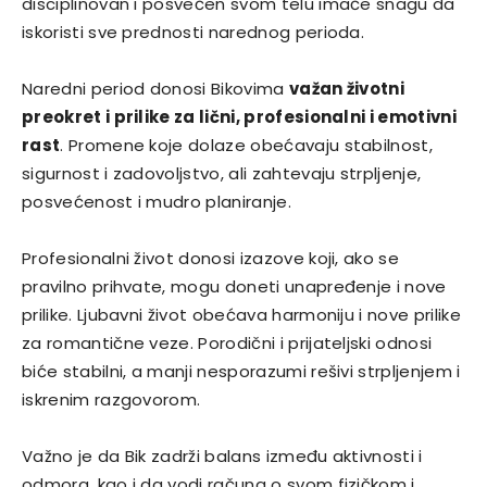
disciplinovan i posvećen svom telu imaće snagu da
iskoristi sve prednosti narednog perioda.
Naredni period donosi Bikovima
važan životni
preokret i prilike za lični, profesionalni i emotivni
rast
. Promene koje dolaze obećavaju stabilnost,
sigurnost i zadovoljstvo, ali zahtevaju strpljenje,
posvećenost i mudro planiranje.
Profesionalni život donosi izazove koji, ako se
pravilno prihvate, mogu doneti unapređenje i nove
prilike. Ljubavni život obećava harmoniju i nove prilike
za romantične veze. Porodični i prijateljski odnosi
biće stabilni, a manji nesporazumi rešivi strpljenjem i
iskrenim razgovorom.
Važno je da Bik zadrži balans između aktivnosti i
odmora, kao i da vodi računa o svom fizičkom i