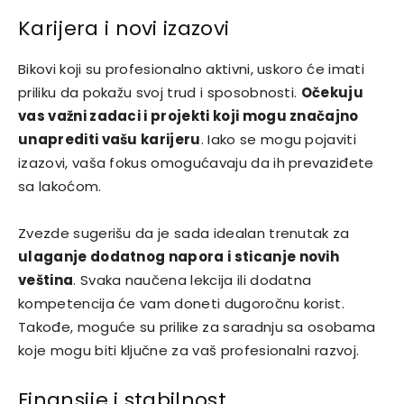
Karijera i novi izazovi
Bikovi koji su profesionalno aktivni, uskoro će imati
priliku da pokažu svoj trud i sposobnosti.
Očekuju
vas važni zadaci i projekti koji mogu značajno
unaprediti vašu karijeru
. Iako se mogu pojaviti
izazovi, vaša fokus omogućavaju da ih prevaziđete
sa lakoćom.
Zvezde sugerišu da je sada idealan trenutak za
ulaganje dodatnog napora i sticanje novih
veština
. Svaka naučena lekcija ili dodatna
kompetencija će vam doneti dugoročnu korist.
Takođe, moguće su prilike za saradnju sa osobama
koje mogu biti ključne za vaš profesionalni razvoj.
Finansije i stabilnost