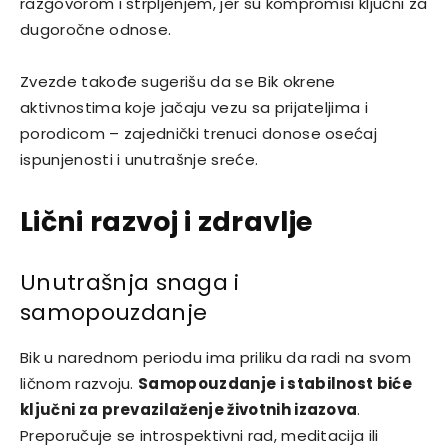
razgovorom i strpljenjem, jer su kompromisi ključni za
dugoročne odnose.
Zvezde takođe sugerišu da se Bik okrene
aktivnostima koje jačaju vezu sa prijateljima i
porodicom – zajednički trenuci donose osećaj
ispunjenosti i unutrašnje sreće.
Lični razvoj i zdravlje
Unutrašnja snaga i
samopouzdanje
Bik u narednom periodu ima priliku da radi na svom
ličnom razvoju.
Samopouzdanje i stabilnost biće
ključni za prevazilaženje životnih izazova
.
Preporučuje se introspektivni rad, meditacija ili