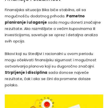
Finansijska situacija Bika biće stabilna, ali sa
mogućnošću dodatnog prihoda.
Pametno
planiranje i ulaganje
sada mogu doneti značajne
rezultate. Ako razmišljate o većim kupovinama ili
investicijama, savetuje se oprez i detaljna analiza
svih opcija.
Bikovi koji su štedljivi i racionalni u ovom periodu
mogu očekivati finansijsku sigurnost i mogućnost
ostvarivanja planova koji su dugoročno značajni.
Strpljenje i disciplina
sada donose najveće
rezultate, čak i ako se čini da promene dolaze
polako.