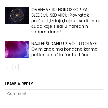
OVAN-VELIKI HOROSKOP ZA
SLEDEĆU SEDMICU: Povratak
prošlosti,izdaja,tajne i sudbinsko
čudo koje sledi u narednih
sedam dana!
NAJLEPŠI DANI U ŽIVOTU DOLAZE:
Ovim znacima konačno karma
poklanja nešto fantastično!
LEAVE A REPLY