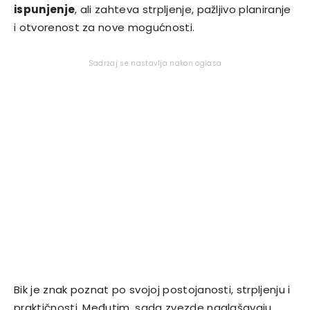
ispunjenje
, ali zahteva strpljenje, pažljivo planiranje
i otvorenost za nove mogućnosti.
Sadržaj se nastavlja nakon oglasa
Bik je znak poznat po svojoj postojanosti, strpljenju i
praktičnosti. Međutim, sada zvezde naglašavaju