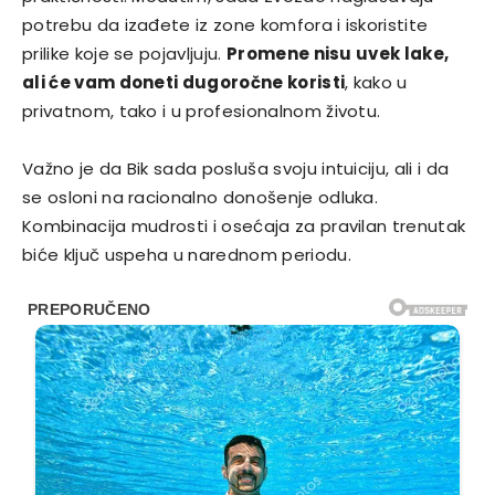
potrebu da izađete iz zone komfora i iskoristite
prilike koje se pojavljuju.
Promene nisu uvek lake,
ali će vam doneti dugoročne koristi
, kako u
privatnom, tako i u profesionalnom životu.
Važno je da Bik sada posluša svoju intuiciju, ali i da
se osloni na racionalno donošenje odluka.
Kombinacija mudrosti i osećaja za pravilan trenutak
biće ključ uspeha u narednom periodu.