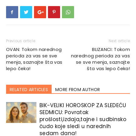
Previous article
Next article
OVAN: Tokom narednog
BLIZANCI: Tokom
perioda za vas se sve
narednog perioda za vas
menja, saznajte šta vas
se sve menja, saznajte
lepo čeka!
šta vas lepo čeka!
RELATED ARTICLES
MORE FROM AUTHOR
BIK-VELIKI HOROSKOP ZA SLEDEĆU
SEDMICU: Povratak
prošlosti,izdaja,tajne i sudbinsko
čudo koje sledi u narednih
sedam dana!