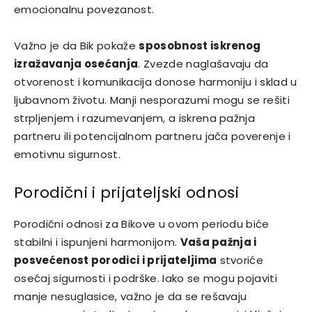
emocionalnu povezanost.
Važno je da Bik pokaže
sposobnost iskrenog
izražavanja osećanja
. Zvezde naglašavaju da
otvorenost i komunikacija donose harmoniju i sklad u
ljubavnom životu. Manji nesporazumi mogu se rešiti
strpljenjem i razumevanjem, a iskrena pažnja
partneru ili potencijalnom partneru jača poverenje i
emotivnu sigurnost.
Porodični i prijateljski odnosi
Porodični odnosi za Bikove u ovom periodu biće
stabilni i ispunjeni harmonijom.
Vaša pažnja i
posvećenost porodici i prijateljima
stvoriće
osećaj sigurnosti i podrške. Iako se mogu pojaviti
manje nesuglasice, važno je da se rešavaju