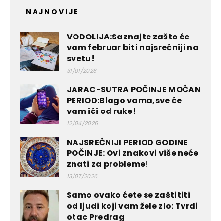
NAJNOVIJE
VODOLIJA:Saznajte zašto će
vam februar biti najsrećniji na
svetu!
31/01/2026
JARAC-SUTRA POČINJE MOĆAN
PERIOD:Blago vama,sve će
vam ići od ruke!
12/04/2026
NAJSREĆNIJI PERIOD GODINE
POČINJE: Ovi znakovi više neće
znati za probleme!
13/07/2026
Samo ovako ćete se zaštititi
od ljudi koji vam žele zlo: Tvrdi
otac Predrag