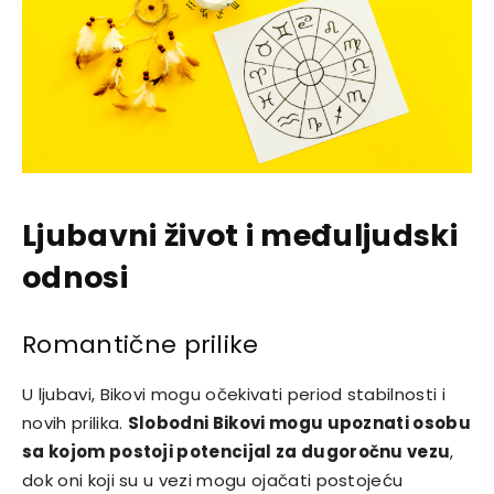
Ljubavni život i međuljudski
odnosi
Romantične prilike
U ljubavi, Bikovi mogu očekivati period stabilnosti i
novih prilika.
Slobodni Bikovi mogu upoznati osobu
sa kojom postoji potencijal za dugoročnu vezu
,
dok oni koji su u vezi mogu ojačati postojeću