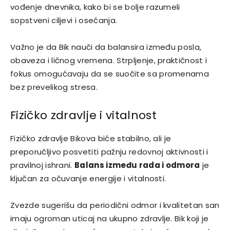
vođenje dnevnika, kako bi se bolje razumeli
sopstveni ciljevi i osećanja.
Važno je da Bik nauči da balansira između posla,
obaveza i ličnog vremena. Strpljenje, praktičnost i
fokus omogućavaju da se suočite sa promenama
bez prevelikog stresa.
Fizičko zdravlje i vitalnost
Fizičko zdravlje Bikova biće stabilno, ali je
preporučljivo posvetiti pažnju redovnoj aktivnosti i
pravilnoj ishrani.
Balans između rada i odmora
je
ključan za očuvanje energije i vitalnosti.
Zvezde sugerišu da periodični odmor i kvalitetan san
imaju ogroman uticaj na ukupno zdravlje. Bik koji je