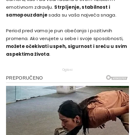
emotivnom zdravlju.
Strpljenje, stabilnost i
samopouzdanje
sada su vaša najveća snaga.
Period pred vama je pun obećanja i pozitivnih
promena. Ako verujete u sebe i svoje sposobnosti,
možete očekivati uspeh, sigurnost i sreću u svim
aspektima života
.
Oglasi