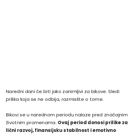
Naredni dani će biti jako zanimljivi za bikove. Sledi
prilika koja se ne odbija, razmislite o tome.
Bikovi se u narednom periodu nalaze pred značajnim
životnim promenama.
Ovaj period donosi prilike za
lični razvoj, finansijsku stabilnost i emotivno