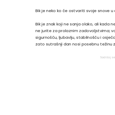
Bik je neko ko će ostvariti svoje snove 
Bik je znak koji ne sanja olako, ali kada n
ne jurite za prolaznim zadovoljstvima; v
sigurnošću, ljubavlju, stabilnošću i osj
zato sutrašnji dan nosi posebnu težinu 
Sadržaj s