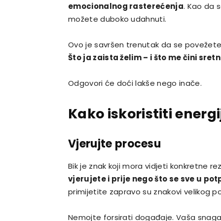
emocionalnog rasterećenja
. Kao da 
možete duboko udahnuti.
Ovo je savršen trenutak da se povežete
Što ja zaista želim – i što me čini sret
Odgovori će doći lakše nego inače.
Kako iskoristiti ener
Vjerujte procesu
Bik je znak koji mora vidjeti konkretne r
vjerujete i prije nego što se sve u po
primijetite zapravo su znakovi velikog 
Nemojte forsirati događaje. Vaša snaga su