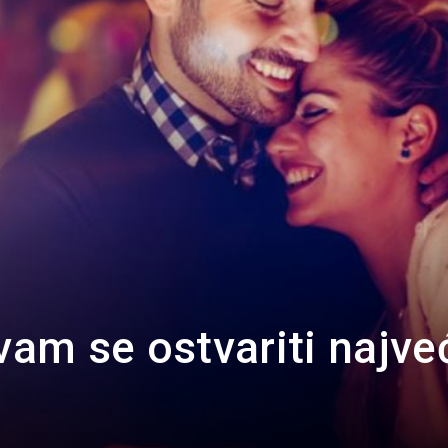
Portal
 vam se ostvariti najve