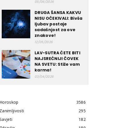
05/06/2026
DRUGA ŠANSA KAKVU
NISU OČEKIVALI: Bivša
ljubav postaje
sadašnjost za ove
znakove!
12/05/2026
LAV-SUTRA ĆETE BITI
NAJSREĆNIJI ČOVEK
NA SVETU: Stiže vam
karma!
03/04/2026
Horoskop
3586
Zanimljivosti
295
Savjeti
182
Zdravlje
180