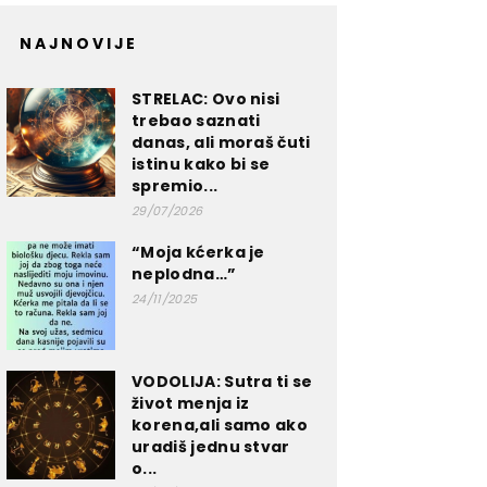
NAJNOVIJE
STRELAC: Ovo nisi
trebao saznati
danas, ali moraš čuti
istinu kako bi se
spremio...
29/07/2026
“Moja kćerka je
neplodna…”
24/11/2025
VODOLIJA: Sutra ti se
život menja iz
korena,ali samo ako
uradiš jednu stvar
o...