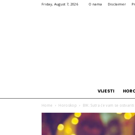
Friday, August 7, 2026
O nama
Disclaimer
P
VIJESTI
HOR
Home
Horoskop
BIK: Sutra će vam se ostvariti