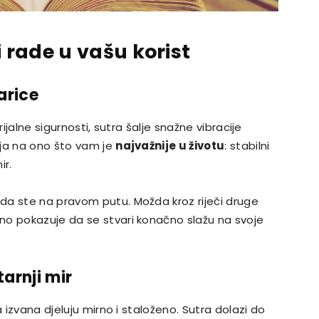
i rade u vašu korist
arice
rijalne sigurnosti, sutra šalje snažne vibracije
lja na ono što vam je
najvažnije u životu
: stabilni
ir.
da ste na pravom putu. Možda kroz riječi druge
no pokazuje da se stvari konačno slažu na svoje
arnji mir
a izvana djeluju mirno i staloženo. Sutra dolazi do