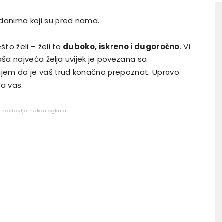
u danima koji su pred nama.
ešto želi – želi to
duboko, iskreno i dugoročno
. Vi
aša najveća želja uvijek je povezana sa
ećajem da je vaš trud konačno prepoznat. Upravo
za vas.
e nastavlja nakon oglasa