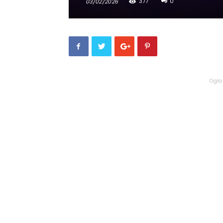
377
0
03/02/2026
Ogla