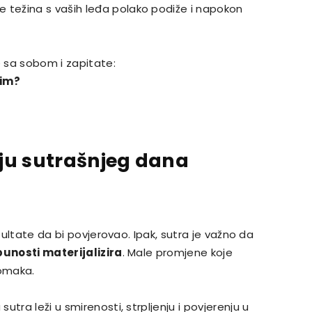
se težina s vaših leđa polako podiže i napokon
 sa sobom i zapitate:
nim?
giju sutrašnjeg dana
ezultate da bi povjerovao. Ipak, sutra je važno da
tpunosti materijalizira
. Male promjene koje
pomaka.
tra leži u smirenosti, strpljenju i povjerenju u