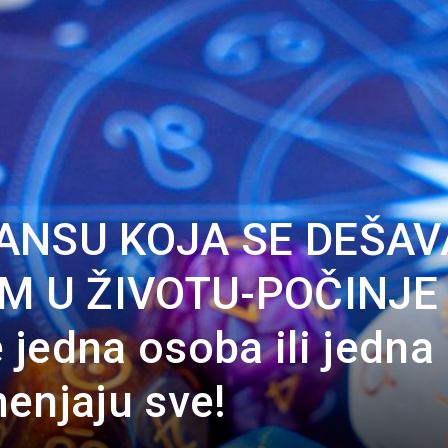
Portal
ŠANSU KOJA SE DEŠAV
M U ŽIVOTU-POČINJE
jedna osoba ili jedna
enjaju sve!