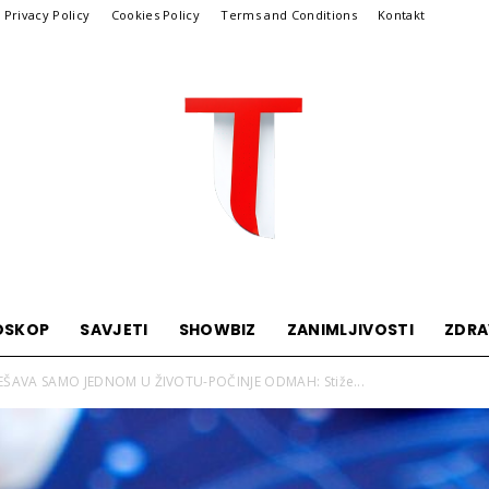
Privacy Policy
Cookies Policy
Terms and Conditions
Kontakt
OSKOP
SAVJETI
SHOWBIZ
ZANIMLJIVOSTI
ZDRA
Telegraf
DEŠAVA SAMO JEDNOM U ŽIVOTU-POČINJE ODMAH: Stiže...