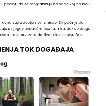
novi počinju da se reorganizuju na način koji na kraju
 rutina sada dobija novi smisao. Bik počinje da
paju u njegov unutrašnji osećaj mira, dok se druge
vao. To je prvi znak da život ulazi u novu fazu.
MENJA TOK DOGAĐAJA
nog