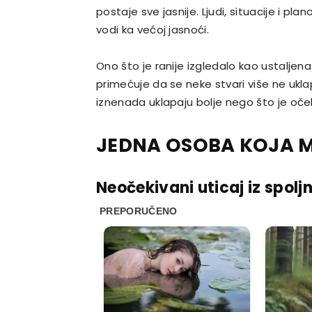
postaje sve jasnije. Ljudi, situacije i pla
vodi ka većoj jasnoći.
Ono što je ranije izgledalo kao ustaljena
primećuje da se neke stvari više ne ukla
iznenada uklapaju bolje nego što je očeki
JEDNA OSOBA KOJA 
Neočekivani uticaj iz spolj