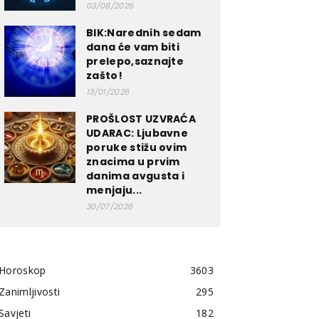
03/08/2026
BIK:Narednih sedam
dana će vam biti
prelepo,saznajte
zašto!
13/01/2026
PROŠLOST UZVRAĆA
UDARAC: Ljubavne
poruke stižu ovim
znacima u prvim
danima avgusta i
menjaju...
30/07/2026
Horoskop
3603
Zanimljivosti
295
Savjeti
182