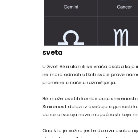
sveta
U život Bika ulazi ili se vraća osoba koj
ne mora odmah otkriti svoje prave namer
promene u načinu razmišljanja.
Bik može osetiti kombinaciju smirenost
Smirenost dolazi iz osećaja sigurnosti ko
da se otvaraju nove mogućnosti koje men
Ono što je važno jeste da ova osoba nij