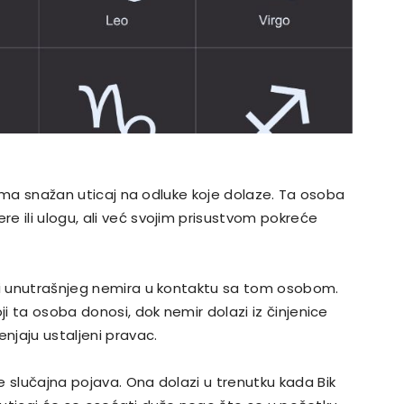
a ima snažan uticaj na odluke koje dolaze. Ta osoba
e ili ulogu, ali već svojim prisustvom pokreće
i i unutrašnjeg nemira u kontaktu sa tom osobom.
ji ta osoba donosi, dok nemir dolazi iz činjenice
jaju ustaljeni pravac.
e slučajna pojava. Ona dolazi u trenutku kada Bik