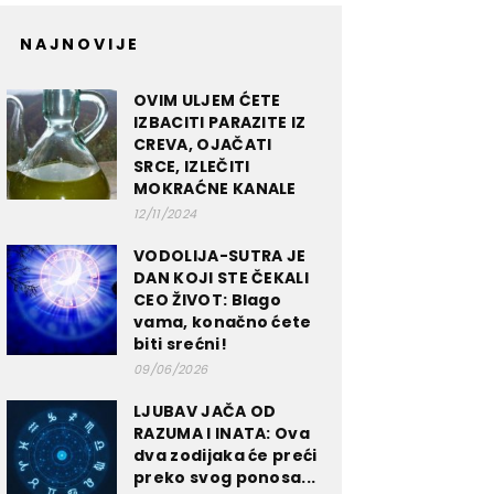
NAJNOVIJE
OVIM ULJEM ĆETE
IZBACITI PARAZITE IZ
CREVA, OJAČATI
SRCE, IZLEČITI
MOKRAĆNE KANALE
12/11/2024
VODOLIJA-SUTRA JE
DAN KOJI STE ČEKALI
CEO ŽIVOT: Blago
vama, konačno ćete
biti srećni!
09/06/2026
LJUBAV JAČA OD
RAZUMA I INATA: Ova
dva zodijaka će preći
preko svog ponosa...