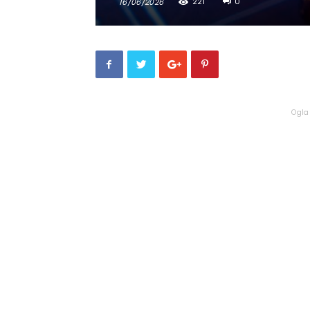
221
0
16/06/2026
Ogla