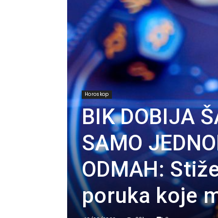
Horoskop
BIK DOBIJA 
SAMO JEDNO
ODMAH: Stiže 
poruka koje m