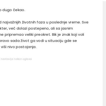
ako dugo čekao.
d najvažnijih životnih faza u poslednje vreme. Sve
ter, već dolazi postepeno, ali sa jasnim
pripremao veliki preokret. Bik je znak koji voli
 upravo sada život ga vodi u situaciju gde se
viši nivo postojanja.
e nastavlja nakon oglasa