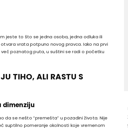
 jeste to što se jedna osoba, jedna odluka ili
oji otvara vrata potpuno novog pravca. Iako na prvi
već poznatog puta, u suštini se radi o početku
U TIHO, ALI RASTU S
u dimenziju
ao da se nešto “premešta” u pozadini života. Nije
 već suptilno pomeranje okolnosti koje vremenom