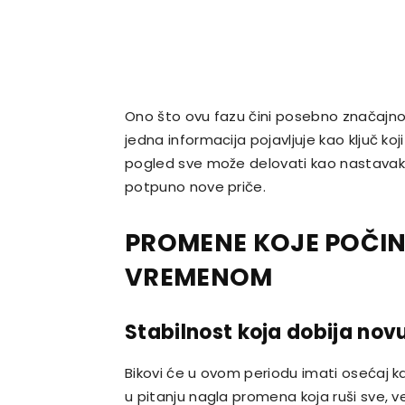
Ono što ovu fazu čini posebno značajnom
jedna informacija pojavljuje kao ključ k
pogled sve može delovati kao nastavak 
potpuno nove priče.
PROMENE KOJE POČINJ
VREMENOM
Stabilnost koja dobija nov
Bikovi će u ovom periodu imati osećaj k
u pitanju nagla promena koja ruši sve,