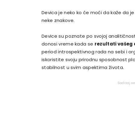
Devica je neko ko će moći da kaže da je
neke znakove.
Device su poznate po svojoj analitičnost
donosi vreme kada se
rezultati vašeg
period introspektivnog rada na sebi i or
iskoristite svoju prirodnu sposobnost pla
stabilnost u svim aspektima života.
Sadržaj s