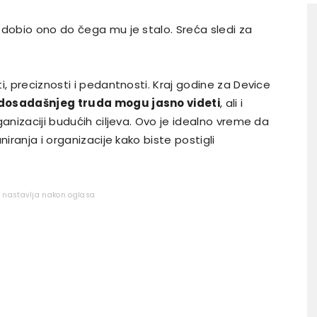
 dobio ono do čega mu je stalo. Sreća sledi za
i, preciznosti i pedantnosti. Kraj godine za Device
 dosadašnjeg truda mogu jasno videti
, ali i
ganizaciji budućih ciljeva. Ovo je idealno vreme da
niranja i organizacije kako biste postigli
e nastavlja nakon oglasa