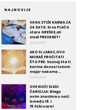
NAJNOVIJE
VAGA STIŽE KARMA ZA
24.SATA: Srce PLAĆA
stare GREŠKE,ali
sledi PREOKRET!
21/04/2026
AKO SI JARAC,OVO
MORAŠ PROČITATI
ŠTO PRE: Saznaj šta ti
karma donosi tokom
maja-nekome...
02/05/2026
OVE NOĆI SLEDI
ČAROLIJA: Blago
ovim znacima u noći
između 18. i
19.februara!