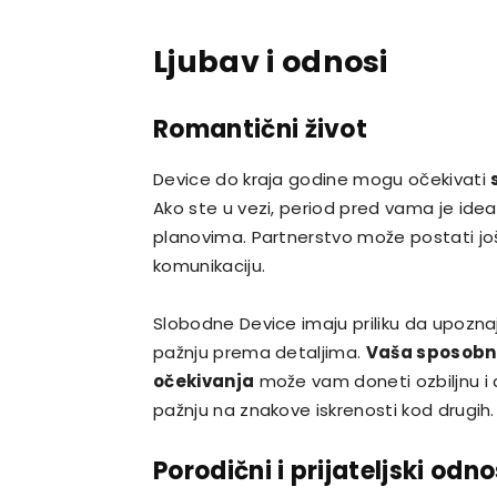
Ljubav i odnosi
Romantični život
Device do kraja godine mogu očekivati
Ako ste u vezi, period pred vama je ide
planovima. Partnerstvo može postati jo
komunikaciju.
Slobodne Device imaju priliku da upozna
pažnju prema detaljima.
Vaša sposobno
očekivanja
može vam doneti ozbiljnu i 
pažnju na znakove iskrenosti kod drugih.
Porodični i prijateljski odno