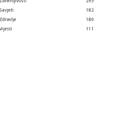
Zanimljivosti
295
Savjeti
182
Zdravlje
180
Vijesti
111