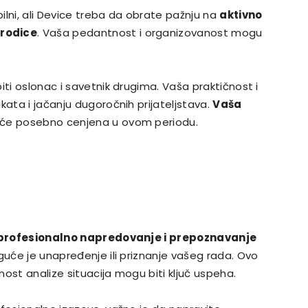
ilni, ali Device treba da obrate pažnju na
aktivno
orodice
. Vaša pedantnost i organizovanost mogu
iti oslonac i savetnik drugima. Vaša praktičnost i
kata i jačanju dugoročnih prijateljstava.
Vaša
će posebno cenjena u ovom periodu.
a profesionalno napredovanje i prepoznavanje
moguće je unapređenje ili priznanje vašeg rada. Ovo
ost analize situacija mogu biti ključ uspeha.