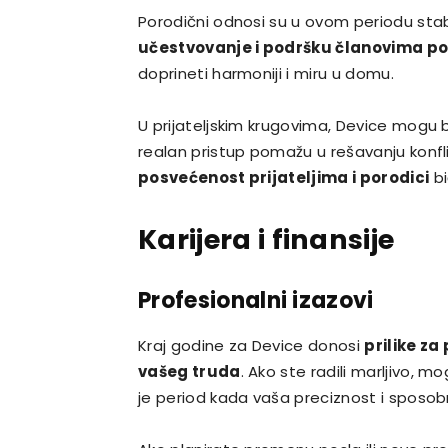
Porodični odnosi su u ovom periodu stab
učestvovanje i podršku članovima p
doprineti harmoniji i miru u domu.
U prijateljskim krugovima, Device mogu b
realan pristup pomažu u rešavanju konfli
posvećenost prijateljima i porodici
bi
Karijera i finansije
Profesionalni izazovi
Kraj godine za Device donosi
prilike z
vašeg truda
. Ako ste radili marljivo, 
je period kada vaša preciznost i sposobn