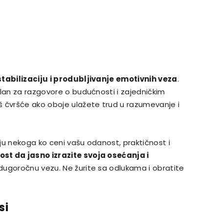
stabilizaciju i produbljivanje emotivnih veza
.
alan za razgovore o budućnosti i zajedničkim
š čvršće ako oboje ulažete trud u razumevanje i
ju nekoga ko ceni vašu odanost, praktičnost i
st da jasno izrazite svoja osećanja i
dugoročnu vezu. Ne žurite sa odlukama i obratite
si