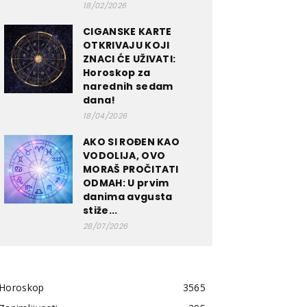
18/02/2026
CIGANSKE KARTE
OTKRIVAJU KOJI
ZNACI ĆE UŽIVATI:
Horoskop za
narednih sedam
dana!
18/04/2026
AKO SI ROĐEN KAO
VODOLIJA, OVO
MORAŠ PROČITATI
ODMAH: U prvim
danima avgusta
stiže...
28/07/2026
Horoskop
3565