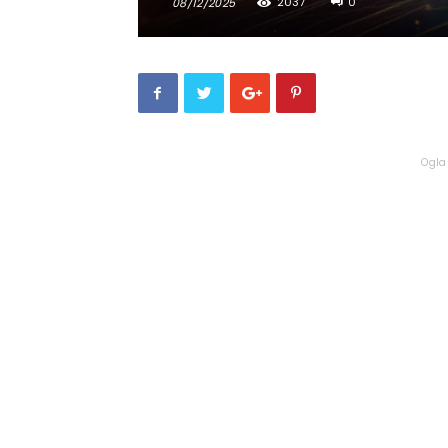
2037
0
08/12/2025
Ogla