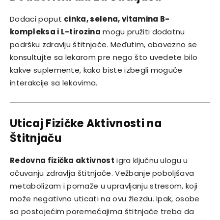
Dodaci poput
cinka, selena, vitamina B-
kompleksa i L-tirozina
mogu pružiti dodatnu
podršku zdravlju štitnjače. Međutim, obavezno se
konsultujte sa lekarom pre nego što uvedete bilo
kakve suplemente, kako biste izbegli moguće
interakcije sa lekovima.
Uticaj Fizičke Aktivnosti na
Štitnjaču
Redovna fizička aktivnost
igra ključnu ulogu u
očuvanju zdravlja štitnjače. Vežbanje poboljšava
metabolizam i pomaže u upravljanju stresom, koji
može negativno uticati na ovu žlezdu. Ipak, osobe
sa postojećim poremećajima štitnjače treba da