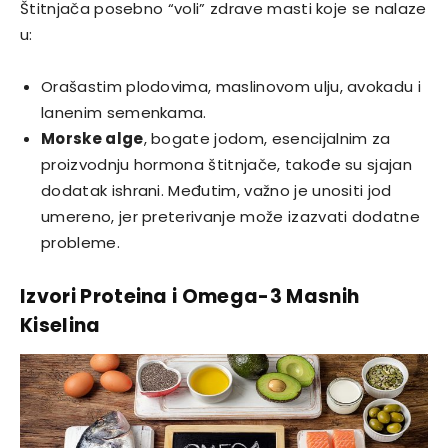
Štitnjača posebno “voli” zdrave masti koje se nalaze
u:
Orašastim plodovima, maslinovom ulju, avokadu i
lanenim semenkama.
Morske alge
, bogate jodom, esencijalnim za
proizvodnju hormona štitnjače, takođe su sjajan
dodatak ishrani. Međutim, važno je unositi jod
umereno, jer preterivanje može izazvati dodatne
probleme.
Izvori Proteina i Omega-3 Masnih
Kiselina