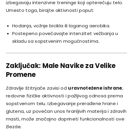
izbegavaju intenzivne treninge koji opterećuju telo.
Umesto toga, birajte aktivnosti poput:
Hodanja, vožnje bicikla ili laganog aerobika.
Postepeno povećavajte intenzitet vežbanja u
skladu sa sopstvenim mogućnostima.
Zaključak: Male Navike za Velike
Promene
Zdravlje štitnjače zavisi od
uravnotežene ishrane
,
redovne fizičke aktivnosti i pažljivog odnosa prema
sopstvenom telu. Izbegavanje prerađene hrane i
glutena, uz povećan unos hranljivih materija i zdravih
masti, može značajno doprineti funkcionalnosti ove
žlezde.