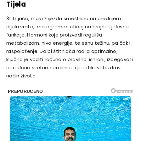
Tijela
Štitnjača, mala žlijezda smeštena na prednjem
dijelu vrata, ima ogroman uticaj na brojne tjelesne
funkcije. Hormoni koje proizvodi regulišu
metabolizam, nivo energije, telesnu težinu, pa čak i
raspoloženje. Da bi štitnjača radila optimalno,
ključno je voditi računa o pravilnoj ishrani, izbegavati
određene štetne namirnice i praktikovati zdrav
način života.