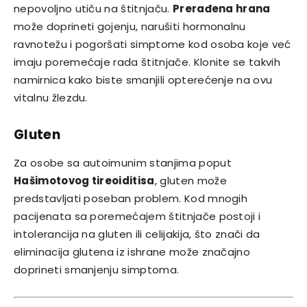
nepovoljno utiču na štitnjaču.
Prerađena hrana
može doprineti gojenju, narušiti hormonalnu
ravnotežu i pogoršati simptome kod osoba koje već
imaju poremećaje rada štitnjače. Klonite se takvih
namirnica kako biste smanjili opterećenje na ovu
vitalnu žlezdu.
Gluten
Za osobe sa autoimunim stanjima poput
Hašimotovog tireoiditisa
, gluten može
predstavljati poseban problem. Kod mnogih
pacijenata sa poremećajem štitnjače postoji i
intolerancija na gluten ili celijakija, što znači da
eliminacija glutena iz ishrane može značajno
doprineti smanjenju simptoma.