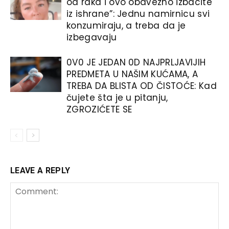
od raka i ovo obavezno izbacite
iz ishrane”: Jednu namirnicu svi
konzumiraju, a treba da je
izbegavaju
0V0 JE JEDAN 0D NAJPRLJAVIJIH
PREDMETA U NAŠIM KUĆAMA, A
TREBA DA BLISTA OD ČISTOĆE: Kad
čujete šta je u pitanju,
ZGROZIĆETE SE
LEAVE A REPLY