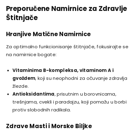
Preporučene Namirnice za Zdravlje
Štitnjače
Hranjive Matične Namirnice
Za optimalno funkcionisanje štitnjače, fokusirajte se
na namirnice bogate:
Vitaminima B-kompleksa, vitaminom A i
gvožđem
, koji su neophodni za očuvanje zdravlja
žlezde.
Antioksidantima
, prisutnim u borovnicama,
trešnjama, cvekli i paradajzu, koji pomažu u borbi
protiv slobodnih radikala.
Zdrave Masti i Morske Biljke