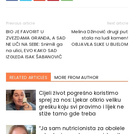
Previous article
Next article
BIO JE FAVORIT U
Melina Džinović drugi put
ZVEZDAMA GRANDA, A SAD
stala na ludi kamen!
NE LIČI NA SEBE: Snimili ga
OBJAVILA SLIKE U BIJELOM
na ulici, EVO KAKO SAD
IZGLEDA ISAK ŠABANOVIĆ
RELATED ARTICLES
MORE FROM AUTHOR
Cijeli život pogrešno koristimo
sprej za nos: Ljekar otkrio veliku
grešku koju svi pravimo i lijek ne
stiže tamo gde treba
“Ja sam nutricionista za obolele