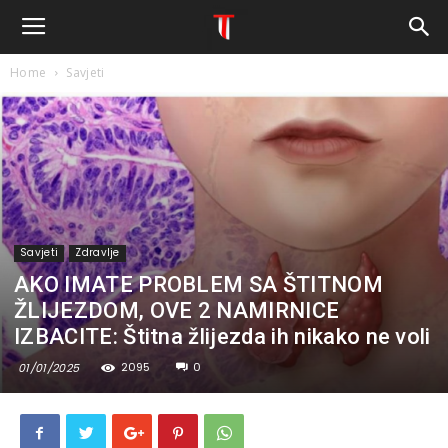
Home
Savjeti
Savjeti
Zdravlje
AKO IMATE PROBLEM SA ŠTITNOM
ŽLIJEZDOM, OVE 2 NAMIRNICE
IZBACITE: Štitna žlijezda ih nikako ne voli
2095
0
01/01/2025