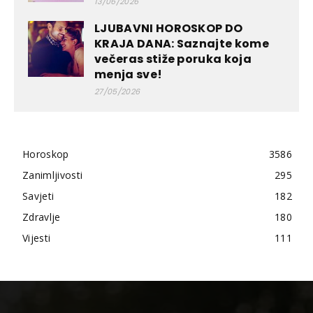
13/06/2026
LJUBAVNI HOROSKOP DO
KRAJA DANA: Saznajte kome
večeras stiže poruka koja
menja sve!
27/05/2026
Horoskop
3586
Zanimljivosti
295
Savjeti
182
Zdravlje
180
Vijesti
111