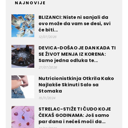
NAJNOVIJE
BLIZANCI: Niste ni sanjali da
ovo može da vam se desi, svi
će biti...
12/07/2026
DEVICA-DOŠAO JE DAN KADA TI
SE ŽIVOT MENJA IZ KORENA:
Samo jedna odluka te...
27/07/2026
Nutricionistkinja Otkrila Kako
Najlakše Skinuti Salo sa
Stomaka
15/11/2024
STRELAC-STIŽE TI ČUDO KOJE
ČEKAŠ GODINAMA: Još samo
par dana i nećeš moći da...