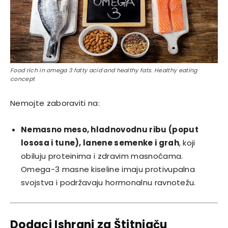
Food rich in omega 3 fatty acid and healthy fats. Healthy eating
concept
Nemojte zaboraviti na:
Nemasno meso, hladnovodnu ribu (poput
lososa i tune), lanene semenke i grah
, koji
obiluju proteinima i zdravim masnoćama.
Omega-3 masne kiseline imaju protivupalna
svojstva i podržavaju hormonalnu ravnotežu.
Dodaci Ishrani za Štitnjaču