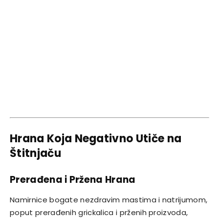
Hrana Koja Negativno Utiče na
Štitnjaču
Prerađena i Pržena Hrana
Namirnice bogate nezdravim mastima i natrijumom,
poput prerađenih grickalica i prženih proizvoda,