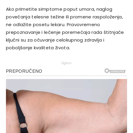
Ako primetite simptome poput umora, naglog
povećanja telesne težine ili promene raspoloženja,
ne odlažite posetu lekaru. Pravovremeno
prepoznavanje i lečenje poremećaja rada štitnjače
ključni su za očuvanje celokupnog zdravlja i
poboljšanje kvaliteta života.
Oglasi