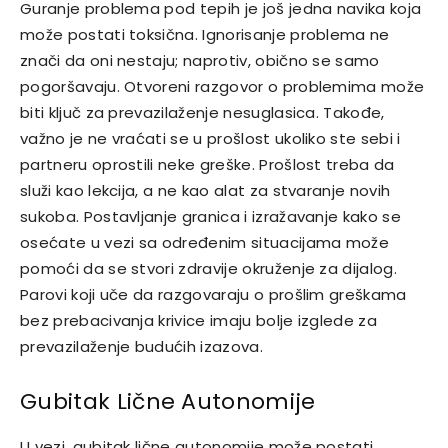
Guranje problema pod tepih je još jedna navika koja
može postati toksična. Ignorisanje problema ne
znači da oni nestaju; naprotiv, obično se samo
pogoršavaju. Otvoreni razgovor o problemima može
biti ključ za prevazilaženje nesuglasica. Takođe,
važno je ne vraćati se u prošlost ukoliko ste sebi i
partneru oprostili neke greške.
Prošlost treba da
služi kao lekcija, a ne kao alat za stvaranje novih
sukoba. Postavljanje granica i izražavanje kako se
osećate u vezi sa određenim situacijama može
pomoći da se stvori zdravije okruženje za dijalog.
Parovi koji uče da razgovaraju o prošlim greškama
bez prebacivanja krivice imaju bolje izglede za
prevazilaženje budućih izazova.
Gubitak Lične Autonomije
U vezi, gubitak lične autonomije može postati