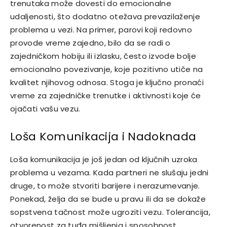
trenutaka može dovesti do emocionalne
udaljenosti, što dodatno otežava prevazilaženje
problema u vezi.
Na primer, parovi koji redovno
provode vreme zajedno, bilo da se radi o
zajedničkom hobiju ili izlasku, često izvode bolje
emocionalno povezivanje, koje pozitivno utiče na
kvalitet njihovog odnosa. Stoga je ključno pronaći
vreme za zajedničke trenutke i aktivnosti koje će
ojačati vašu vezu.
Loša Komunikacija i Nadoknada
Loša komunikacija je još jedan od ključnih uzroka
problema u vezama. Kada partneri ne slušaju jedni
druge, to može stvoriti barijere i nerazumevanje.
Ponekad, želja da se bude u pravu ili da se dokaže
sopstvena tačnost može ugroziti vezu.
Tolerancija,
otvorenost za tuđa mišljenja i sposobnost