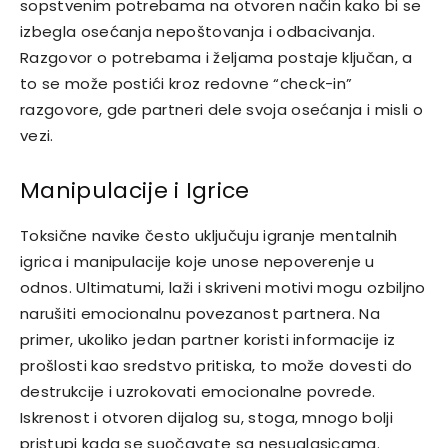
sopstvenim potrebama na otvoren način kako bi se
izbegla osećanja nepoštovanja i odbacivanja.
Razgovor o potrebama i željama postaje ključan, a
to se može postići kroz redovne “check-in”
razgovore, gde partneri dele svoja osećanja i misli o
vezi.
Manipulacije i Igrice
Toksične navike često uključuju igranje mentalnih
igrica i manipulacije koje unose nepoverenje u
odnos. Ultimatumi, laži i skriveni motivi mogu ozbiljno
narušiti emocionalnu povezanost partnera. Na
primer, ukoliko jedan partner koristi informacije iz
prošlosti kao sredstvo pritiska, to može dovesti do
destrukcije i uzrokovati emocionalne povrede.
Iskrenost i otvoren dijalog su, stoga, mnogo bolji
pristupi kada se suočavate sa nesuglasicama.