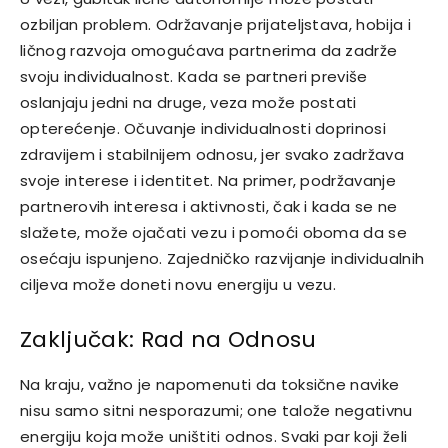
ozbiljan problem. Održavanje prijateljstava, hobija i
ličnog razvoja omogućava partnerima da zadrže
svoju individualnost. Kada se partneri previše
oslanjaju jedni na druge, veza može postati
opterećenje. Očuvanje individualnosti doprinosi
zdravijem i stabilnijem odnosu, jer svako zadržava
svoje interese i identitet.
Na primer, podržavanje
partnerovih interesa i aktivnosti, čak i kada se ne
slažete, može ojačati vezu i pomoći oboma da se
osećaju ispunjeno. Zajedničko razvijanje individualnih
ciljeva može doneti novu energiju u vezu.
Zaključak: Rad na Odnosu
Na kraju, važno je napomenuti da toksične navike
nisu samo sitni nesporazumi; one talože negativnu
energiju koja može uništiti odnos. Svaki par koji želi