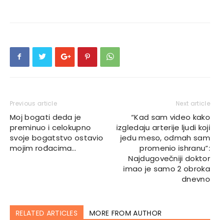
Previous article
Next article
Moj bogati deda je
“Kad sam video kako
preminuo i celokupno
izgledaju arterije ljudi koji
svoje bogatstvo ostavio
jedu meso, odmah sam
mojim rođacima…
promenio ishranu”:
Najdugovečniji doktor
imao je samo 2 obroka
dnevno
RELATED ARTICLES
MORE FROM AUTHOR