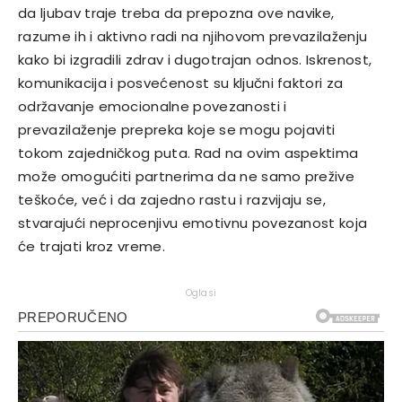
da ljubav traje treba da prepozna ove navike,
razume ih i aktivno radi na njihovom prevazilaženju
kako bi izgradili zdrav i dugotrajan odnos.
Iskrenost,
komunikacija i posvećenost su ključni faktori za
održavanje emocionalne povezanosti i
prevazilaženje prepreka koje se mogu pojaviti
tokom zajedničkog puta. Rad na ovim aspektima
može omogućiti partnerima da ne samo prežive
teškoće, već i da zajedno rastu i razvijaju se,
stvarajući neprocenjivu emotivnu povezanost koja
će trajati kroz vreme.
Oglasi