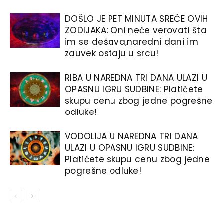
DOŠLO JE PET MINUTA SREĆE OVIH
ZODIJAKA: Oni neće verovati šta
im se dešava,naredni dani im
zauvek ostaju u srcu!
RIBA U NAREDNA TRI DANA ULAZI U
OPASNU IGRU SUDBINE: Platićete
skupu cenu zbog jedne pogrešne
odluke!
VODOLIJA U NAREDNA TRI DANA
ULAZI U OPASNU IGRU SUDBINE:
Platićete skupu cenu zbog jedne
pogrešne odluke!