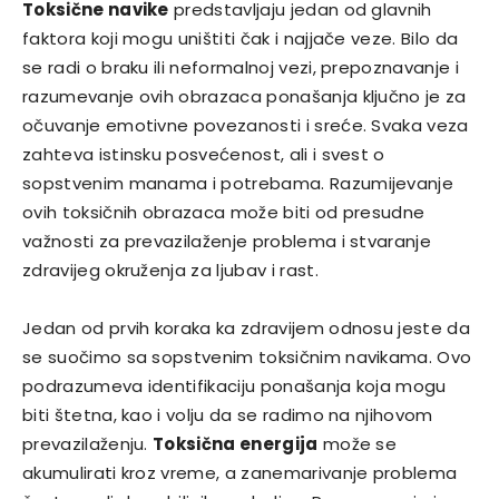
Toksične navike
predstavljaju jedan od glavnih
faktora koji mogu uništiti čak i najjače veze. Bilo da
se radi o braku ili neformalnoj vezi, prepoznavanje i
razumevanje ovih obrazaca ponašanja ključno je za
očuvanje emotivne povezanosti i sreće. Svaka veza
zahteva istinsku posvećenost, ali i svest o
sopstvenim manama i potrebama. Razumijevanje
ovih toksičnih obrazaca može biti od presudne
važnosti za prevazilaženje problema i stvaranje
zdravijeg okruženja za ljubav i rast.
Jedan od prvih koraka ka zdravijem odnosu jeste da
se suočimo sa sopstvenim toksičnim navikama. Ovo
podrazumeva identifikaciju ponašanja koja mogu
biti štetna, kao i volju da se radimo na njihovom
prevazilaženju.
Toksična energija
može se
akumulirati kroz vreme, a zanemarivanje problema