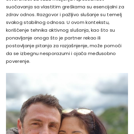
suočavanja sa vlastitim greškama su esencijalni za
zdrav odnos. Razgovor i pažljivo slušanje su temelj
svakog stabilnog odnosa.
U ovom kontekstu,
korišćenje tehnika aktivnog slušanja, kao što su
ponavljanje onoga što je partner rekao ili
postavljanje pitanja za razjašnjenje, može pomoći
da se izbegnu nesporazumi i ojača međusobno
poverenje.