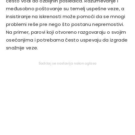
često vodi do ozbiljnih posledica. Razumevanje i
međusobno poštovanje su temelj uspešne veze, a
insistiranje na iskrenosti može pomoći da se mnogi
problemi reše pre nego što postanu nepremostivi.
Na primer, parovi koji otvoreno razgovaraju o svojim
osećanjima i potrebama često uspevaju da izgrade
snažnije veze.
Sadržaj se nastavlja nakon oglasa