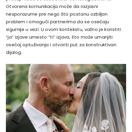
Otvorena komunikacija može da razjasni
nesporazume pre nego što postanu ozbiljan
problem i omogući partnerima da se osećaju
sigurnije u vezi. U ovom kontekstu, važno je koristiti
“ja” izjave umesto “ti” izjava, što može umanjiti
osećaj optuživanja i otvoriti put za konstruktivan
dijalog.