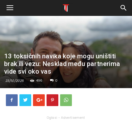
13 toksičnih navika koje mogu uništiti
brak ili vezu: Nesklad među partnerima
vide svi oko vas
496
0
23/10/2025
Oglasi - Advertisement