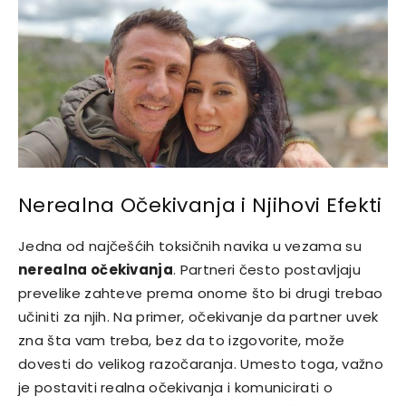
Nerealna Očekivanja i Njihovi Efekti
Jedna od najčešćih toksičnih navika u vezama su
nerealna očekivanja
. Partneri često postavljaju
prevelike zahteve prema onome što bi drugi trebao
učiniti za njih. Na primer, očekivanje da partner uvek
zna šta vam treba, bez da to izgovorite, može
dovesti do velikog razočaranja. Umesto toga, važno
je postaviti realna očekivanja i komunicirati o