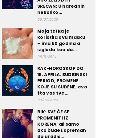
AKO ŽELIŠ BITI
SREĆAN: U narednih
nekoliko...
06/07/2026
Moja tetka je
koristila ovu masku
– ima 50 godina a
izgleda kao da...
08/11/2024
RAK-HOROSKOP DO
15. APRILA: SUDBINSKI
PERIOD, PROMENE
KOJE SU SUĐENE, evo
šta vas sve...
03/04/2026
BIK: SVE ĆE SE
PROMENITI IZ
KORENA, ali samo
ako budeš spreman
da uradiš...