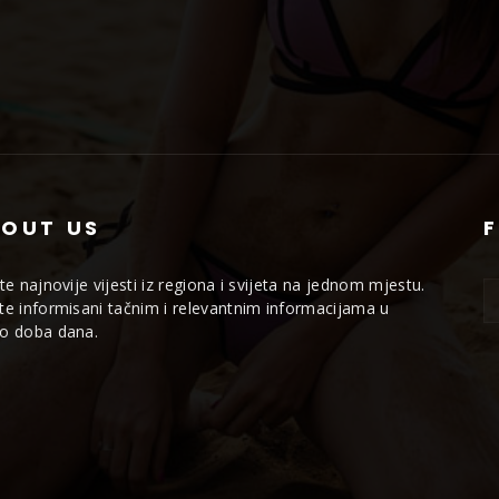
OUT US
jte najnovije vijesti iz regiona i svijeta na jednom mjestu.
te informisani tačnim i relevantnim informacijama u
o doba dana.