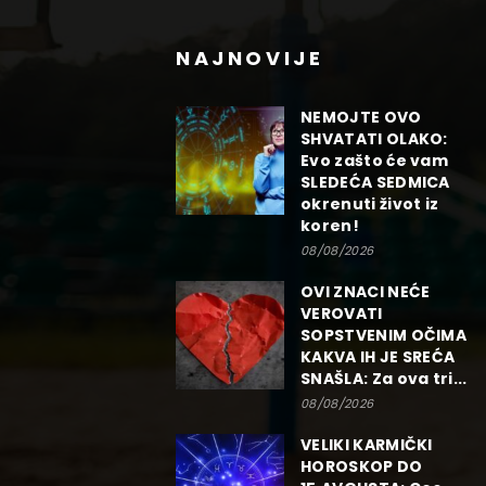
NAJNOVIJE
NEMOJTE OVO
SHVATATI OLAKO:
Evo zašto će vam
SLEDEĆA SEDMICA
okrenuti život iz
koren!
08/08/2026
OVI ZNACI NEĆE
VEROVATI
SOPSTVENIM OČIMA
KAKVA IH JE SREĆA
SNAŠLA: Za ova tri...
08/08/2026
VELIKI KARMIČKI
HOROSKOP DO