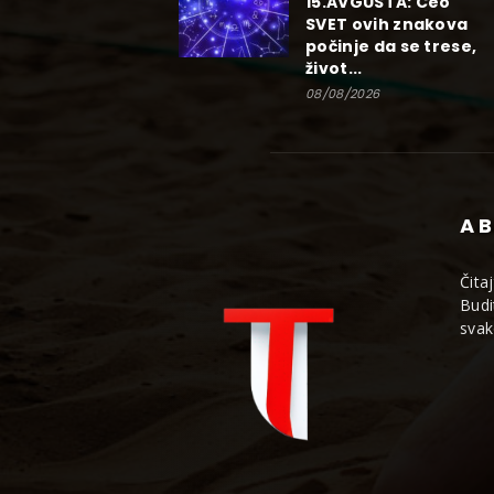
15.AVGUSTA: Ceo
SVET ovih znakova
počinje da se trese,
život...
08/08/2026
AB
Čita
Budi
svak