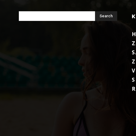
Z
S
Z
V
S
R