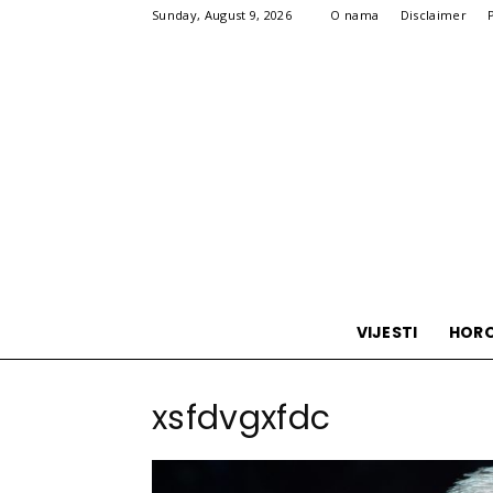
Sunday, August 9, 2026
O nama
Disclaimer
VIJESTI
HOR
xsfdvgxfdc