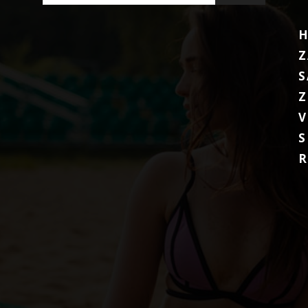
Z
S
Z
V
S
R