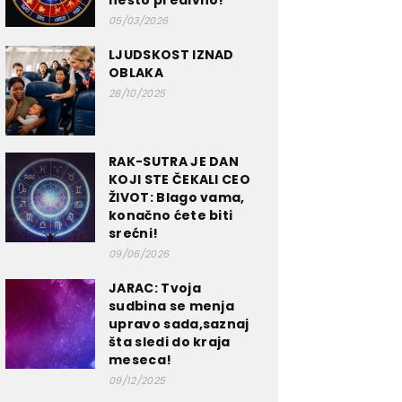
nešto predivno!
05/03/2026
LJUDSKOST IZNAD
OBLAKA
28/10/2025
RAK-SUTRA JE DAN
KOJI STE ČEKALI CEO
ŽIVOT: Blago vama,
konačno ćete biti
srećni!
09/06/2026
JARAC: Tvoja
sudbina se menja
upravo sada,saznaj
šta sledi do kraja
meseca!
09/12/2025