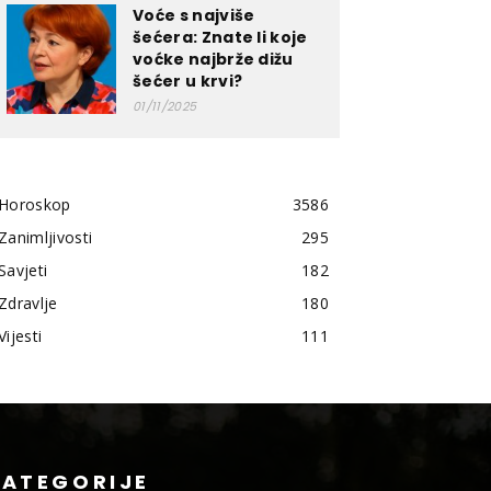
Voće s najviše
šećera: Znate li koje
voćke najbrže dižu
šećer u krvi?
01/11/2025
Horoskop
3586
Zanimljivosti
295
Savjeti
182
Zdravlje
180
Vijesti
111
KATEGORIJE