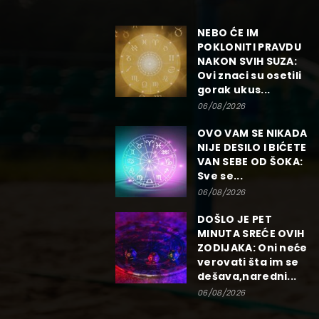
NEBO ĆE IM
POKLONITI PRAVDU
NAKON SVIH SUZA:
Ovi znaci su osetili
gorak ukus...
06/08/2026
OVO VAM SE NIKADA
NIJE DESILO I BIĆETE
VAN SEBE OD ŠOKA:
Sve se...
06/08/2026
DOŠLO JE PET
MINUTA SREĆE OVIH
ZODIJAKA: Oni neće
verovati šta im se
dešava,naredni...
06/08/2026