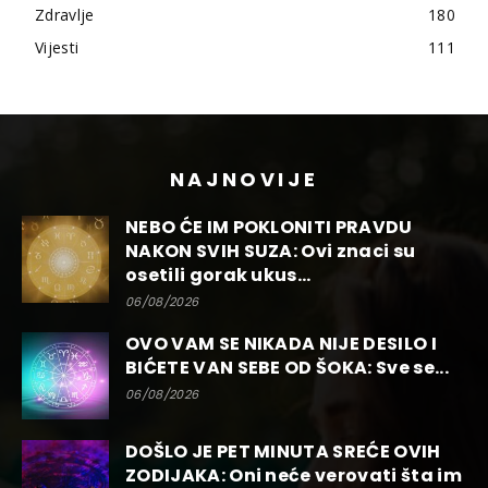
Zdravlje
180
Vijesti
111
NAJNOVIJE
NEBO ĆE IM POKLONITI PRAVDU
NAKON SVIH SUZA: Ovi znaci su
osetili gorak ukus...
06/08/2026
OVO VAM SE NIKADA NIJE DESILO I
BIĆETE VAN SEBE OD ŠOKA: Sve se...
06/08/2026
DOŠLO JE PET MINUTA SREĆE OVIH
ZODIJAKA: Oni neće verovati šta im