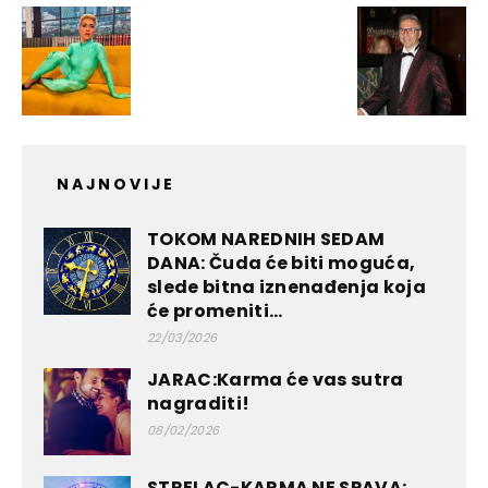
NAJNOVIJE
TOKOM NAREDNIH SEDAM
DANA: Čuda će biti moguća,
slede bitna iznenađenja koja
će promeniti...
22/03/2026
JARAC:Karma će vas sutra
nagraditi!
08/02/2026
STRELAC-KARMA NE SPAVA: