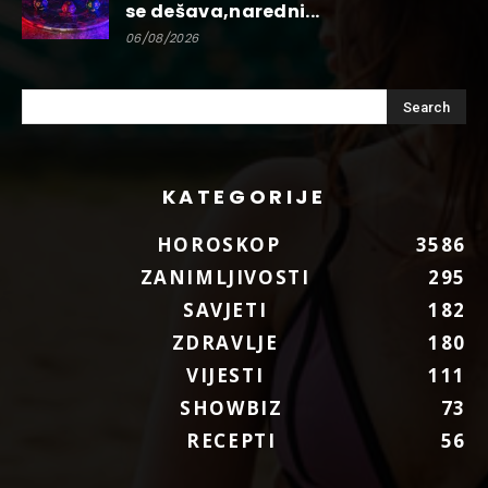
se dešava,naredni...
06/08/2026
KATEGORIJE
HOROSKOP
3586
ZANIMLJIVOSTI
295
SAVJETI
182
ZDRAVLJE
180
VIJESTI
111
SHOWBIZ
73
RECEPTI
56