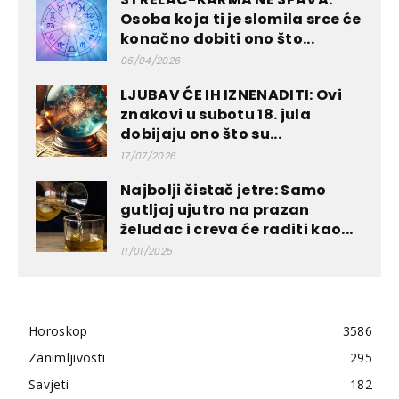
Osoba koja ti je slomila srce će
konačno dobiti ono što...
06/04/2026
LJUBAV ĆE IH IZNENADITI: Ovi
znakovi u subotu 18. jula
dobijaju ono što su...
17/07/2026
Najbolji čistač jetre: Samo
gutljaj ujutro na prazan
želudac i creva će raditi kao...
11/01/2025
Horoskop
3586
Zanimljivosti
295
Savjeti
182