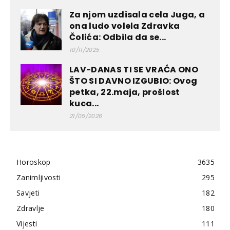
Za njom uzdisala cela Juga, a
ona ludo volela Zdravka
Čolića: Odbila da se...
10/11/2025
LAV-DANAS TI SE VRAĆA ONO
ŠTO SI DAVNO IZGUBIO: Ovog
petka, 22.maja, prošlost
kuca...
21/05/2026
Horoskop
3635
Zanimljivosti
295
Savjeti
182
Zdravlje
180
Vijesti
111