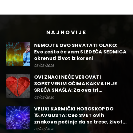
NAJNOVIJE
NEMOJTE OVO SHVATATI OLAKO:
Evo zašto će vam SLEDEĆA SEDMICA
okrenuti život iz koren!
08/08/2026
OVI ZNACI NEĆE VEROVATI
SOPSTVENIM OČIMA KAKVA IH JE
SREĆA SNAŠLA: Za ova tri...
08/08/2026
VELIKI KARMIČKI HOROSKOP DO
15.AVGUSTA: Ceo SVET ovih
znakova počinje da se trese, život...
08/08/2026