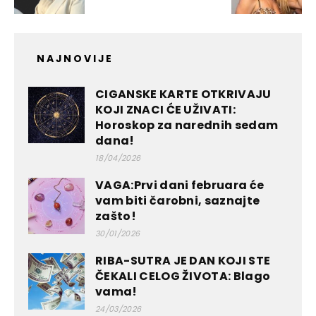
NAJNOVIJE
CIGANSKE KARTE OTKRIVAJU
KOJI ZNACI ĆE UŽIVATI:
Horoskop za narednih sedam
dana!
18/04/2026
VAGA:Prvi dani februara će
vam biti čarobni, saznajte
zašto!
30/01/2026
RIBA-SUTRA JE DAN KOJI STE
ČEKALI CELOG ŽIVOTA: Blago
vama!
24/03/2026